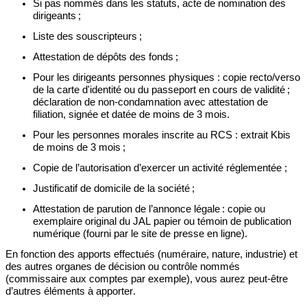
Si pas nommés dans les statuts, acte de nomination des
dirigeants
;
Liste des souscripteurs
;
Attestation de dépôts des fonds
;
Pour les dirigeants personnes physiques :
c
opie recto/verso
de la carte d'identité ou du passeport en cours de validité
;
d
éclaration de non-condamnation avec attestation de
filiation, signée et datée de moins de 3 mois
.
Pour les personnes morales inscrite au RCS :
extrait
Kbis
de moins de 3 mois
;
Copie
de l’autorisation d’exercer
un activité
réglementée ;
Justificatif
de domicile de la société
;
Attestation
de parution
de l’annonce légale
:
copie ou
exemplaire original
du JAL papier
ou témoin de publication
numérique
(fourni par le site de presse en ligne)
.
E
n fonction des apports effectués (numéraire, nature, industrie) et
des autres organes de décision ou contrôle nommés
(commissaire aux comptes par exemple), vous aurez peut-être
d’autres éléments à apporter.