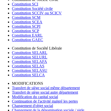
Constitution SCI
Constitution Société civile
Constitution SCCIV ou SCICV
Constitution SCM
Constitution SCEA
Constitution SCPI
Constitution SCP
Constitution EARL
Constitution GAEC
Constitution de Société Libérale
Constitution SELARL
Constitution SELURL
Constitution SELAFA
Constitution SELAS
Constitution SELASU
Constitution SELCA
MODIFICATIONS
Transfert de siège social même département
Transfert de siège social autre département
Modification du capital social
Continuation de l'activité malgré les pertes
Changement d'objet social
Changement de la dénomination sociale / sigle