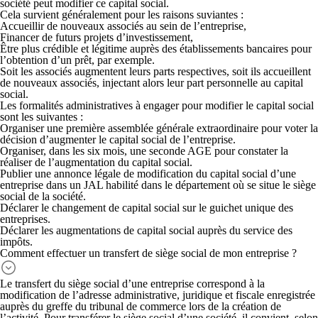
société peut modifier ce capital social.
Cela survient généralement pour les raisons suviantes :
Accueillir de nouveaux associés
au sein de l’entreprise,
Financer
de futurs projets d’investissement,
Être plus crédible et légitime auprès des établissements bancaires pour
l’
obtention d’un prêt
, par exemple.
Soit les associés augmentent leurs parts respectives, soit ils accueillent
de nouveaux associés, injectant alors leur part personnelle au capital
social.
Les
formalités
administratives à engager pour
modifier le capital social
sont les suivantes :
Organiser une première assemblée générale extraordinaire
pour voter la
décision d’augmenter le capital social de l’entreprise.
Organiser,
dans les six mois, une seconde AGE
pour constater la
réaliser de l’augmentation du capital social.
Publier une annonce légale de modification du capital social
d’une
entreprise dans un JAL habilité dans le département où se situe le siège
social de la société.
Déclarer le changement de capital social
sur le guichet unique des
entreprises.
Déclarer les augmentations de capital social
auprès du service des
impôts.
Comment effectuer un transfert de siège social de mon entreprise ?
Le transfert du siège social d’une entreprise correspond à la
modification de l’adresse administrative, juridique et fiscale
enregistrée
auprès du greffe du tribunal de commerce lors de la création de
l’activité. Pour transférer le siège social d’une société, il convient, selon