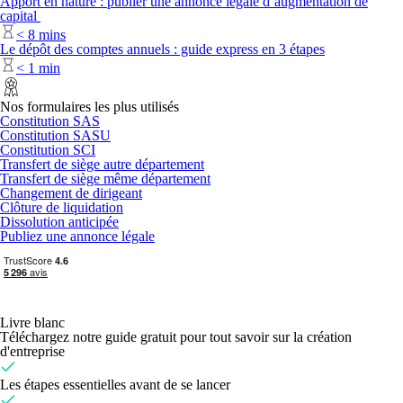
Apport en nature : publier une annonce légale d’augmentation de
capital
<
8 mins
Le dépôt des comptes annuels : guide express en 3 étapes
<
1 min
Nos formulaires les plus utilisés
Constitution SAS
Constitution SASU
Constitution SCI
Transfert de siège autre département
Transfert de siège même département
Changement de dirigeant
Clôture de liquidation
Dissolution anticipée
Publiez une annonce légale
Livre blanc
Téléchargez notre guide gratuit pour tout savoir sur la création
d'entreprise
Les étapes essentielles avant de se lancer