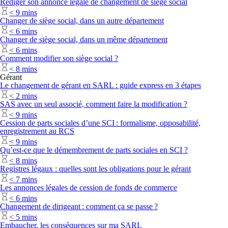
Rédiger son annonce légale de changement de siège social
<
9 mins
Changer de siège social, dans un autre département
<
6 mins
Changer de siège social, dans un même département
<
6 mins
Comment modifier son siège social ?
<
8 mins
Gérant
Le changement de gérant en SARL : guide express en 3 étapes
<
2 mins
SAS avec un seul associé, comment faire la modification ?
<
9 mins
Cession de parts sociales d’une SCI : formalisme, opposabilité,
enregistrement au RCS
<
9 mins
Qu’est-ce que le démembrement de parts sociales en SCI ?
<
8 mins
Registres légaux : quelles sont les obligations pour le gérant
<
7 mins
Les annonces légales de cession de fonds de commerce
<
6 mins
Changement de dirigeant : comment ça se passe ?
<
5 mins
Embaucher, les conséquences sur ma SARL