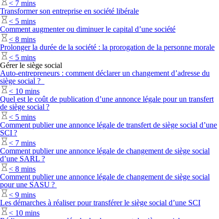
<
7 mins
Transformer son entreprise en société libérale
<
5 mins
Comment augmenter ou diminuer le capital d’une société
<
8 mins
Prolonger la durée de la société : la prorogation de la personne morale
<
5 mins
Gérer le siège social
Auto-entrepreneurs : comment déclarer un changement d’adresse du
siège social ?
<
10 mins
Quel est le coût de publication d’une annonce légale pour un transfert
de siège social ?
<
5 mins
Comment publier une annonce légale de transfert de siège social d’une
SCI ?
<
7 mins
Comment publier une annonce légale de changement de siège social
d’une SARL ?
<
8 mins
Comment publier une annonce légale de changement de siège social
pour une SASU ?
<
9 mins
Les démarches à réaliser pour transférer le siège social d’une SCI
<
10 mins