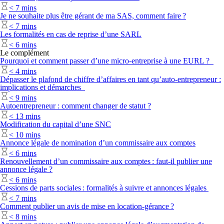
<
7 mins
Je ne souhaite plus être gérant de ma SAS, comment faire ?
<
7 mins
Les formalités en cas de reprise d’une SARL
<
6 mins
Le complément
Pourquoi et comment passer d’une micro-entreprise à une EURL ?
<
4 mins
Dépasser le plafond de chiffre d’affaires en tant qu’auto-entrepreneur :
implications et démarches
<
9 mins
Autoentrepreneur : comment changer de statut ?
<
13 mins
Modification du capital d’une SNC
<
10 mins
Annonce légale de nomination d’un commissaire aux comptes
<
6 mins
Renouvellement d’un commissaire aux comptes : faut-il publier une
annonce légale ?
<
6 mins
Cessions de parts sociales : formalités à suivre et annonces légales
<
7 mins
Comment publier un avis de mise en location-gérance ?
<
8 mins