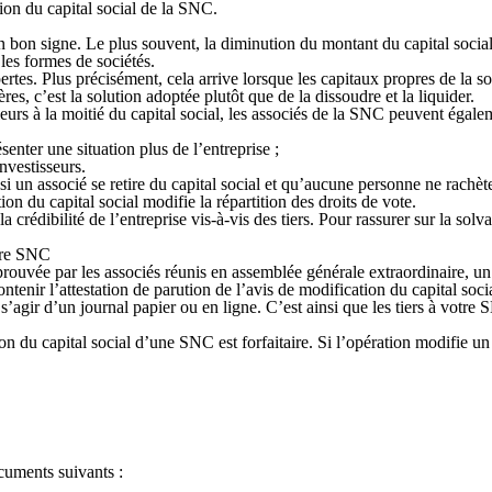
ion du capital social de la SNC.
 bon signe. Le plus souvent, la diminution du montant du capital social a
les formes de sociétés.
rtes. Plus précisément, cela arrive lorsque les capitaux propres de la soci
ères, c’est la solution adoptée plutôt que de la dissoudre et la liquider.
rieurs à la moitié du capital social, les associés de la SNC peuvent égale
senter une situation plus de l’entreprise ;
nvestisseurs.
i un associé se retire du capital social et qu’aucune personne ne rachète 
ion du capital social modifie la répartition des droits de vote.
a crédibilité de l’entreprise vis-à-vis des tiers. Pour rassurer sur la solv
otre SNC
prouvée par les associés réunis en assemblée générale extraordinaire, un 
tenir l’attestation de parution de l’avis de modification du capital soci
s’agir d’un journal papier ou en ligne. C’est ainsi que les tiers à votre 
du capital social d’une SNC est forfaitaire. Si l’opération modifie un aut
cuments suivants :