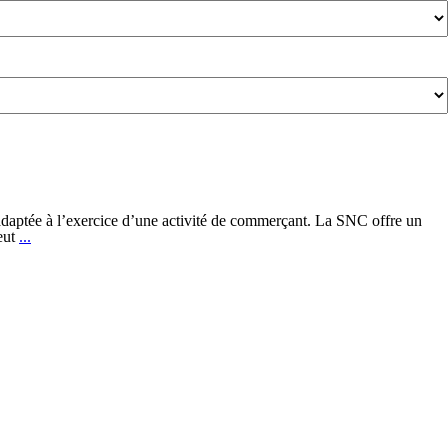
 adaptée à l’exercice d’une activité de commerçant. La SNC offre un
Modification
peut
...
du
capital
d’une
SNC