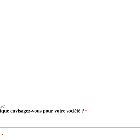
ise
dique envisagez-vous pour votre société ?
*
​
*