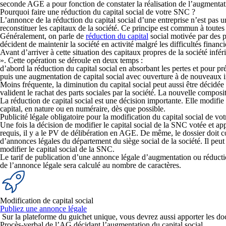
seconde AGE a pour fonction de constater la réalisation de l’augmentat
Pourquoi faire une réduction du capital social de votre SNC ?
L’annonce de la réduction du capital social d’une entreprise n’est pas un
reconstituer les capitaux de la société. Ce principe est commun à toutes 
Généralement, on parle de
réduction du capital
social motivée par des pe
décident de maintenir la société en activité malgré les difficultés financi
Avant d’arriver à cette situation des capitaux propres de la société infé
». Cette opération se déroule en
deux temps
:
d’abord la
réduction du capital social en absorbant les pertes et pour pré
puis
une augmentation de capital social avec ouverture à de nouveaux i
Moins fréquente, la diminution du capital social peut aussi être décidée s
valident le rachat des parts sociales par la société. La nouvelle composit
La réduction de capital social est une décision importante.
Elle modifie l
capital, en nature ou en numéraire, dès que possible.
Publicité légale obligatoire pour la modification du capital social de v
Une fois la décision de modifier le capital social de la SNC votée et ap
requis, il y a le PV de délibération en AGE. De même, le dossier doit con
d’annonces légales du département du siège social de la société. Il peut 
modifier le capital social de la SNC.
Le tarif de publication d’une annonce légale d’augmentation ou réduction 
de l’annonce légale sera calculé au nombre de caractères.
Modification de capital social
Publiez une annonce légale
Sur la plateforme du guichet unique, vous devrez aussi apporter les do
Procès-verbal de l’AG décidant l’augmentation du capital social