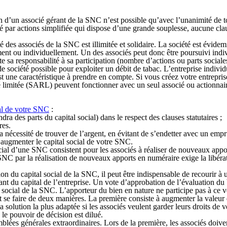
 d’un associé gérant de la SNC n’est possible qu’avec l’unanimité de tous 
té par actions simplifiée qui dispose d’une grande souplesse, aucune cla
é des associés de la SNC est illimitée et solidaire.
La société est évidem
ement ou individuellement. Un des associés peut donc être poursuivi indi
sa responsabilité à sa participation (nombre d’actions ou parts sociales 
e société possible pour exploiter un débit de tabac. L’entreprise individu
est une caractéristique à prendre en compte. Si vous créez votre entrepri
té limitée (SARL) peuvent fonctionner avec un seul associé ou actionnaire
al de votre SNC
:
dra des parts du capital social) dans le respect des clauses statutaires ;
res.
la nécessité de trouver de l’argent,
en évitant de s’endetter avec un empru
r augmenter le capital social de votre SNC.
ocial d’une SNC consistent pour les associés à
réaliser de nouveaux appo
NC par la réalisation de nouveaux apports en numéraire exige la libératio
on du capital social de la SNC, il peut être indispensable de
recourir à
nt du capital de l’entreprise. Un vote d’approbation de l’évaluation du 
 social de la SNC. L’apporteur du bien en nature ne participe pas à ce v
t se faire de deux manières. La première consiste à augmenter la valeur 
 la solution la plus adaptée si les associés veulent garder leurs droits 
 le pouvoir de décision est dilué.
blées générales extraordinaires.
Lors de la première, les associés doive