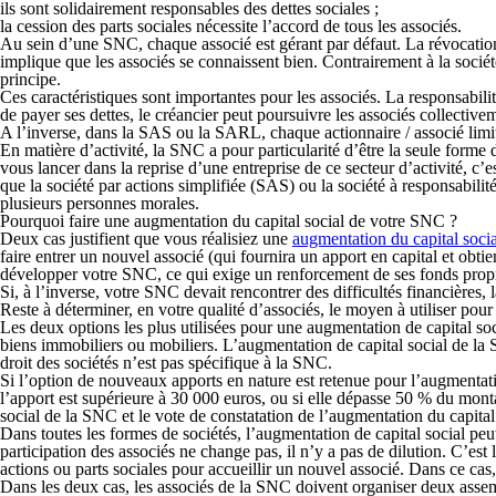
ils sont
solidairement responsables des dettes sociales
;
la cession des parts sociales nécessite l’accord de tous les associés.
Au sein d’une SNC,
chaque associé est gérant par défaut
. La révocation
implique que les associés se connaissent bien. Contrairement à la socié
principe.
Ces caractéristiques sont importantes pour les associés.
La responsabilit
de payer ses dettes, le créancier peut poursuivre les associés collectiv
A l’inverse, dans la SAS ou la SARL, chaque actionnaire / associé limite 
En matière d’activité, la SNC a pour particularité d’être la seule forme d
vous lancer dans la reprise d’une entreprise de ce secteur d’activité, c’
que la société par actions simplifiée (SAS) ou la société à responsabili
plusieurs personnes morales.
Pourquoi faire une augmentation du capital social de votre SNC ?
Deux cas justifient que vous réalisiez une
augmentation du capital soci
faire entrer un nouvel associé
(qui fournira un apport en capital et obtien
développer votre SNC
, ce qui exige un renforcement de ses fonds prop
Si, à l’inverse, votre SNC devait rencontrer des
difficultés financières, 
Reste à déterminer, en votre qualité d’associés, le moyen à utiliser pou
Les
deux options
les plus utilisées pour une augmentation de capital s
biens immobiliers ou mobiliers.
L’augmentation de capital social de la S
droit des sociétés n’est pas spécifique à la SNC.
Si l’option de nouveaux
apports en nature
est retenue pour l’augmentati
l’apport est supérieure à 30 000 euros, ou si elle dépasse 50 % du monta
social de la SNC et le vote de constatation de l’augmentation du capital
Dans toutes les formes de sociétés, l’augmentation de capital social peu
participation des associés ne change pas, il n’y a pas de dilution. C’est
actions ou parts sociales pour accueillir un nouvel associé. Dans ce cas,
Dans les deux cas, les associés de la SNC doivent
organiser deux assem