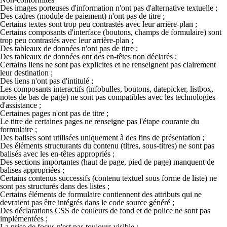
Des images porteuses d'information n'ont pas d'alternative textuelle ;
Des cadres (module de paiement) n'ont pas de titre ;
Certains textes sont trop peu contrastés avec leur arrière-plan ;
Certains composants d'interface (boutons, champs de formulaire) sont
trop peu contrastés avec leur arrière-plan ;
Des tableaux de données n'ont pas de titre ;
Des tableaux de données ont des en-têtes non déclarés ;
Certains liens ne sont pas explicites et ne renseignent pas clairement
leur destination ;
Des liens n'ont pas d'intitulé ;
Les composants interactifs (infobulles, boutons, datepicker, listbox,
notes de bas de page) ne sont pas compatibles avec les technologies
d'assistance ;
Certaines pages n'ont pas de titre ;
Le titre de certaines pages ne renseigne pas l'étape courante du
formulaire ;
Des balises sont utilisées uniquement à des fins de présentation ;
Des éléments structurants du contenu (titres, sous-titres) ne sont pas
balisés avec les en-têtes appropriés ;
Des sections importantes (haut de page, pied de page) manquent de
balises appropriées ;
Certains contenus successifs (contenu textuel sous forme de liste) ne
sont pas structurés dans des listes ;
Certains éléments de formulaire contiennent des attributs qui ne
devraient pas être intégrés dans le code source généré ;
Des déclarations CSS de couleurs de fond et de police ne sont pas
implémentées ;
La prise de focus n'est pas toujours visible ;