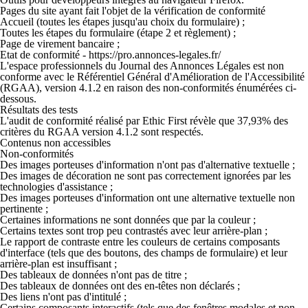
Pages du site ayant fait l'objet de la vérification de conformité
Accueil (toutes les étapes jusqu'au choix du formulaire) ;
Toutes les étapes du formulaire (étape 2 et règlement) ;
Page de virement bancaire ;
Etat de conformité - https://pro.annonces-legales.fr/
L'espace professionnels du Journal des Annonces Légales est
non
conforme
avec le Référentiel Général d'Amélioration de l'Accessibilité
(RGAA), version 4.1.2 en raison des non-conformités énumérées ci-
dessous.
Résultats des tests
L'audit de conformité réalisé par Ethic First révèle que 37,93% des
critères du RGAA version 4.1.2 sont respectés.
Contenus non accessibles
Non-conformités
Des images porteuses d'information n'ont pas d'alternative textuelle ;
Des images de décoration ne sont pas correctement ignorées par les
technologies d'assistance ;
Des images porteuses d'information ont une alternative textuelle non
pertinente ;
Certaines informations ne sont données que par la couleur ;
Certains textes sont trop peu contrastés avec leur arrière-plan ;
Le rapport de contraste entre les couleurs de certains composants
d'interface (tels que des boutons, des champs de formulaire) et leur
arrière-plan est insuffisant ;
Des tableaux de données n'ont pas de titre ;
Des tableaux de données ont des en-têtes non déclarés ;
Des liens n'ont pas d'intitulé ;
Certains composants interactifs (tels que des fenêtres modales et non