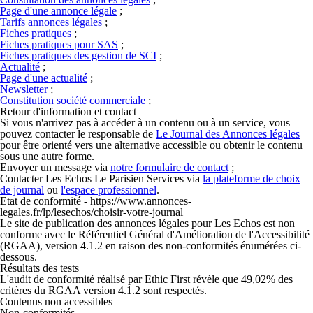
Page d'une annonce légale
;
Tarifs annonces légales
;
Fiches pratiques
;
Fiches pratiques pour SAS
;
Fiches pratiques des gestion de SCI
;
Actualité
;
Page d'une actualité
;
Newsletter
;
Constitution société commerciale
;
Retour d'information et contact
Si vous n'arrivez pas à accéder à un contenu ou à un service, vous
pouvez contacter le responsable de
Le Journal des Annonces légales
pour être orienté vers une alternative accessible ou obtenir le contenu
sous une autre forme.
Envoyer un message via
notre formulaire de contact
;
Contacter Les Echos Le Parisien Services via
la plateforme de choix
de journal
ou
l'espace professionnel
.
Etat de conformité - https://www.annonces-
legales.fr/lp/lesechos/choisir-votre-journal
Le site de publication des annonces légales pour Les Echos est
non
conforme
avec le Référentiel Général d'Amélioration de l'Accessibilité
(RGAA), version 4.1.2 en raison des non-conformités énumérées ci-
dessous.
Résultats des tests
L'audit de conformité réalisé par Ethic First révèle que 49,02% des
critères du RGAA version 4.1.2 sont respectés.
Contenus non accessibles
Non-conformités