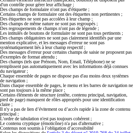
d'un contrôle pour gérer leur affichage ;
Des champs de formulaire n'ont pas d'étiquette ;
Certains champs de formulaire ont des étiquettes non pertinentes ;
Des étiquettes ne sont pas accolées à leur champ ;
Des champs de même nature ne sont pas regroupés ;
Des regroupements de champs n'ont pas de légende ;
Les intitulés de boutons de formulaire ne sont pas tous pertinents ;
Des champs obligatoires ne sont pas clairement identifiés par une
mention explicative, et les messages d'erreur ne sont pas
systématiquement liés à leur champ respectif ;
Des messages d'erreur pour certains champs de saisie ne proposent pas
d'exemples de format attendu ;
Des champs (tels que Prénom, Nom, Email, Téléphone) ne se
remplissent pas automatiquement avec les informations déjà connues
du navigateur ;
Chaque ensemble de pages ne dispose pas d'au moins deux systèmes
de navigation ;
Dans chaque ensemble de pages, le menu et les barres de navigation ne
sont pas toujours à la même place ;
Certains éléments de structure (entête, contenu principal, navigation,
pied de page) manquent de rôles appropriés pour une identification
claire ;
Il n'y a pas de lien d’évitement ou d’accès rapide à la zone de contenu
principal ;
L'ordre de tabulation n'est pas toujours cohérent ;
Le contenu cryptique (émoticône) n'a pas d'alternative ;
Contenus non soumis à l’obligation d’accessibilité
Selon les dispositions de
l'article 3 du décret n° 2019-768 du 24 juillet