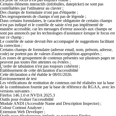
Certains éléments interactifs (infobulles, datepicker) ne sont pas
contrôlables par l'utilisateur au clavier ;
Des champs de formulaire n'ont pas d'étiquette ;
Des regroupements de champs n'ont pas de légende ;
Dans certains formulaires, le caractère obligatoire de certains champs
n'est pas indiqué et le contrôle de saisie n'est pas implémenté de
manière accessible, car les messages d'erreur associés aux champs ne
sont pas annoncés par les technologies d'assistance lorsque le focus est
sur ce champ ;
Le contrôle de saisie devrait être accompagné de suggestions facilitant
la correction ;
Certains champs de formulaire (adresse email, nom, prénom, adresse,
code) ne portent pas de valeurs d'autocomplétion appropriées ;
Les zones de groupement de contenus présentes sur plusieurs pages ne
peuvent pas toutes être atteintes ou évitées ;
L'ordre de tabulation n'est pas toujours cohérent ;
Établissement de cette déclaration d'accessibilité
Cette déclaration a été établie le 08/01/2026.
Environnement de test
Les vérifications de restitution de contenus ont été réalisées sur la base
de la combinaison fournie par la base de référence du RGAA, avec les
versions suivantes :
Firefox 146.1.0 et NVDA 2025.3
Outils pour évaluer l'accessibilité
Module ANDI (
Accessible Name and Description Inspector
) ;
Colour Contrast Analyser
;
Extension
Web Developer
;
Outils pour développeurs intégrés au navigateur Firefox.