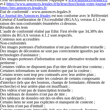
et à
https://www.annonces-legales.fr/lp/lesechos/choisir-votre-journal
et
https://pro.annonces-legales.fr/
Etat de conformité - www.annonces-legales.fr
Le Journal des Annonces légales
est
non conforme
avec le Référentiel
Général d'Amélioration de l'Accessibilité (RGAA), version 4.1.2 en
raison des non-conformités énumérées ci-dessous.
Résultats des tests
L’audit de conformité réalisé par Ethic First révèle que 34,38% des
critères du RGAA version 4.1.2 sont respectés.
Contenus non accessibles
Non-conformités
Des images porteuses d'information n'ont pas d'alternative textuelle ;
Des images de décoration ne sont pas correctement ignorées par les
technologies d'assistance ;
Des images porteuses d'information ont une alternative textuelle non
pertinente ;
Certaines vidéos ne disposent pas d'un titre décrivant leur contenu ;
Certaines informations ne sont données que par la couleur ;
Certains textes sont trop peu contrastés avec leur arrière-plan ;
Le rapport de contraste entre les couleurs de certains composants
d'interface (tels que des boutons, champs de formulaire, éléments de
recherche) et leur arrière-plan est insuffisant ;
Des vidéos n'ont pas de transcription textuelle ;
Des tableaux de données n'ont pas de titre ;
Des tableaux de données ont des en-têtes non déclarés ;
Certains liens ne sont pas explicites et manquent de contexte ;
Des liens n'ont pas d'intitulé ;
Certains composants interactifs (tels que des carousels, boutons,