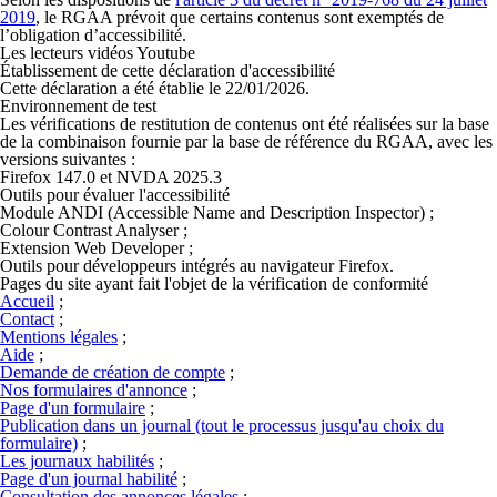
2019
, le RGAA prévoit que certains contenus sont exemptés de
l’obligation d’accessibilité.
Les lecteurs vidéos Youtube
Établissement de cette déclaration d'accessibilité
Cette déclaration a été établie le 22/01/2026.
Environnement de test
Les vérifications de restitution de contenus ont été réalisées sur la base
de la combinaison fournie par la base de référence du RGAA, avec les
versions suivantes :
Firefox 147.0 et NVDA 2025.3
Outils pour évaluer l'accessibilité
Module ANDI (
Accessible Name and Description Inspector
) ;
Colour Contrast Analyser
;
Extension
Web Developer
;
Outils pour développeurs intégrés au navigateur Firefox.
Pages du site ayant fait l'objet de la vérification de conformité
Accueil
;
Contact
;
Mentions légales
;
Aide
;
Demande de création de compte
;
Nos formulaires d'annonce
;
Page d'un formulaire
;
Publication dans un journal (tout le processus jusqu'au choix du
formulaire)
;
Les journaux habilités
;
Page d'un journal habilité
;
Consultation des annonces légales
;