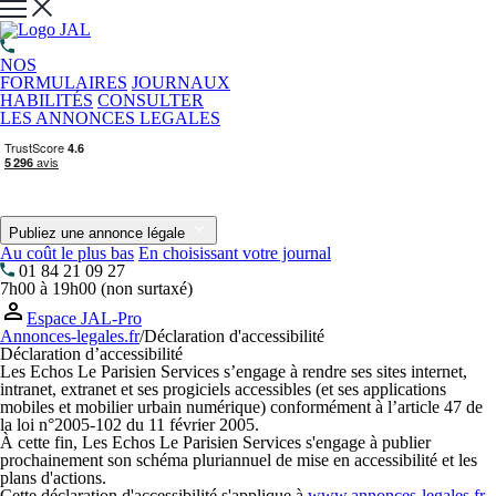
NOS
FORMULAIRES
JOURNAUX
HABILITÉS
CONSULTER
LES ANNONCES LEGALES
Publiez une annonce légale
Au coût le plus bas
En choisissant votre journal
01 84 21 09 27
7h00 à 19h00 (non surtaxé)
Espace JAL-Pro
Annonces-legales.fr
/
Déclaration d'accessibilité
Déclaration d’accessibilité
Les Echos Le Parisien Services s’engage à rendre ses sites internet,
intranet, extranet et ses progiciels accessibles (et ses applications
mobiles et mobilier urbain numérique) conformément à l’article 47 de
la loi n°2005-102 du 11 février 2005.
À cette fin, Les Echos Le Parisien Services s'engage à publier
prochainement son schéma pluriannuel de mise en accessibilité et les
plans d'actions.
Cette déclaration d'accessibilité s'applique à
www.annonces-legales.fr