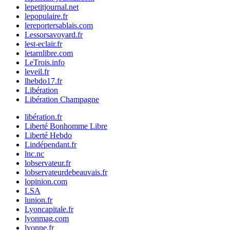
lepetitjournal.net
lepopulaire.fr
lereportersablais.com
Lessorsavoyard.fr
lest-eclair.fr
letarnlibre.com
LeTrois.info
leveil.fr
lhebdo17.fr
Libération
Libération Champagne
libération.fr
Liberté Bonhomme Libre
Liberté Hebdo
Lindépendant.fr
lnc.nc
lobservateur.fr
lobservateurdebeauvais.fr
lopinion.com
LSA
lunion.fr
Lyoncapitale.fr
lyonmag.com
lyonne.fr