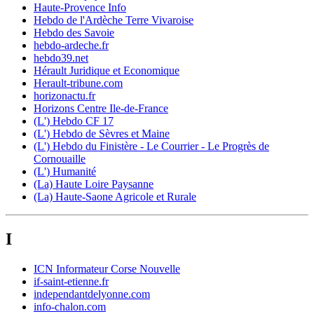
Haute-Provence Info
Hebdo de l'Ardèche Terre Vivaroise
Hebdo des Savoie
hebdo-ardeche.fr
hebdo39.net
Hérault Juridique et Economique
Herault-tribune.com
horizonactu.fr
Horizons Centre Ile-de-France
(L') Hebdo CF 17
(L') Hebdo de Sèvres et Maine
(L') Hebdo du Finistère - Le Courrier - Le Progrès de
Cornouaille
(L') Humanité
(La) Haute Loire Paysanne
(La) Haute-Saone Agricole et Rurale
I
ICN Informateur Corse Nouvelle
if-saint-etienne.fr
independantdelyonne.com
info-chalon.com