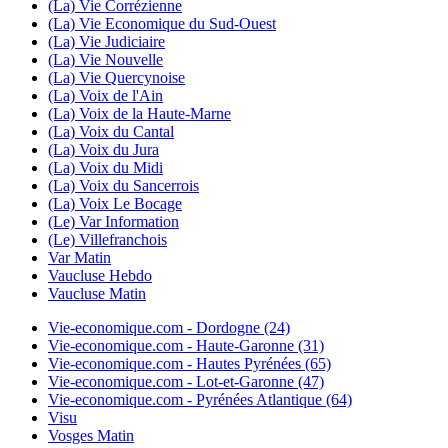
(La) Vie Corrézienne
(La) Vie Economique du Sud-Ouest
(La) Vie Judiciaire
(La) Vie Nouvelle
(La) Vie Quercynoise
(La) Voix de l'Ain
(La) Voix de la Haute-Marne
(La) Voix du Cantal
(La) Voix du Jura
(La) Voix du Midi
(La) Voix du Sancerrois
(La) Voix Le Bocage
(Le) Var Information
(Le) Villefranchois
Var Matin
Vaucluse Hebdo
Vaucluse Matin
Vie-economique.com - Dordogne (24)
Vie-economique.com - Haute-Garonne (31)
Vie-economique.com - Hautes Pyrénées (65)
Vie-economique.com - Lot-et-Garonne (47)
Vie-economique.com - Pyrénées Atlantique (64)
Visu
Vosges Matin