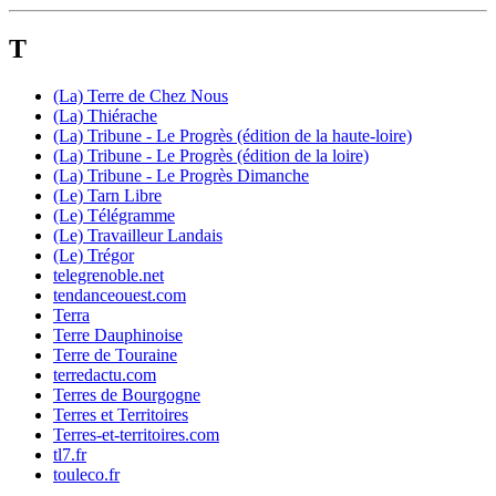
T
(La) Terre de Chez Nous
(La) Thiérache
(La) Tribune - Le Progrès (édition de la haute-loire)
(La) Tribune - Le Progrès (édition de la loire)
(La) Tribune - Le Progrès Dimanche
(Le) Tarn Libre
(Le) Télégramme
(Le) Travailleur Landais
(Le) Trégor
telegrenoble.net
tendanceouest.com
Terra
Terre Dauphinoise
Terre de Touraine
terredactu.com
Terres de Bourgogne
Terres et Territoires
Terres-et-territoires.com
tl7.fr
touleco.fr