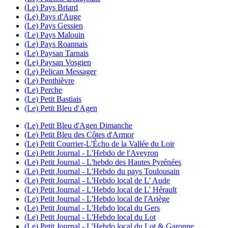
(Le) Pays Briard
(Le) Pays d'Auge
(Le) Pays Gessien
(Le) Pays Malouin
(Le) Pays Roannais
(Le) Paysan Tarnais
(Le) Paysan Vosgien
(Le) Pelican Messager
(Le) Penthièvre
(Le) Perche
(Le) Petit Bastiais
(Le) Petit Bleu d'Agen
(Le) Petit Bleu d'Agen Dimanche
(Le) Petit Bleu des Côtes d'Armor
(Le) Petit Courrier-L'Écho de la Vallée du Loir
(Le) Petit Journal - L'Hebdo de l'Aveyron
(Le) Petit Journal - L'hebdo des Hautes Pyrénées
(Le) Petit Journal - L'Hebdo du pays Toulousain
(Le) Petit Journal - L'Hebdo local de L' Aude
(Le) Petit Journal - L'Hebdo local de L' Hérault
(Le) Petit Journal - L'Hebdo local de l'Ariège
(Le) Petit Journal - L'Hebdo local du Gers
(Le) Petit Journal - L'Hebdo local du Lot
(Le) Petit Journal - L'Hebdo local du Lot & Garonne