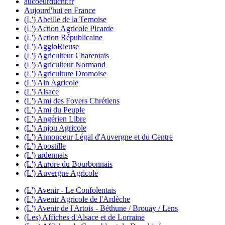
aucoeurduchr.fr
Aujourd'hui en France
(L') Abeille de la Ternoise
(L') Action Agricole Picarde
(L') Action Républicaine
(L') AggloRieuse
(L') Agriculteur Charentais
(L') Agriculteur Normand
(L') Agriculture Dromoise
(L') Ain Agricole
(L') Alsace
(L') Ami des Foyers Chrétiens
(L') Ami du Peuple
(L') Angérien Libre
(L') Anjou Agricole
(L') Annonceur Légal d'Auvergne et du Centre
(L') Apostille
(L') ardennais
(L') Aurore du Bourbonnais
(L') Auvergne Agricole
(L') Avenir - Le Confolentais
(L') Avenir Agricole de l'Ardèche
(L') Avenir de l'Artois - Béthune / Brouay / Lens
(Les) Affiches d'Alsace et de Lorraine