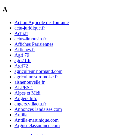
A
Action Agricole de Touraine
actu-juridique.fr
Actu.fr
actus-limousin.fr
Affiches Parisiennes
Affiches.fr
Agri 79
agri71.fr
Agri72
agriculteur-normand.com
agriculture-dromoise.fr
aisnenouvelle.fr
ALPES 1
Alpes et Midi
Angers Info
angers.villactu.fr
Annonces-landaises.com
Antilla
Antilla-martinique.com
Argusdelassurance.com