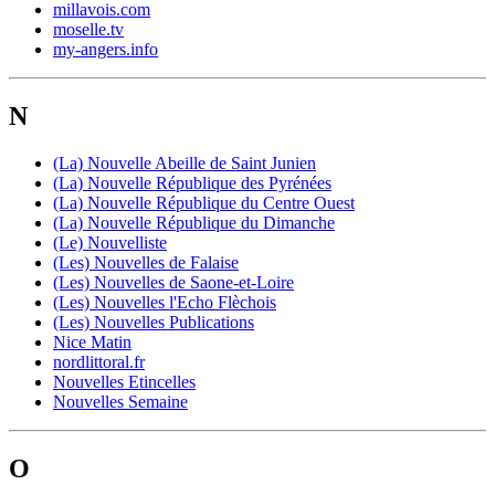
millavois.com
moselle.tv
my-angers.info
N
(La) Nouvelle Abeille de Saint Junien
(La) Nouvelle République des Pyrénées
(La) Nouvelle République du Centre Ouest
(La) Nouvelle République du Dimanche
(Le) Nouvelliste
(Les) Nouvelles de Falaise
(Les) Nouvelles de Saone-et-Loire
(Les) Nouvelles l'Echo Flèchois
(Les) Nouvelles Publications
Nice Matin
nordlittoral.fr
Nouvelles Etincelles
Nouvelles Semaine
O