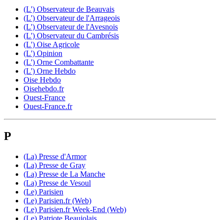
(L') Observateur de Beauvais
(L') Observateur de l'Arrageois
(L') Observateur de l'Avesnois
(L') Observateur du Cambrésis
(L') Oise Agricole
(L') Opinion
(L') Orne Combattante
(L') Orne Hebdo
Oise Hebdo
Oisehebdo.fr
Ouest-France
Ouest-France.fr
P
(La) Presse d'Armor
(La) Presse de Gray
(La) Presse de La Manche
(La) Presse de Vesoul
(Le) Parisien
(Le) Parisien.fr (Web)
(Le) Parisien.fr Week-End (Web)
(Le) Patriote Beaujolais