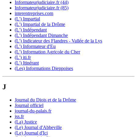
Informateurjudiciaire.fr (44)
Informateurjudiciaire.fr (85)
interentreprises.com
(L') Impartial
(L') Impartial de la Drôme
(L') Indépendant
(L') Indépendant Dimanche
(L') Indicateur des Flandres - Vallée de la Lys
(L') Informateur d'Eu
(L') Information Agricole du Cher
(L') iti.fr
(L') Itinérant
(Les) Informations Dieppoises
J
Journal du Diois et de la Drôme
Journal officiel
journal-du-palais.fr
jss.fr
(La) Justice
(Le) Journal d'Abbeville
(Le) Journal d'Ici