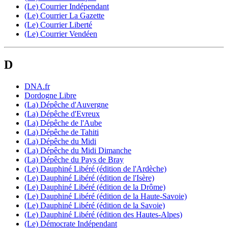
(Le) Courrier Indépendant
(Le) Courrier La Gazette
(Le) Courrier Liberté
(Le) Courrier Vendéen
D
DNA.fr
Dordogne Libre
(La) Dépêche d'Auvergne
(La) Dépêche d'Evreux
(La) Dépêche de l'Aube
(La) Dépêche de Tahiti
(La) Dépêche du Midi
(La) Dépêche du Midi Dimanche
(La) Dépêche du Pays de Bray
(Le) Dauphiné Libéré (édition de l'Ardèche)
(Le) Dauphiné Libéré (édition de l'Isère)
(Le) Dauphiné Libéré (édition de la Drôme)
(Le) Dauphiné Libéré (édition de la Haute-Savoie)
(Le) Dauphiné Libéré (édition de la Savoie)
(Le) Dauphiné Libéré (édition des Hautes-Alpes)
(Le) Démocrate Indépendant