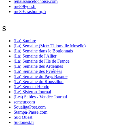
renaissancelochoise.com
rue89lyon.fr
rue89strasbourg.fr
S
(La) Sambre
(La) Semaine (Metz Thionville Moselle)
(La) Semaine dans le Boulonnais
(La) Semaine de l'Allier
(La) Semaine de l'Ile de France
(La) Semaine des Ardennes
(La) Semaine des Pyrénées
(La) Semaine du Pays Basque
(La) Semaine du Roussillon
(Le) Semeur Hebdo
(Le) Sisteron Journal
(Les) Sables - Vendée Journal
semeur.com
SoualigaPost.com
Stampa-Paese.com
Sud Ouest
Sudouest.fr