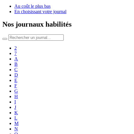
Au coût le plus bas
En choisissant votre journal
Nos journaux habilités
2
7
A
B
C
D
E
F
G
H
I
J
K
L
M
N