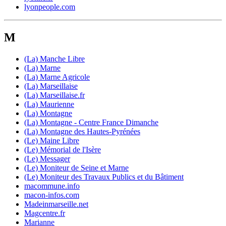
lyonpeople.com
M
(La) Manche Libre
(La) Marne
(La) Marne Agricole
(La) Marseillaise
(La) Marseillaise.fr
(La) Maurienne
(La) Montagne
(La) Montagne - Centre France Dimanche
(La) Montagne des Hautes-Pyrénées
(Le) Maine Libre
(Le) Mémorial de l'Isère
(Le) Messager
(Le) Moniteur de Seine et Marne
(Le) Moniteur des Travaux Publics et du Bâtiment
macommune.info
macon-infos.com
Madeinmarseille.net
Magcentre.fr
Marianne