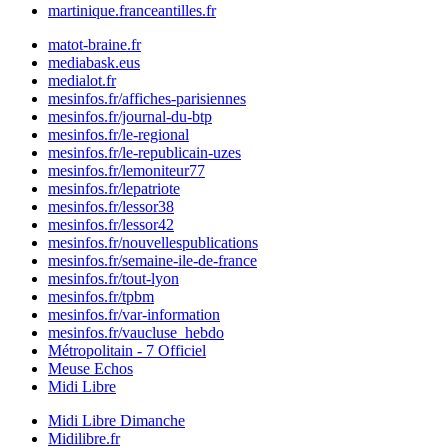
martinique.franceantilles.fr
matot-braine.fr
mediabask.eus
medialot.fr
mesinfos.fr/affiches-parisiennes
mesinfos.fr/journal-du-btp
mesinfos.fr/le-regional
mesinfos.fr/le-republicain-uzes
mesinfos.fr/lemoniteur77
mesinfos.fr/lepatriote
mesinfos.fr/lessor38
mesinfos.fr/lessor42
mesinfos.fr/nouvellespublications
mesinfos.fr/semaine-ile-de-france
mesinfos.fr/tout-lyon
mesinfos.fr/tpbm
mesinfos.fr/var-information
mesinfos.fr/vaucluse_hebdo
Métropolitain - 7 Officiel
Meuse Echos
Midi Libre
Midi Libre Dimanche
Midilibre.fr