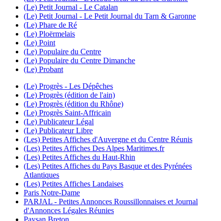
(Le) Petit Journal - Le Catalan
(Le) Petit Journal - Le Petit Journal du Tarn & Garonne
(Le) Phare de Ré
(Le) Ploërmelais
(Le) Point
(Le) Populaire du Centre
(Le) Populaire du Centre Dimanche
(Le) Probant
(Le) Progrès - Les Dépêches
(Le) Progrès (édition de l'ain)
(Le) Progrès (édition du Rhône)
(Le) Progrès Saint-Affricain
(Le) Publicateur Légal
(Le) Publicateur Libre
(Les) Petites Affiches d'Auvergne et du Centre Réunis
(Les) Petites Affiches Des Alpes Maritimes.fr
(Les) Petites Affiches du Haut-Rhin
(Les) Petites Affiches du Pays Basque et des Pyrénées
Atlantiques
(Les) Petites Affiches Landaises
Paris Notre-Dame
PARJAL - Petites Annonces Roussillonnaises et Journal
d'Annonces Légales Réunies
Paysan Breton