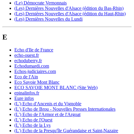
(Le) Démocrate Vernonnais
(Les) Dernières Nouvelles d'Alsace (édition du Bas-Rhin)
(Les) Dernières Nouvelles d'Alsace (édition du Haut-Rhin)
(Les) Dernières Nouvelles du Lundi
E
Echo d'Ile de France
echo-ouest.fr
echoduberry.fr
Echodumardi.com
Echos-judiciaires.com
Eco de l'Ain
Eco Savoie Mont Blanc
ECO SAVOIE MONT BLANC (Site Web)
epinalinfos.fr
Eure infos
(L') Echo d'Ancenis et du Vignoble
(L') Echo de Brou - Nouvelles Presses Internationales
(L') Echo de l'Armor et de l'Argoat
(L') Echo de l'Ouest
(L') Echo de la Lys
(L') Echo de la Presqu'île Guérandaise et Saint-Nazaire