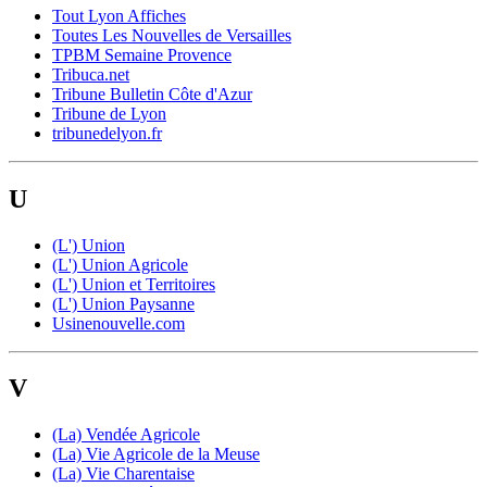
Tout Lyon Affiches
Toutes Les Nouvelles de Versailles
TPBM Semaine Provence
Tribuca.net
Tribune Bulletin Côte d'Azur
Tribune de Lyon
tribunedelyon.fr
U
(L') Union
(L') Union Agricole
(L') Union et Territoires
(L') Union Paysanne
Usinenouvelle.com
V
(La) Vendée Agricole
(La) Vie Agricole de la Meuse
(La) Vie Charentaise