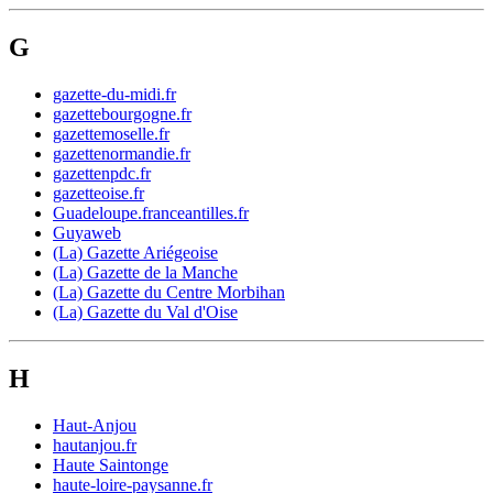
G
gazette-du-midi.fr
gazettebourgogne.fr
gazettemoselle.fr
gazettenormandie.fr
gazettenpdc.fr
gazetteoise.fr
Guadeloupe.franceantilles.fr
Guyaweb
(La) Gazette Ariégeoise
(La) Gazette de la Manche
(La) Gazette du Centre Morbihan
(La) Gazette du Val d'Oise
H
Haut-Anjou
hautanjou.fr
Haute Saintonge
haute-loire-paysanne.fr