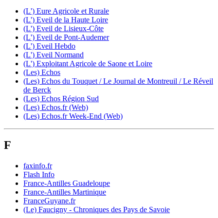
(L') Eure Agricole et Rurale
(L') Eveil de la Haute Loire
(L') Eveil de Lisieux-Côte
(L') Eveil de Pont-Audemer
(L') Eveil Hebdo
(L') Eveil Normand
(L') Exploitant Agricole de Saone et Loire
(Les) Echos
(Les) Echos du Touquet / Le Journal de Montreuil / Le Réveil
de Berck
(Les) Echos Région Sud
(Les) Echos.fr (Web)
(Les) Echos.fr Week-End (Web)
F
faxinfo.fr
Flash Info
France-Antilles Guadeloupe
France-Antilles Martinique
FranceGuyane.fr
(Le) Faucigny - Chroniques des Pays de Savoie