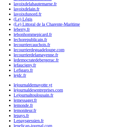
lavoixdelahautemarne.fr
lavoixdelain.fr
lavoixdunord.fr
(Le) Légis
(Le) Littoral de la Charente-Maritime
leberry.fr
lebonhommepicard.fr
lechorepublicain.fr
lecourriercauchois.fr
lecourrierdeguadeloupe.com
lecourrierdelamayenne.fr
ledemocratedebergerac.fr
lefaucigny.fr
Lefigaro.fr
lejdc.fr
lejournaldemayotte.yt
lejournaldesentreprises.com
Lejournaltoulousain.fr
lemessager.fr
lemonde.fr
lemoniteur.fr
lepays.fr
Lepaysgessien.fr
lepelican-journal.com