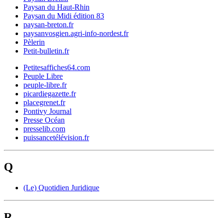
Paysan du Haut-Rhin
Paysan du Midi édition 83
paysan-breton.fr
paysanvosgien.agri-info-nordest.fr
Pèlerin
Petit-bulletin.fr
Petitesaffiches64.com
Peuple Libre
peuple-libre.fr
picardiegazette.fr
placegrenet.fr
Pontivy Journal
Presse Océan
presselib.com
puissancetélévision.fr
Q
(Le) Quotidien Juridique
R