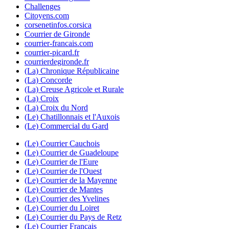
Challenges
Citoyens.com
corsenetinfos.corsica
Courrier de Gironde
courrier-francais.com
courrier-picard.fr
courrierdegironde.fr
(La) Chronique Républicaine
(La) Concorde
(La) Creuse Agricole et Rurale
(La) Croix
(La) Croix du Nord
(Le) Chatillonnais et l'Auxois
(Le) Commercial du Gard
(Le) Courrier Cauchois
(Le) Courrier de Guadeloupe
(Le) Courrier de l'Eure
(Le) Courrier de l'Ouest
(Le) Courrier de la Mayenne
(Le) Courrier de Mantes
(Le) Courrier des Yvelines
(Le) Courrier du Loiret
(Le) Courrier du Pays de Retz
(Le) Courrier Français