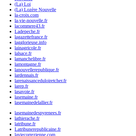
(La) Loi
(La) Lozère Nouvelle
la-croix.com
la-vie-nouvelle.fr
lacommere43.fr
Ladepeche.fr
lagazettefrance.fr
lagglorieuse.info
lainagricole.fr
lalsace.fr
lamanchelibre.fr
lamontagne.fr
lanouvellerepublique.fr
lardennais.fr
larenaissanceduloiretcher.fr
larep.fr
lasavoie.fr
lasemaine.fr
lasemainedelallier.fr
lasemainedespyrenees.fr
lathierache.fr
latribune.fr
Latribunerepublicaine.fr
laviecorrezienne.com