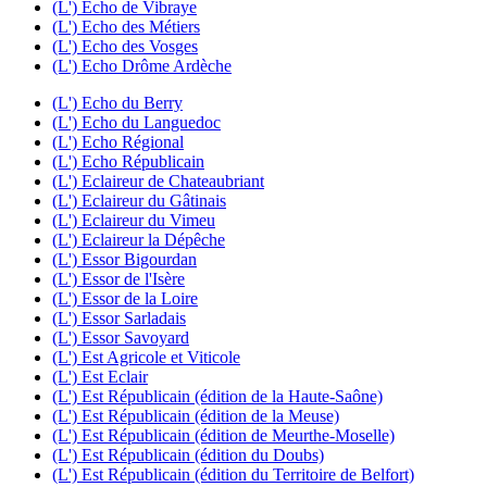
(L') Echo de Vibraye
(L') Echo des Métiers
(L') Echo des Vosges
(L') Echo Drôme Ardèche
(L') Echo du Berry
(L') Echo du Languedoc
(L') Echo Régional
(L') Echo Républicain
(L') Eclaireur de Chateaubriant
(L') Eclaireur du Gâtinais
(L') Eclaireur du Vimeu
(L') Eclaireur la Dépêche
(L') Essor Bigourdan
(L') Essor de l'Isère
(L') Essor de la Loire
(L') Essor Sarladais
(L') Essor Savoyard
(L') Est Agricole et Viticole
(L') Est Eclair
(L') Est Républicain (édition de la Haute-Saône)
(L') Est Républicain (édition de la Meuse)
(L') Est Républicain (édition de Meurthe-Moselle)
(L') Est Républicain (édition du Doubs)
(L') Est Républicain (édition du Territoire de Belfort)