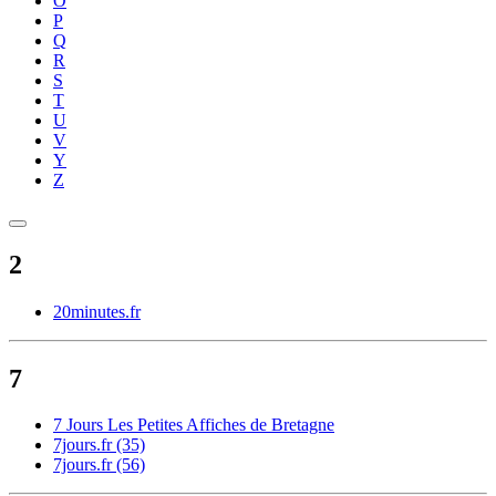
O
P
Q
R
S
T
U
V
Y
Z
2
20minutes.fr
7
7 Jours Les Petites Affiches de Bretagne
7jours.fr (35)
7jours.fr (56)