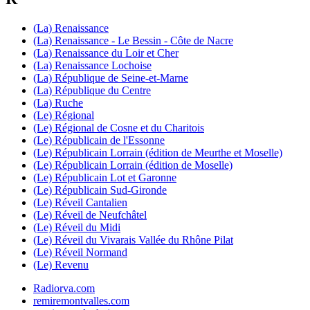
(La) Renaissance
(La) Renaissance - Le Bessin - Côte de Nacre
(La) Renaissance du Loir et Cher
(La) Renaissance Lochoise
(La) République de Seine-et-Marne
(La) République du Centre
(La) Ruche
(Le) Régional
(Le) Régional de Cosne et du Charitois
(Le) Républicain de l'Essonne
(Le) Républicain Lorrain (édition de Meurthe et Moselle)
(Le) Républicain Lorrain (édition de Moselle)
(Le) Républicain Lot et Garonne
(Le) Républicain Sud-Gironde
(Le) Réveil Cantalien
(Le) Réveil de Neufchâtel
(Le) Réveil du Midi
(Le) Réveil du Vivarais Vallée du Rhône Pilat
(Le) Réveil Normand
(Le) Revenu
Radiorva.com
remiremontvalles.com