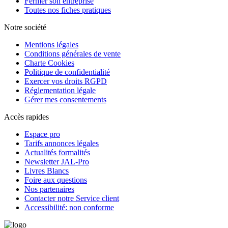
Fermer son entreprise
Toutes nos fiches pratiques
Notre société
Mentions légales
Conditions générales de vente
Charte Cookies
Politique de confidentialité
Exercer vos droits RGPD
Réglementation légale
Gérer mes consentements
Accès rapides
Espace pro
Tarifs annonces légales
Actualités formalités
Newsletter JAL-Pro
Livres Blancs
Foire aux questions
Nos partenaires
Contacter notre Service client
Accessibilité: non conforme