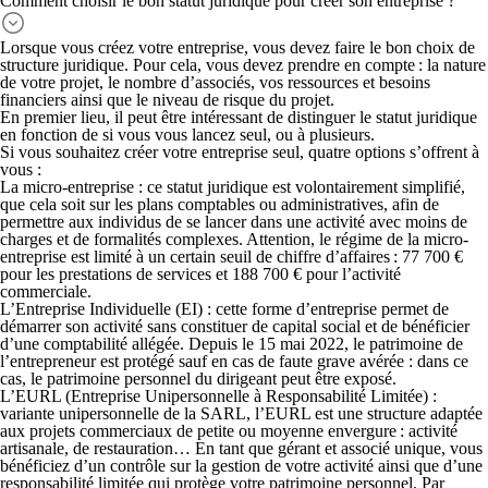
Comment choisir le bon statut juridique pour créer son entreprise ?
Lorsque vous créez votre entreprise, vous devez faire le bon choix de
structure juridique. Pour cela, vous devez prendre en compte : la nature
de votre projet, le nombre d’associés, vos ressources et besoins
financiers ainsi que le niveau de risque du projet.
En premier lieu, il peut être intéressant de distinguer le statut juridique
en fonction de si vous vous lancez seul, ou à plusieurs.
Si vous souhaitez créer votre entreprise seul, quatre options s’offrent à
vous :
La
micro-entreprise
: ce statut juridique est volontairement simplifié,
que cela soit sur les plans comptables ou administratives, afin de
permettre aux individus de se lancer dans une activité avec moins de
charges et de formalités complexes. Attention, le régime de la micro-
entreprise est limité à un certain seuil de chiffre d’affaires : 77 700 €
pour les prestations de services et 188 700 € pour l’activité
commerciale.
L’
Entreprise Individuelle
(EI) : cette forme d’entreprise permet de
démarrer son activité sans constituer de capital social et de bénéficier
d’une comptabilité allégée. Depuis le 15 mai 2022, le patrimoine de
l’entrepreneur est protégé sauf en cas de faute grave avérée : dans ce
cas, le patrimoine personnel du dirigeant peut être exposé.
L’EURL
(Entreprise Unipersonnelle à Responsabilité Limitée) :
variante unipersonnelle de la SARL, l’EURL est une structure adaptée
aux projets commerciaux de petite ou moyenne envergure : activité
artisanale, de restauration… En tant que gérant et associé unique, vous
bénéficiez d’un contrôle sur la gestion de votre activité ainsi que d’une
responsabilité limitée qui protège votre patrimoine personnel. Par