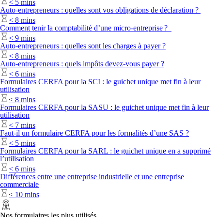
<
5 mins
Auto-entrepreneurs : quelles sont vos obligations de déclaration ?
<
8 mins
Comment tenir la comptabilité d’une micro-entreprise ?
<
9 mins
Auto-entrepreneurs : quelles sont les charges à payer ?
<
8 mins
Auto-entrepreneurs : quels impôts devez-vous payer ?
<
6 mins
Formulaires CERFA pour la SCI : le guichet unique met fin à leur
utilisation
<
8 mins
Formulaires CERFA pour la SASU : le guichet unique met fin à leur
utilisation
<
7 mins
Faut-il un formulaire CERFA pour les formalités d’une SAS ?
<
5 mins
Formulaires CERFA pour la SARL : le guichet unique en a supprimé
l’utilisation
<
6 mins
Différences entre une entreprise industrielle et une entreprise
commerciale
<
10 mins
Nos formulaires les plus utilisés