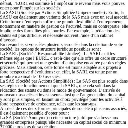
défaut, l’EURL est soumise à l’impôt sur le revenu mais vous pouvez
opter pour l’impôt sur les sociétés.
La
SASU
(Société par Actions Simplifiée Unipersonnelle) : Enfin, la
SASU est également une variante de la SAS mais avec un seul associé.
Cette forme d’entreprise offre une grande flexibilité à l’entrepreneur,
notamment en matière de gestion de l’activité, mais en contrepartie, elle
implique des formalités plus lourdes. Par exemple, la rédaction des
statuts est plus difficile, et nécessite souvent l’aide d’un cabinet
d’avocat.
En revanche, si vous êtes plusieurs associés dans la création de votre
société, les options de structure juridique possibles sont :
La
SARL
(Société à Responsabilité Limitée) : La SARL suit les
mêmes règles que l’EURL, c’est-à-dire qu’elle offre un cadre structuré
et sécurisé qui permet une gestion d’entreprise encadrée par des règles
précises. Mais attention, cette forme est moins adaptée aux projets à
forte perspective d’évolutions : en effet, la SARL est tenue par un
nombre maximal de 100 associés.
La
SAS
(Société par Actions Simplifiée) : La SAS est plus souple dans
ses règles de fonctionnement que la SARL, que cela soit dans la
rédaction des statuts ou dans le mode de gouvernance. L’arrivée de
nouveaux associés et investisseurs ainsi que l’augmentation du capital
y sont plus simples, en faisant un choix privilégié pour les activités à
forte perspective de croissance, telles que les start-ups.
Au-delà de ces deux formes principales de société à plusieurs associés,
il est également possible d’opter pour :
La
SA
(Société Anonyme) : cette structure juridique s’adresse aux
grandes entreprises puisqu’elle nécessite un capital social de minimum
37 000 euros lors de sa création.