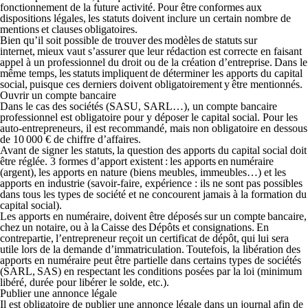
fonctionnement de la future activité. Pour être conformes aux
dispositions légales, les statuts doivent inclure un certain nombre de
mentions et clauses obligatoires.
Bien qu’il soit possible de trouver des modèles de statuts sur
internet, mieux vaut s’assurer que leur rédaction est correcte en faisant
appel à un professionnel du droit ou de la création d’entreprise. Dans le
même temps, les statuts impliquent de déterminer les apports du capital
social, puisque ces derniers doivent obligatoirement y être mentionnés.
Ouvrir un compte bancaire
Dans le cas des sociétés (SASU, SARL…), un compte bancaire
professionnel est
obligatoire
pour y déposer le capital social. Pour les
auto-entrepreneurs, il est recommandé, mais non obligatoire en dessous
de 10 000 € de chiffre d’affaires.
Avant de signer les statuts, la question des apports du capital social doit
être réglée. 3 formes d’apport existent : les apports en numéraire
(argent), les apports en nature (biens meubles, immeubles…) et les
apports en industrie (savoir-faire, expérience : ils ne sont pas possibles
dans tous les types de société et ne concourent jamais à la formation du
capital social).
Les apports en numéraire, doivent être déposés sur un compte bancaire,
chez un notaire, ou à la Caisse des Dépôts et consignations. En
contrepartie, l’entrepreneur reçoit un certificat de dépôt, qui lui sera
utile lors de la demande d’immatriculation. Toutefois, la libération des
apports en numéraire peut être partielle dans certains types de sociétés
(SARL, SAS) en respectant les conditions posées par la loi (minimum
libéré, durée pour libérer le solde, etc.).
Publier une annonce légale
Il est
obligatoire de publier une annonce légale dans un journal
afin de