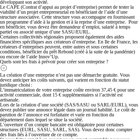
développant son activité.
Le
CAPE
(Contrat d’appui au projet d’entreprise) permet de tester la
viabilité d’un projet entrepreneurial en bénéficiant de l’aide d’une
structure associative. Cette structure vous accompagne en fournissant
un programme d’aide à la gestion et à la reprise d’une entreprise. Pour
en bénéficier, vous devez être demandeur d’emploi, salarié à temps
partiel ou associé unique d’une SASU/EURL.
Certaines collectivités régionales proposent également des aides
financières spécifiques aux créateurs d’entreprise. En Ile de France, les
créateurs d’entreprises peuvent, entre autres et sous certaines
conditions, bénéficier du prêt Rebond (créé à la suite de la pandémie)
ou encore de l’aide Innov’Up.
Quels sont les frais à prévoir pour créer son entreprise ?
La
création d’une entreprise n’est pas une démarche gratuite
. Vous
devez anticiper les coûts suivants, qui varient en fonction du statut
juridique choisi :
L’immatriculation
de votre entreprise coûte environ 37,45 € pour une
activité commerciale, dont 15 € supplémentaires si l’activité est
artisanale.
Lors de la création d’une société (SAS/SASU ou SARL/EURL), vous
devez
publier une annonce légale
dans un journal habilité. Le coût de
parution de l’annonce est forfaitaire et varie en fonction du
département dans lequel se situe la société.
L’
ouverture d’un compte bancaire
est obligatoire pour certaines
structures (EURL, SASU, SARL, SAS). Vous devez donc compter
des frais liés à l’ouverture de ce compte.