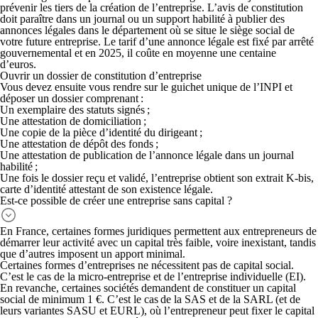
prévenir les tiers de la création de l’entreprise. L’avis de constitution
doit paraître dans un journal ou un support habilité à publier des
annonces légales dans le département où se situe le siège social de
votre future entreprise. Le tarif d’une annonce légale est fixé par arrêté
gouvernemental et en 2025, il coûte en moyenne une centaine
d’euros.
Ouvrir un dossier de constitution d’entreprise
Vous devez ensuite vous rendre sur le guichet unique de l’INPI et
déposer un dossier comprenant :
Un exemplaire des statuts signés ;
Une attestation de domiciliation ;
Une copie de la pièce d’identité du dirigeant ;
Une attestation de dépôt des fonds ;
Une attestation de publication de l’annonce légale dans un journal
habilité ;
Une fois le dossier reçu et validé, l’entreprise obtient son extrait K-bis,
carte d’identité attestant de son existence légale.
Est-ce possible de créer une entreprise sans capital ?
En France, certaines formes juridiques permettent aux entrepreneurs de
démarrer leur activité avec un capital très faible, voire inexistant, tandis
que d’autres imposent un apport minimal.
Certaines formes d’entreprises ne nécessitent pas de capital social.
C’est le cas de la
micro-entreprise
et de l’entreprise individuelle (
EI
).
En revanche, certaines sociétés demandent de constituer un capital
social de
minimum 1 €
. C’est le cas de la
SAS
et de la
SARL
(et de
leurs variantes
SASU
et
EURL
), où l’entrepreneur peut fixer le capital