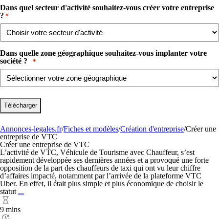
Dans quel secteur d'activité souhaitez-vous créer votre entreprise
?​
*
Dans quelle zone géographique souhaitez-vous implanter votre
société ? ​ ​
*
Annonces-legales.fr
/
Fiches et modèles
/
Création d'entreprise
/
Créer une
entreprise de VTC
Créer une entreprise de VTC
L’activité de VTC, Véhicule de Tourisme avec Chauffeur, s’est
rapidement développée ses dernières années et a provoqué une forte
opposition de la part des chauffeurs de taxi qui ont vu leur chiffre
d’affaires impacté, notamment par l’arrivée de la plateforme VTC
Uber. En effet, il était plus simple et plus économique de choisir le
Créer
statut
...
une
entreprise
9 mins
de