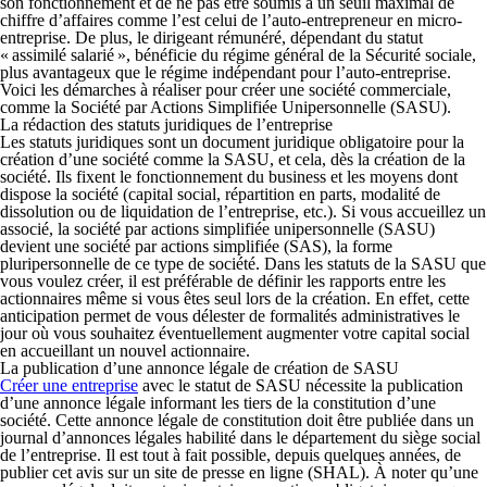
son fonctionnement et de ne pas être soumis à un seuil maximal de
chiffre d’affaires comme l’est celui de l’auto-entrepreneur en micro-
entreprise. De plus, le dirigeant rémunéré, dépendant du statut
« assimilé salarié », bénéficie du régime général de la Sécurité sociale,
plus avantageux que le régime indépendant pour l’auto-entreprise.
Voici les démarches à réaliser pour créer une société commerciale,
comme la Société par Actions Simplifiée Unipersonnelle (SASU).
La rédaction des statuts juridiques de l’entreprise
Les statuts juridiques sont un document juridique obligatoire pour la
création d’une société comme la SASU, et cela, dès la création de la
société. Ils fixent le fonctionnement du business et les moyens dont
dispose la société (capital social, répartition en parts, modalité de
dissolution ou de liquidation de l’entreprise, etc.). Si vous accueillez un
associé, la société par actions simplifiée unipersonnelle (SASU)
devient une société par actions simplifiée (SAS), la forme
pluripersonnelle de ce type de société. Dans les statuts de la SASU que
vous voulez créer, il est préférable de définir les rapports entre les
actionnaires même si vous êtes seul lors de la création. En effet, cette
anticipation permet de vous délester de formalités administratives le
jour où vous souhaitez éventuellement augmenter votre capital social
en accueillant un nouvel actionnaire.
La publication d’une annonce légale de création de SASU
Créer une entreprise
avec le statut de SASU nécessite la publication
d’une annonce légale informant les tiers de la constitution d’une
société. Cette annonce légale de constitution doit être publiée dans un
journal d’annonces légales habilité dans le département du siège social
de l’entreprise. Il est tout à fait possible, depuis quelques années, de
publier cet avis sur un site de presse en ligne (SHAL). À noter qu’une