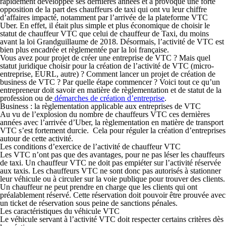
rapidement développée ses dernières années et a provoqué une forte
opposition de la part des chauffeurs de taxi qui ont vu leur chiffre
d’affaires impacté, notamment par l’arrivée de la plateforme VTC
Uber. En effet, il était plus simple et plus économique de choisir le
statut de chauffeur VTC que celui de chauffeur de Taxi, du moins
avant la loi Grandguillaume de 2018. Désormais, l’activité de VTC est
bien plus encadrée et règlementée par la loi française.
Vous avez pour projet de créer une entreprise de VTC ? Mais quel
statut juridique choisir pour la création de l’activité de VTC (micro-
entreprise, EURL, autre) ? Comment lancer un projet de création de
business de VTC ? Par quelle étape commencer ? Voici tout ce qu’un
entrepreneur doit savoir en matière de règlementation et de statut de la
profession ou de
démarches de création d’entreprise
.
Business : la règlementation applicable aux entreprises de VTC
Au vu de l’explosion du nombre de chauffeurs VTC ces dernières
années avec l’arrivée d’Uber, la règlementation en matière de transport
VTC s’est fortement durcie. Cela pour réguler la création d’entreprises
autour de cette activité.
Les conditions d’exercice de l’activité de chauffeur VTC
Les VTC n’ont pas que des avantages, pour ne pas léser les chauffeurs
de taxi. Un chauffeur VTC ne doit pas empiéter sur l’activité réservée
aux taxis. Les chauffeurs VTC ne sont donc pas autorisés à stationner
leur véhicule ou à circuler sur la voie publique pour trouver des clients.
Un chauffeur ne peut prendre en charge que les clients qui ont
préalablement réservé. Cette réservation doit pouvoir être prouvée avec
un ticket de réservation sous peine de sanctions pénales.
Les caractéristiques du véhicule VTC
Le véhicule servant à l’activité VTC doit respecter certains critères dès