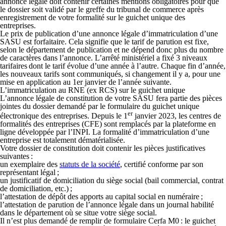
annonce légale doit contenir certaines mentions obligatoires pour que
le dossier soit validé par le greffe du tribunal de commerce après
enregistrement de votre formalité sur le guichet unique des
entreprises.
Le prix de publication d’une annonce légale d’immatriculation d’une
SASU est forfaitaire. Cela signifie que le tarif de parution est fixe,
selon le département de publication et ne dépend donc plus du nombre
de caractères dans l’annonce. L’arrêté ministériel a fixé 3 niveaux
tarifaires dont le tarif évolue d’une année à l’autre. Chaque fin d’année,
les nouveaux tarifs sont communiqués, si changement il y a, pour une
mise en application au 1er janvier de l’année suivante.
L’immatriculation au RNE (ex RCS) sur le guichet unique
L’annonce légale de constitution de votre SASU fera partie des pièces
jointes du dossier demandé par le formulaire du guichet unique
er
électronique des entreprises. Depuis le 1
janvier 2023, les centres de
formalités des entreprises (CFE) sont remplacés par la plateforme en
ligne développée par l’INPI. La formalité d’immatriculation d’une
entreprise est totalement dématérialisée.
Votre dossier de constitution doit contenir les pièces justificatives
suivantes :
un exemplaire des
statuts de la société
, certifié conforme par son
représentant légal ;
un justificatif de domiciliation du siège social (bail commercial, contrat
de domiciliation, etc.) ;
l’attestation de dépôt des apports au capital social en numéraire ;
l’attestation de parution de l’annonce légale dans un journal habilité
dans le département où se situe votre siège social.
Il n’est plus demandé de remplir de formulaire Cerfa M0 : le guichet