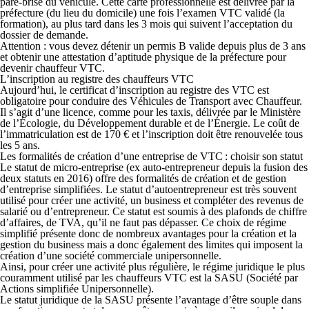
pare-brise du véhicule. Cette carte professionnelle est délivrée par la
préfecture (du lieu du domicile) une fois l’examen VTC validé (la
formation), au plus tard dans les 3 mois qui suivent l’acceptation du
dossier de demande.
Attention : vous devez détenir un permis B valide depuis plus de 3 ans
et obtenir une attestation d’aptitude physique de la préfecture pour
devenir chauffeur VTC.
L’inscription au registre des chauffeurs VTC
Aujourd’hui, le certificat d’inscription au registre des VTC est
obligatoire pour conduire des Véhicules de Transport avec Chauffeur.
Il s’agit d’une licence, comme pour les taxis, délivrée par le Ministère
de l’Écologie, du Développement durable et de l’Énergie. Le coût de
l’immatriculation est de 170 € et l’inscription doit être renouvelée tous
les 5 ans.
Les formalités de création d’une entreprise de VTC : choisir son statut
Le statut de micro-entreprise (ex auto-entrepreneur depuis la fusion des
deux statuts en 2016) offre des formalités de création et de gestion
d’entreprise simplifiées. Le statut d’autoentrepreneur est très souvent
utilisé pour créer une activité, un business et compléter des revenus de
salarié ou d’entrepreneur. Ce statut est soumis à des plafonds de chiffre
d’affaires, de TVA, qu’il ne faut pas dépasser. Ce choix de régime
simplifié présente donc de nombreux avantages pour la création et la
gestion du business mais a donc également des limites qui imposent la
création d’une société commerciale unipersonnelle.
Ainsi, pour créer une activité plus régulière, le régime juridique le plus
couramment utilisé par les chauffeurs VTC est la SASU (Société par
Actions simplifiée Unipersonnelle).
Le statut juridique de la SASU présente l’avantage d’être souple dans