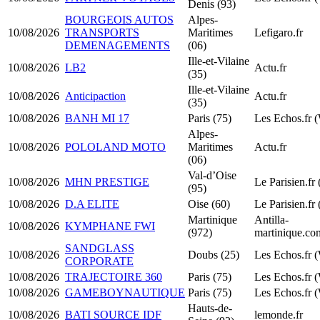
Denis (93)
BOURGEOIS AUTOS
Alpes-
10/08/2026
TRANSPORTS
Maritimes
Lefigaro.fr
DEMENAGEMENTS
(06)
Ille-et-Vilaine
10/08/2026
LB2
Actu.fr
(35)
Ille-et-Vilaine
10/08/2026
Anticipaction
Actu.fr
(35)
10/08/2026
BANH MI 17
Paris (75)
Les Echos.fr 
Alpes-
10/08/2026
POLOLAND MOTO
Maritimes
Actu.fr
(06)
Val-d’Oise
10/08/2026
MHN PRESTIGE
Le Parisien.fr
(95)
10/08/2026
D.A ELITE
Oise (60)
Le Parisien.fr
Martinique
Antilla-
10/08/2026
KYMPHANE FWI
(972)
martinique.co
SANDGLASS
10/08/2026
Doubs (25)
Les Echos.fr 
CORPORATE
10/08/2026
TRAJECTOIRE 360
Paris (75)
Les Echos.fr 
10/08/2026
GAMEBOYNAUTIQUE
Paris (75)
Les Echos.fr 
Hauts-de-
10/08/2026
BATI SOURCE IDF
lemonde.fr