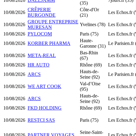
10/08/2026
DALLJAMM
7jours.fr (35)
(35)
CRÊPERIE
Côte-d'Or
10/08/2026
Les Echos.fr 
BURGONDE
(21)
GROUPE ENTREPRISE
10/08/2026
Yvelines (78)
Les Echos.fr 
MURESAN
10/08/2026
PYLOCOM
Paris (75)
Les Echos.fr 
Haute-
10/08/2026
KORBER PHARMA
Le Parisien.fr
Garonne (31)
Bas-Rhin
10/08/2026
META-REAL
Les Echos.fr 
(67)
10/08/2026
HR AUTO
Rhône (69)
Les Echos.fr 
Hauts-de-
10/08/2026
ARCS
Le Parisien.fr
Seine (92)
Val-d’Oise
10/08/2026
WE ART COOK
Les Echos.fr 
(95)
Hauts-de-
10/08/2026
ARCS
Les Echos.fr 
Seine (92)
10/08/2026
FKD HOLDING
Rhône (69)
Les Echos.fr 
10/08/2026
RESTCI SAS
Paris (75)
Les Echos.fr 
Seine-Saint-
10/08/2026
PARTNER VOYAGES
Les Echos.fr 