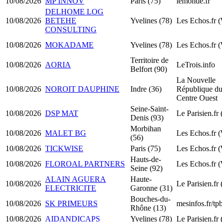
10/08/2026
MP INNOV
Paris (75)
lemonde.fr
DELHOME LOG
10/08/2026
BETEHE
Yvelines (78)
Les Echos.fr 
CONSULTING
10/08/2026
MOKADAME
Yvelines (78)
Les Echos.fr 
Territoire de
10/08/2026
AORIA
LeTrois.info
Belfort (90)
La Nouvelle
10/08/2026
NOROIT DAUPHINE
Indre (36)
République d
Centre Ouest
Seine-Saint-
10/08/2026
DSP MAT
Le Parisien.fr
Denis (93)
Morbihan
10/08/2026
MALET BG
Les Echos.fr 
(56)
10/08/2026
TICKWISE
Paris (75)
Les Echos.fr 
Hauts-de-
10/08/2026
FLOROAL PARTNERS
Les Echos.fr 
Seine (92)
ALAIN AGUERA
Haute-
10/08/2026
Le Parisien.fr
ELECTRICITE
Garonne (31)
Bouches-du-
10/08/2026
SK PRIMEURS
mesinfos.fr/t
Rhône (13)
10/08/2026
AIDANDICAPS
Yvelines (78)
Le Parisien.fr