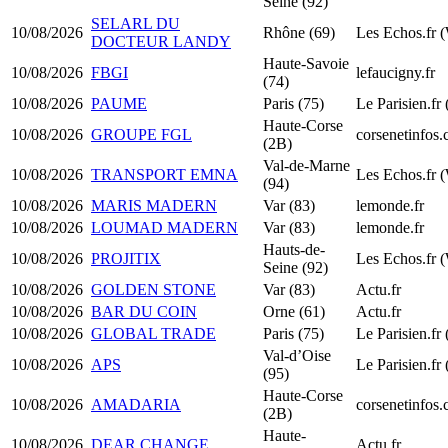
Seine (92)
SELARL DU
10/08/2026
Rhône (69)
Les Echos.fr 
DOCTEUR LANDY
Haute-Savoie
10/08/2026
FBGI
lefaucigny.fr
(74)
10/08/2026
PAUME
Paris (75)
Le Parisien.fr
Haute-Corse
10/08/2026
GROUPE FGL
corsenetinfos.
(2B)
Val-de-Marne
10/08/2026
TRANSPORT EMNA
Les Echos.fr 
(94)
10/08/2026
MARIS MADERN
Var (83)
lemonde.fr
10/08/2026
LOUMAD MADERN
Var (83)
lemonde.fr
Hauts-de-
10/08/2026
PROJITIX
Les Echos.fr 
Seine (92)
10/08/2026
GOLDEN STONE
Var (83)
Actu.fr
10/08/2026
BAR DU COIN
Orne (61)
Actu.fr
10/08/2026
GLOBAL TRADE
Paris (75)
Le Parisien.fr
Val-d’Oise
10/08/2026
APS
Le Parisien.fr
(95)
Haute-Corse
10/08/2026
AMADARIA
corsenetinfos.
(2B)
Haute-
10/08/2026
DEAR CHANGE
Actu.fr