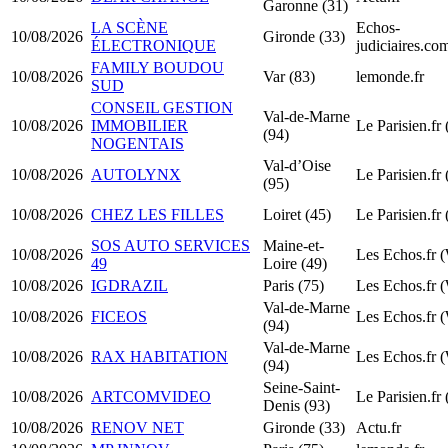
Garonne (31)
LA SCÈNE
Echos-
10/08/2026
Gironde (33)
ÉLECTRONIQUE
judiciaires.co
FAMILY BOUDOU
10/08/2026
Var (83)
lemonde.fr
SUD
CONSEIL GESTION
Val-de-Marne
10/08/2026
IMMOBILIER
Le Parisien.fr
(94)
NOGENTAIS
Val-d’Oise
10/08/2026
AUTOLYNX
Le Parisien.fr
(95)
10/08/2026
CHEZ LES FILLES
Loiret (45)
Le Parisien.fr
SOS AUTO SERVICES
Maine-et-
10/08/2026
Les Echos.fr 
49
Loire (49)
10/08/2026
IGDRAZIL
Paris (75)
Les Echos.fr 
Val-de-Marne
10/08/2026
FICEOS
Les Echos.fr 
(94)
Val-de-Marne
10/08/2026
RAX HABITATION
Les Echos.fr 
(94)
Seine-Saint-
10/08/2026
ARTCOMVIDEO
Le Parisien.fr
Denis (93)
10/08/2026
RENOV NET
Gironde (33)
Actu.fr