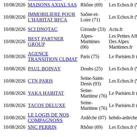
10/08/2026
MAISONS AXIAL SAS
Rhône (69)
Les Echos.fr 
IMMOBILIERE POUR
Saône-et-
10/08/2026
Les Echos.fr 
L'HABITAT BFCA
Loire (71)
10/08/2026
SCI DNQTAC
Gironde (33)
Actu.fr
Alpes-
Les Petites Af
BEST PARTNER
10/08/2026
Maritimes
Des Alpes
GROUP
(06)
Maritimes.fr
AGENCE
10/08/2026
Paris (75)
Le Parisien.fr
TRANSITION CLIMAT
10/08/2026
PAUL BOINAY
Doubs (25)
Les Echos.fr 
Seine-Saint-
10/08/2026
CTN PARIS
Les Echos.fr 
Denis (93)
Seine-
10/08/2026
YAKA HABITAT
Le Parisien.fr
Maritime (76)
Seine-
10/08/2026
TACOS DELUXE
Le Parisien.fr
Maritime (76)
LE LOGIS DE NOS
10/08/2026
Ardèche (07)
hebdo-ardeche
COMPAGNONS
10/08/2026
SNC PERRIN
Rhône (69)
Les Echos.fr 