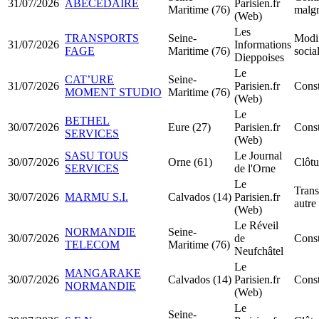
31/07/2026
ABECEDAIRE
Parisien.fr
Maritime (76)
malgr
(Web)
Les
TRANSPORTS
Seine-
Modif
31/07/2026
Informations
FAGE
Maritime (76)
socia
Dieppoises
Le
CAT’URE
Seine-
31/07/2026
Parisien.fr
Const
MOMENT STUDIO
Maritime (76)
(Web)
Le
BETHEL
30/07/2026
Eure (27)
Parisien.fr
Cons
SERVICES
(Web)
SASU TOUS
Le Journal
30/07/2026
Orne (61)
Clôtu
SERVICES
de l'Orne
Le
Trans
30/07/2026
MARMU S.I.
Calvados (14)
Parisien.fr
autre
(Web)
Le Réveil
NORMANDIE
Seine-
30/07/2026
de
Const
TELECOM
Maritime (76)
Neufchâtel
Le
MANGARAKE
30/07/2026
Calvados (14)
Parisien.fr
Const
NORMANDIE
(Web)
Le
Seine-