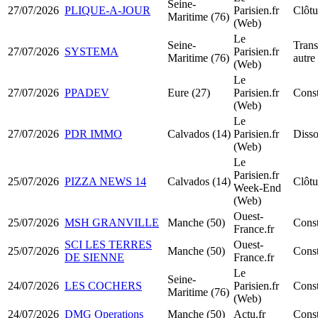
Seine-
27/07/2026
PLIQUE-A-JOUR
Parisien.fr
Clôtu
Maritime (76)
(Web)
Le
Seine-
Trans
27/07/2026
SYSTEMA
Parisien.fr
Maritime (76)
autre
(Web)
Le
27/07/2026
PPADEV
Eure (27)
Parisien.fr
Cons
(Web)
Le
27/07/2026
PDR IMMO
Calvados (14)
Parisien.fr
Disso
(Web)
Le
Parisien.fr
25/07/2026
PIZZA NEWS 14
Calvados (14)
Clôtu
Week-End
(Web)
Ouest-
25/07/2026
MSH GRANVILLE
Manche (50)
Cons
France.fr
SCI LES TERRES
Ouest-
25/07/2026
Manche (50)
Const
DE SIENNE
France.fr
Le
Seine-
24/07/2026
LES COCHERS
Parisien.fr
Const
Maritime (76)
(Web)
24/07/2026
DMG Operations
Manche (50)
Actu.fr
Cons