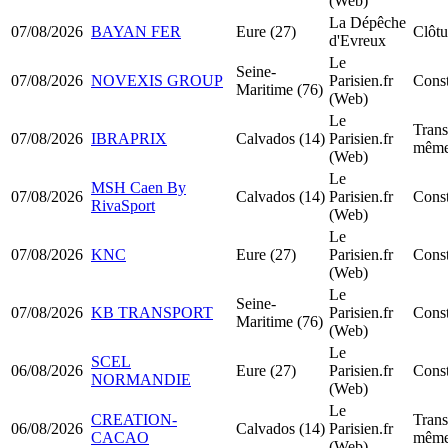
(Web)
La Dépêche
07/08/2026
BAYAN FER
Eure (27)
Clôtu
d'Evreux
Le
Seine-
07/08/2026
NOVEXIS GROUP
Parisien.fr
Const
Maritime (76)
(Web)
Le
Trans
07/08/2026
IBRAPRIX
Calvados (14)
Parisien.fr
même
(Web)
Le
MSH Caen By
07/08/2026
Calvados (14)
Parisien.fr
Cons
RivaSport
(Web)
Le
07/08/2026
KNC
Eure (27)
Parisien.fr
Cons
(Web)
Le
Seine-
07/08/2026
KB TRANSPORT
Parisien.fr
Cons
Maritime (76)
(Web)
Le
SCEL
06/08/2026
Eure (27)
Parisien.fr
Const
NORMANDIE
(Web)
Le
CREATION-
Trans
06/08/2026
Calvados (14)
Parisien.fr
CACAO
même
(Web)