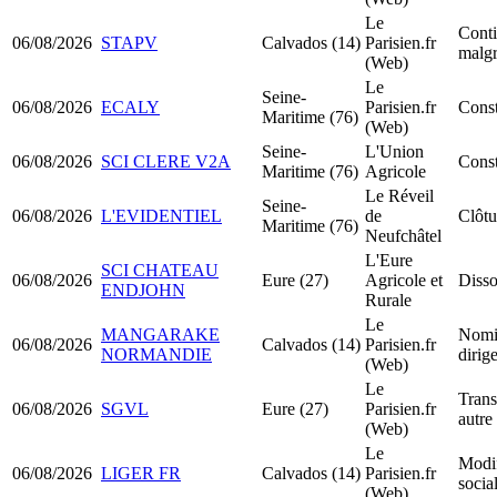
Le
Conti
06/08/2026
STAPV
Calvados (14)
Parisien.fr
malgr
(Web)
Le
Seine-
06/08/2026
ECALY
Parisien.fr
Cons
Maritime (76)
(Web)
Seine-
L'Union
06/08/2026
SCI CLERE V2A
Const
Maritime (76)
Agricole
Le Réveil
Seine-
06/08/2026
L'EVIDENTIEL
de
Clôtu
Maritime (76)
Neufchâtel
L'Eure
SCI CHATEAU
06/08/2026
Eure (27)
Agricole et
Disso
ENDJOHN
Rurale
Le
MANGARAKE
Nomi
06/08/2026
Calvados (14)
Parisien.fr
NORMANDIE
dirig
(Web)
Le
Trans
06/08/2026
SGVL
Eure (27)
Parisien.fr
autre
(Web)
Le
Modif
06/08/2026
LIGER FR
Calvados (14)
Parisien.fr
socia
(Web)