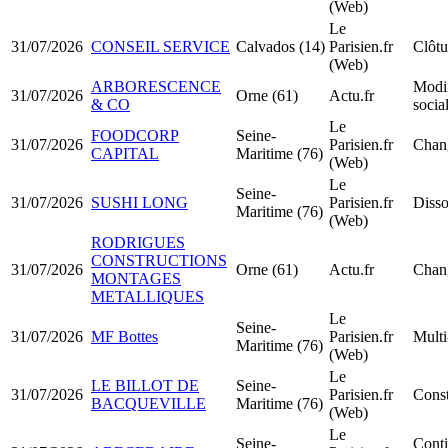
(Web)
Le
31/07/2026
CONSEIL SERVICE
Calvados (14)
Parisien.fr
Clôtu
(Web)
ARBORESCENCE
Modif
31/07/2026
Orne (61)
Actu.fr
& CO
socia
Le
FOODCORP
Seine-
31/07/2026
Parisien.fr
Chang
CAPITAL
Maritime (76)
(Web)
Le
Seine-
31/07/2026
SUSHI LONG
Parisien.fr
Disso
Maritime (76)
(Web)
RODRIGUES
CONSTRUCTIONS
31/07/2026
Orne (61)
Actu.fr
Chang
MONTAGES
METALLIQUES
Le
Seine-
31/07/2026
MF Bottes
Parisien.fr
Multi
Maritime (76)
(Web)
Le
LE BILLOT DE
Seine-
31/07/2026
Parisien.fr
Cons
BACQUEVILLE
Maritime (76)
(Web)
Le
Seine-
Conti