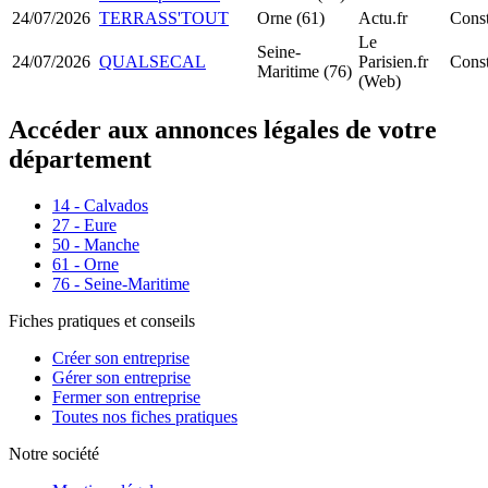
24/07/2026
TERRASS'TOUT
Orne (61)
Actu.fr
Cons
Le
Seine-
24/07/2026
QUALSECAL
Parisien.fr
Cons
Maritime (76)
(Web)
Accéder aux annonces légales de votre
département
14 - Calvados
27 - Eure
50 - Manche
61 - Orne
76 - Seine-Maritime
Fiches pratiques et conseils
Créer son entreprise
Gérer son entreprise
Fermer son entreprise
Toutes nos fiches pratiques
Notre société