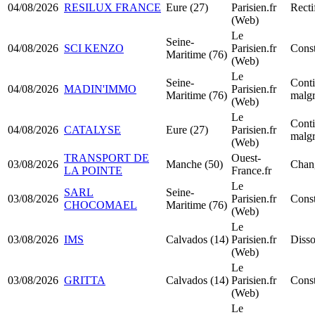
04/08/2026
RESILUX FRANCE
Eure (27)
Parisien.fr
Recti
(Web)
Le
Seine-
04/08/2026
SCI KENZO
Parisien.fr
Const
Maritime (76)
(Web)
Le
Seine-
Conti
04/08/2026
MADIN'IMMO
Parisien.fr
Maritime (76)
malgr
(Web)
Le
Conti
04/08/2026
CATALYSE
Eure (27)
Parisien.fr
malgr
(Web)
TRANSPORT DE
Ouest-
03/08/2026
Manche (50)
Chang
LA POINTE
France.fr
Le
SARL
Seine-
03/08/2026
Parisien.fr
Cons
CHOCOMAEL
Maritime (76)
(Web)
Le
03/08/2026
IMS
Calvados (14)
Parisien.fr
Disso
(Web)
Le
03/08/2026
GRITTA
Calvados (14)
Parisien.fr
Const
(Web)
Le