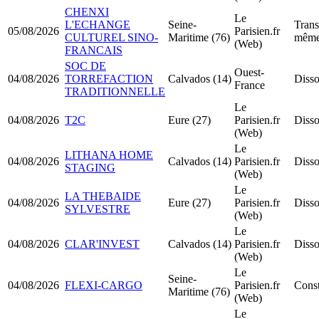
CHENXI
Le
L'ECHANGE
Seine-
Trans
05/08/2026
Parisien.fr
CULTUREL SINO-
Maritime (76)
même
(Web)
FRANCAIS
SOC DE
Ouest-
04/08/2026
TORREFACTION
Calvados (14)
Disso
France
TRADITIONNELLE
Le
04/08/2026
T2C
Eure (27)
Parisien.fr
Disso
(Web)
Le
LITHANA HOME
04/08/2026
Calvados (14)
Parisien.fr
Disso
STAGING
(Web)
Le
LA THEBAIDE
04/08/2026
Eure (27)
Parisien.fr
Disso
SYLVESTRE
(Web)
Le
04/08/2026
CLAR'INVEST
Calvados (14)
Parisien.fr
Disso
(Web)
Le
Seine-
04/08/2026
FLEXI-CARGO
Parisien.fr
Cons
Maritime (76)
(Web)
Le