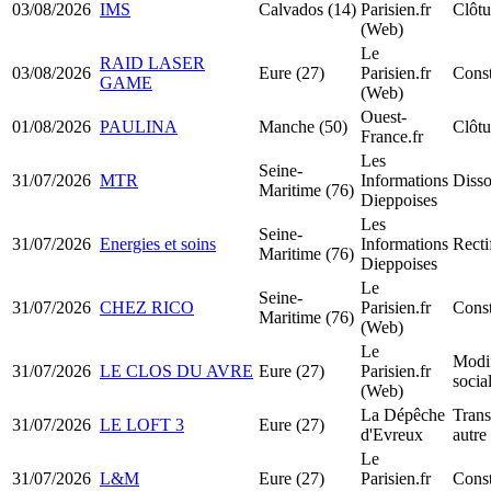
03/08/2026
IMS
Calvados (14)
Parisien.fr
Clôtu
(Web)
Le
RAID LASER
03/08/2026
Eure (27)
Parisien.fr
Cons
GAME
(Web)
Ouest-
01/08/2026
PAULINA
Manche (50)
Clôtu
France.fr
Les
Seine-
31/07/2026
MTR
Informations
Disso
Maritime (76)
Dieppoises
Les
Seine-
31/07/2026
Energies et soins
Informations
Recti
Maritime (76)
Dieppoises
Le
Seine-
31/07/2026
CHEZ RICO
Parisien.fr
Cons
Maritime (76)
(Web)
Le
Modif
31/07/2026
LE CLOS DU AVRE
Eure (27)
Parisien.fr
socia
(Web)
La Dépêche
Trans
31/07/2026
LE LOFT 3
Eure (27)
d'Evreux
autre
Le
31/07/2026
L&M
Eure (27)
Parisien.fr
Cons