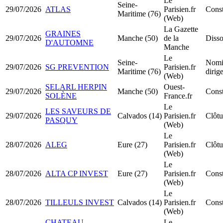
Le
Seine-
29/07/2026
ATLAS
Parisien.fr
Cons
Maritime (76)
(Web)
La Gazette
GRAINES
29/07/2026
Manche (50)
de la
Disso
D'AUTOMNE
Manche
Le
Seine-
Nomi
29/07/2026
SG PREVENTION
Parisien.fr
Maritime (76)
dirig
(Web)
SELARL HERPIN
Ouest-
29/07/2026
Manche (50)
Cons
SOLÈNE
France.fr
Le
LES SAVEURS DE
29/07/2026
Calvados (14)
Parisien.fr
Clôtu
PASQUY
(Web)
Le
28/07/2026
ALEG
Eure (27)
Parisien.fr
Clôtu
(Web)
Le
28/07/2026
ALTA CP INVEST
Eure (27)
Parisien.fr
Cons
(Web)
Le
28/07/2026
TILLEULS INVEST
Calvados (14)
Parisien.fr
Const
(Web)
CHATEAU
Le