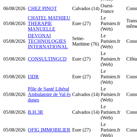
Ouest-
06/08/2026
CHEZ PINOT
Calvados (14)
Cons
France
CHATEL MATHIEU
Le
Trans
05/08/2026
THERAPIE
Eure (27)
Parisien.fr
même
MANUELLE
(Web)
DEVONAI
Le
Seine-
05/08/2026
TECHNOLOGIES
Parisien.fr
Const
Maritime (76)
INTERNATIONAL
(Web)
Le
05/08/2026
CONSULTINGCD
Eure (27)
Parisien.fr
Clôtu
(Web)
Le
05/08/2026
I3DR
Eure (27)
Parisien.fr
Const
(Web)
Pôle de Santé Libéral
Le
05/08/2026
Ambulatoire de Val ès
Calvados (14)
Parisien.fr
Const
dunes
(Web)
Le
05/08/2026
B.H.3R
Calvados (14)
Parisien.fr
Const
(Web)
Le
05/08/2026
OFIG IMMOBILIER
Eure (27)
Parisien.fr
Const
(Web)