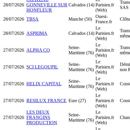
Tran
28/07/2026
GONNEVILLE SUR
Calvados (14)
Parisien.fr
SAS
HONFLEUR
(Web)
Ouest-
28/07/2026
TBSA
Manche (50)
Clôtu
France.fr
Le
Trans
28/07/2026
ASPRIMA
Calvados (14)
Parisien.fr
même
(Web)
Le
Seine-
Trans
27/07/2026
ALPHA CO
Parisien.fr
Maritime (76)
même
(Web)
Le
Seine-
Démis
27/07/2026
SCI LEGOUPIL
Parisien.fr
Maritime (76)
non 
(Web)
Le
Seine-
27/07/2026
HELIX CAPITAL
Parisien.fr
Const
Maritime (76)
(Web)
Le
27/07/2026
RESILUX FRANCE
Eure (27)
Parisien.fr
Cons
(Web)
LES DEUX
Le
Seine-
27/07/2026
FRANGINS
Parisien.fr
Chang
Maritime (76)
PRODUCTION
(Web)
Le