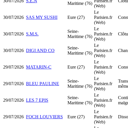
30/07/2026
S.E.N
Parisien.fr
Clôtu
Maritime (76)
(Web)
Le
30/07/2026
SAS MY SUSHI
Eure (27)
Parisien.fr
Const
(Web)
Le
Seine-
30/07/2026
S.M.S.
Parisien.fr
Clôtu
Maritime (76)
(Web)
Le
Seine-
30/07/2026
DIGI AND CO
Parisien.fr
Chang
Maritime (76)
(Web)
Le
29/07/2026
MATARIN-C
Eure (27)
Parisien.fr
Const
(Web)
Le
Seine-
Trans
29/07/2026
BLEU PAULINE
Parisien.fr
Maritime (76)
même
(Web)
Le
Seine-
Conti
29/07/2026
LES 7 EPIS
Parisien.fr
Maritime (76)
malgr
(Web)
Le
29/07/2026
FOCH LOUVIERS
Eure (27)
Parisien.fr
Disso
(Web)