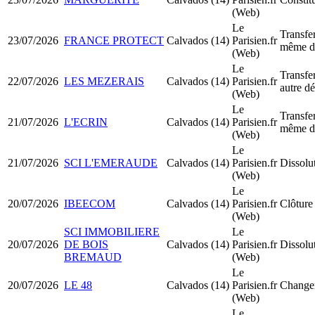
(Web)
Le
Transfer
23/07/2026
FRANCE PROTECT
Calvados (14)
Parisien.fr
même d
(Web)
Le
Transfer
22/07/2026
LES MEZERAIS
Calvados (14)
Parisien.fr
autre d
(Web)
Le
Transfer
21/07/2026
L'ECRIN
Calvados (14)
Parisien.fr
même d
(Web)
Le
21/07/2026
SCI L'EMERAUDE
Calvados (14)
Parisien.fr
Dissolu
(Web)
Le
20/07/2026
IBEECOM
Calvados (14)
Parisien.fr
Clôture 
(Web)
SCI IMMOBILIERE
Le
20/07/2026
DE BOIS
Calvados (14)
Parisien.fr
Dissolu
BREMAUD
(Web)
Le
20/07/2026
LE 48
Calvados (14)
Parisien.fr
Changem
(Web)
Le