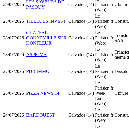
LES SAVEURS DE
29/07/2026
Calvados (14)
Parisien.fr
Clôture 
PASQUY
(Web)
Le
28/07/2026
TILLEULS INVEST
Calvados (14)
Parisien.fr
Constit
(Web)
CHATEAU
Le
Transf
28/07/2026
GONNEVILLE SUR
Calvados (14)
Parisien.fr
SAS
HONFLEUR
(Web)
Le
Transfer
28/07/2026
ASPRIMA
Calvados (14)
Parisien.fr
même d
(Web)
Le
27/07/2026
PDR IMMO
Calvados (14)
Parisien.fr
Dissolu
(Web)
Le
Parisien.fr
25/07/2026
PIZZA NEWS 14
Calvados (14)
Week-
Clôture 
End
(Web)
Le
24/07/2026
BARDOUEST
Calvados (14)
Parisien.fr
Consti
(Web)
Le