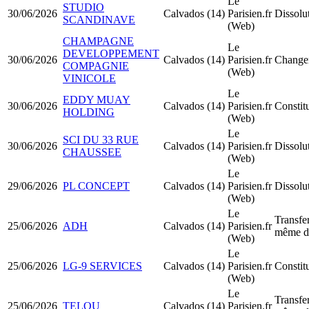
Le
STUDIO
30/06/2026
Calvados (14)
Parisien.fr
Dissolu
SCANDINAVE
(Web)
CHAMPAGNE
Le
DEVELOPPEMENT
30/06/2026
Calvados (14)
Parisien.fr
Changem
COMPAGNIE
(Web)
VINICOLE
Le
EDDY MUAY
30/06/2026
Calvados (14)
Parisien.fr
Consti
HOLDING
(Web)
Le
SCI DU 33 RUE
30/06/2026
Calvados (14)
Parisien.fr
Dissolu
CHAUSSEE
(Web)
Le
29/06/2026
PL CONCEPT
Calvados (14)
Parisien.fr
Dissolu
(Web)
Le
Transfer
25/06/2026
ADH
Calvados (14)
Parisien.fr
même d
(Web)
Le
25/06/2026
LG-9 SERVICES
Calvados (14)
Parisien.fr
Consti
(Web)
Le
Transfer
25/06/2026
TELOU
Calvados (14)
Parisien.fr