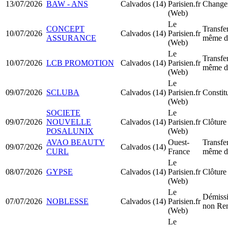
13/07/2026
BAW - ANS
Calvados (14)
Parisien.fr
Changem
(Web)
Le
CONCEPT
Transfer
10/07/2026
Calvados (14)
Parisien.fr
ASSURANCE
même d
(Web)
Le
Transfer
10/07/2026
LCB PROMOTION
Calvados (14)
Parisien.fr
même d
(Web)
Le
09/07/2026
SCLUBA
Calvados (14)
Parisien.fr
Constit
(Web)
SOCIETE
Le
09/07/2026
NOUVELLE
Calvados (14)
Parisien.fr
Clôture 
POSALUNIX
(Web)
AVAO BEAUTY
Ouest-
Transfer
09/07/2026
Calvados (14)
CURL
France
même d
Le
08/07/2026
GYPSE
Calvados (14)
Parisien.fr
Clôture 
(Web)
Le
Démissi
07/07/2026
NOBLESSE
Calvados (14)
Parisien.fr
non Re
(Web)
Le