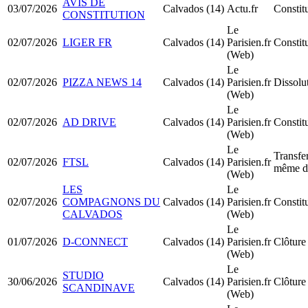
AVIS DE
03/07/2026
Calvados (14)
Actu.fr
Constit
CONSTITUTION
Le
02/07/2026
LIGER FR
Calvados (14)
Parisien.fr
Consti
(Web)
Le
02/07/2026
PIZZA NEWS 14
Calvados (14)
Parisien.fr
Dissolu
(Web)
Le
02/07/2026
AD DRIVE
Calvados (14)
Parisien.fr
Consti
(Web)
Le
Transfer
02/07/2026
FTSL
Calvados (14)
Parisien.fr
même d
(Web)
LES
Le
02/07/2026
COMPAGNONS DU
Calvados (14)
Parisien.fr
Consti
CALVADOS
(Web)
Le
01/07/2026
D-CONNECT
Calvados (14)
Parisien.fr
Clôture 
(Web)
Le
STUDIO
30/06/2026
Calvados (14)
Parisien.fr
Clôture 
SCANDINAVE
(Web)