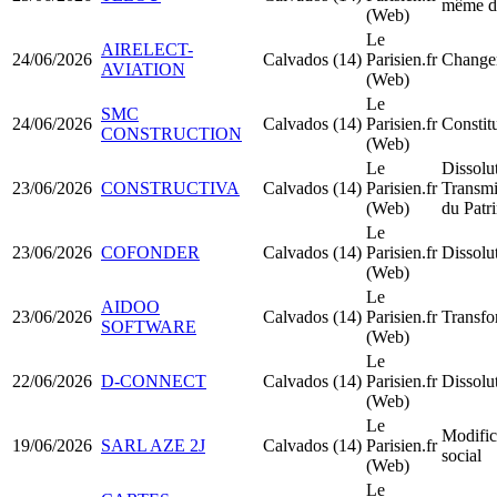
même d
(Web)
Le
AIRELECT-
24/06/2026
Calvados (14)
Parisien.fr
Changem
AVIATION
(Web)
Le
SMC
24/06/2026
Calvados (14)
Parisien.fr
Consti
CONSTRUCTION
(Web)
Le
Dissolu
23/06/2026
CONSTRUCTIVA
Calvados (14)
Parisien.fr
Transmi
(Web)
du Patr
Le
23/06/2026
COFONDER
Calvados (14)
Parisien.fr
Dissolu
(Web)
Le
AIDOO
23/06/2026
Calvados (14)
Parisien.fr
Transfo
SOFTWARE
(Web)
Le
22/06/2026
D-CONNECT
Calvados (14)
Parisien.fr
Dissolu
(Web)
Le
Modific
19/06/2026
SARL AZE 2J
Calvados (14)
Parisien.fr
social
(Web)
Le