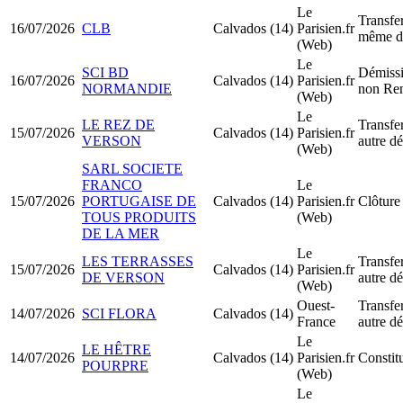
Le
Transfer
16/07/2026
CLB
Calvados (14)
Parisien.fr
même d
(Web)
Le
SCI BD
Démissi
16/07/2026
Calvados (14)
Parisien.fr
NORMANDIE
non Re
(Web)
Le
LE REZ DE
Transfer
15/07/2026
Calvados (14)
Parisien.fr
VERSON
autre d
(Web)
SARL SOCIETE
FRANCO
Le
15/07/2026
PORTUGAISE DE
Calvados (14)
Parisien.fr
Clôture 
TOUS PRODUITS
(Web)
DE LA MER
Le
LES TERRASSES
Transfer
15/07/2026
Calvados (14)
Parisien.fr
DE VERSON
autre d
(Web)
Ouest-
Transfer
14/07/2026
SCI FLORA
Calvados (14)
France
autre d
Le
LE HÊTRE
14/07/2026
Calvados (14)
Parisien.fr
Constit
POURPRE
(Web)
Le