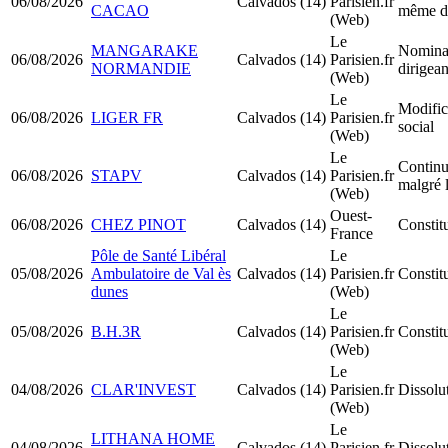
06/08/2026
Calvados (14)
Parisien.fr
CACAO
même d
(Web)
Le
MANGARAKE
Nomina
06/08/2026
Calvados (14)
Parisien.fr
NORMANDIE
dirigea
(Web)
Le
Modific
06/08/2026
LIGER FR
Calvados (14)
Parisien.fr
social
(Web)
Le
Continua
06/08/2026
STAPV
Calvados (14)
Parisien.fr
malgré l
(Web)
Ouest-
06/08/2026
CHEZ PINOT
Calvados (14)
Consti
France
Pôle de Santé Libéral
Le
05/08/2026
Ambulatoire de Val ès
Calvados (14)
Parisien.fr
Constitu
dunes
(Web)
Le
05/08/2026
B.H.3R
Calvados (14)
Parisien.fr
Constit
(Web)
Le
04/08/2026
CLAR'INVEST
Calvados (14)
Parisien.fr
Dissolu
(Web)
Le
LITHANA HOME
04/08/2026
Calvados (14)
Parisien.fr
Dissolu