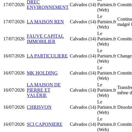
DREC
17/07/2026
Calvados (14)
Parisien.fr
Consti
ENVIRONNEMENT
(Web)
Le
Continua
17/07/2026
LA MAISON REN
Calvados (14)
Parisien.fr
malgré l
(Web)
Le
FAUVE CAPITAL
17/07/2026
Calvados (14)
Parisien.fr
Constit
IMMOBILIER
(Web)
Le
16/07/2026
LA PARTICULIERE
Calvados (14)
Parisien.fr
Changem
(Web)
Le
16/07/2026
MK HOLDING
Calvados (14)
Parisien.fr
Constit
(Web)
LA MAISON DE
Le
Transfer
16/07/2026
PIERRE ET
Calvados (14)
Parisien.fr
même d
VALÉRIE
(Web)
Le
16/07/2026
CHRISVON
Calvados (14)
Parisien.fr
Dissolu
(Web)
Le
16/07/2026
SCI CAPONIERE
Calvados (14)
Parisien.fr
Constit
(Web)