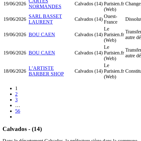
CARTES
19/06/2026
Calvados (14)
Parisien.fr
Changem
NORMANDES
(Web)
SARL BASSET
Ouest-
19/06/2026
Calvados (14)
Dissolu
LAURENT
France
Le
Transfer
19/06/2026
BOU CAEN
Calvados (14)
Parisien.fr
autre d
(Web)
Le
Transfer
19/06/2026
BOU CAEN
Calvados (14)
Parisien.fr
autre d
(Web)
Le
L’ARTISTE
18/06/2026
Calvados (14)
Parisien.fr
Consti
BARBER SHOP
(Web)
1
2
3
…
56
Calvados - (14)
Dans le département Calvados, la préfecture siège dans la commune