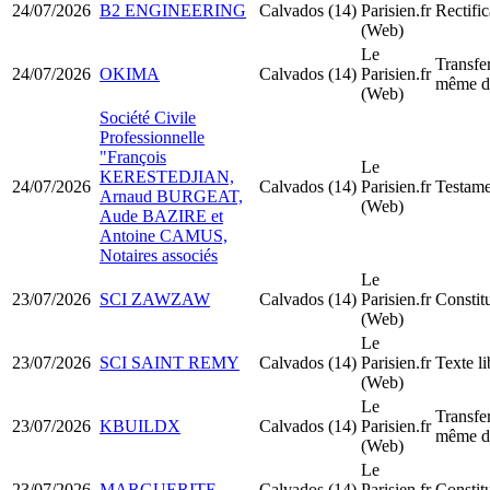
24/07/2026
B2 ENGINEERING
Calvados (14)
Parisien.fr
Rectific
(Web)
Le
Transfer
24/07/2026
OKIMA
Calvados (14)
Parisien.fr
même d
(Web)
Société Civile
Professionnelle
"François
Le
KERESTEDJIAN,
24/07/2026
Calvados (14)
Parisien.fr
Testame
Arnaud BURGEAT,
(Web)
Aude BAZIRE et
Antoine CAMUS,
Notaires associés
Le
23/07/2026
SCI ZAWZAW
Calvados (14)
Parisien.fr
Constit
(Web)
Le
23/07/2026
SCI SAINT REMY
Calvados (14)
Parisien.fr
Texte li
(Web)
Le
Transfer
23/07/2026
KBUILDX
Calvados (14)
Parisien.fr
même d
(Web)
Le
23/07/2026
MARGUERITE
Calvados (14)
Parisien.fr
Consti