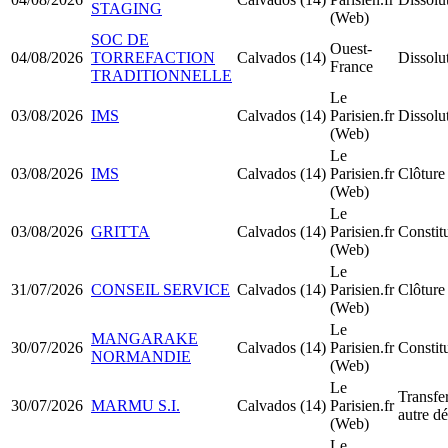
STAGING
(Web)
SOC DE
Ouest-
04/08/2026
TORREFACTION
Calvados (14)
Dissolu
France
TRADITIONNELLE
Le
03/08/2026
IMS
Calvados (14)
Parisien.fr
Dissolu
(Web)
Le
03/08/2026
IMS
Calvados (14)
Parisien.fr
Clôture 
(Web)
Le
03/08/2026
GRITTA
Calvados (14)
Parisien.fr
Constit
(Web)
Le
31/07/2026
CONSEIL SERVICE
Calvados (14)
Parisien.fr
Clôture 
(Web)
Le
MANGARAKE
30/07/2026
Calvados (14)
Parisien.fr
Constit
NORMANDIE
(Web)
Le
Transfer
30/07/2026
MARMU S.I.
Calvados (14)
Parisien.fr
autre d
(Web)
Le