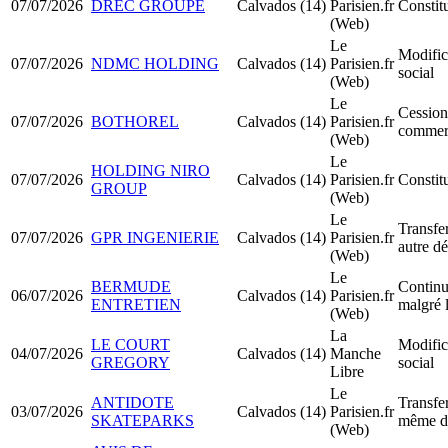
07/07/2026
DREC GROUPE
Calvados (14)
Parisien.fr
Consti
(Web)
Le
Modific
07/07/2026
NDMC HOLDING
Calvados (14)
Parisien.fr
social
(Web)
Le
Cession
07/07/2026
BOTHOREL
Calvados (14)
Parisien.fr
commer
(Web)
Le
HOLDING NIRO
07/07/2026
Calvados (14)
Parisien.fr
Consti
GROUP
(Web)
Le
Transfer
07/07/2026
GPR INGENIERIE
Calvados (14)
Parisien.fr
autre d
(Web)
Le
BERMUDE
Continua
06/07/2026
Calvados (14)
Parisien.fr
ENTRETIEN
malgré l
(Web)
La
LE COURT
Modific
04/07/2026
Calvados (14)
Manche
GREGORY
social
Libre
Le
ANTIDOTE
Transfer
03/07/2026
Calvados (14)
Parisien.fr
SKATEPARKS
même d
(Web)