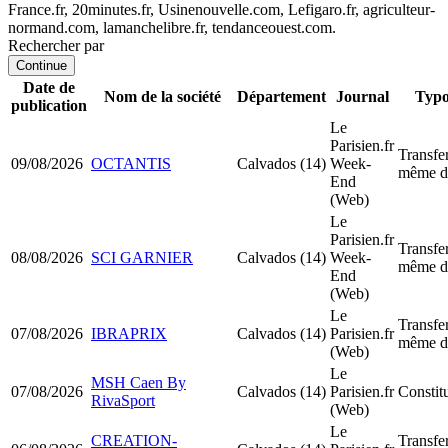
France.fr, 20minutes.fr, Usinenouvelle.com, Lefigaro.fr, agriculteur-
normand.com, lamanchelibre.fr, tendanceouest.com.
Rechercher par
Continue
Date de
Nom de la société
Département
Journal
Typo
publication
Le
Parisien.fr
Transfer
09/08/2026
OCTANTIS
Calvados (14)
Week-
même d
End
(Web)
Le
Parisien.fr
Transfer
08/08/2026
SCI GARNIER
Calvados (14)
Week-
même d
End
(Web)
Le
Transfer
07/08/2026
IBRAPRIX
Calvados (14)
Parisien.fr
même d
(Web)
Le
MSH Caen By
07/08/2026
Calvados (14)
Parisien.fr
Consti
RivaSport
(Web)
Le
CREATION-
Transfer