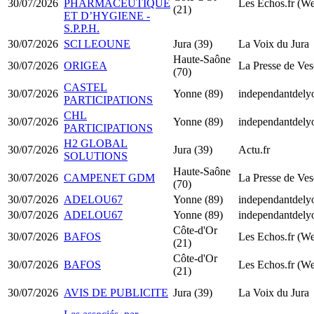
30/07/2026
PHARMACEUTIQUE
Les Echos.fr (W
(21)
ET D’HYGIENE -
S.P.P.H.
30/07/2026
SCI LEOUNE
Jura (39)
La Voix du Jura
Haute-Saône
30/07/2026
ORIGEA
La Presse de Ves
(70)
CASTEL
30/07/2026
Yonne (89)
independantdel
PARTICIPATIONS
CHL
30/07/2026
Yonne (89)
independantdel
PARTICIPATIONS
H2 GLOBAL
30/07/2026
Jura (39)
Actu.fr
SOLUTIONS
Haute-Saône
30/07/2026
CAMPENET GDM
La Presse de Ves
(70)
30/07/2026
ADELOU67
Yonne (89)
independantdel
30/07/2026
ADELOU67
Yonne (89)
independantdel
Côte-d'Or
30/07/2026
BAFOS
Les Echos.fr (W
(21)
Côte-d'Or
30/07/2026
BAFOS
Les Echos.fr (W
(21)
30/07/2026
AVIS DE PUBLICITE
Jura (39)
La Voix du Jura