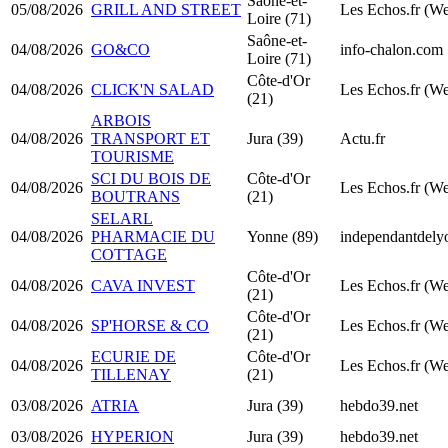
Saône-et-
05/08/2026
GRILL AND STREET
Les Echos.fr (W
Loire (71)
Saône-et-
04/08/2026
GO&CO
info-chalon.com
Loire (71)
Côte-d'Or
04/08/2026
CLICK'N SALAD
Les Echos.fr (W
(21)
ARBOIS
04/08/2026
TRANSPORT ET
Jura (39)
Actu.fr
TOURISME
SCI DU BOIS DE
Côte-d'Or
04/08/2026
Les Echos.fr (W
BOUTRANS
(21)
SELARL
04/08/2026
PHARMACIE DU
Yonne (89)
independantdel
COTTAGE
Côte-d'Or
04/08/2026
CAVA INVEST
Les Echos.fr (W
(21)
Côte-d'Or
04/08/2026
SP'HORSE & CO
Les Echos.fr (W
(21)
ECURIE DE
Côte-d'Or
04/08/2026
Les Echos.fr (W
TILLENAY
(21)
03/08/2026
ATRIA
Jura (39)
hebdo39.net
03/08/2026
HYPERION
Jura (39)
hebdo39.net