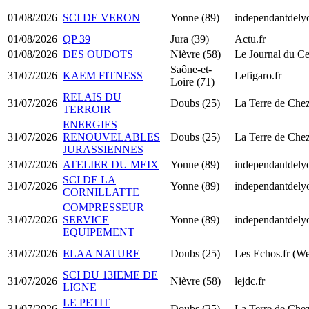
01/08/2026
SCI DE VERON
Yonne (89)
independantdel
01/08/2026
QP 39
Jura (39)
Actu.fr
01/08/2026
DES OUDOTS
Nièvre (58)
Le Journal du Ce
Saône-et-
31/07/2026
KAEM FITNESS
Lefigaro.fr
Loire (71)
RELAIS DU
31/07/2026
Doubs (25)
La Terre de Che
TERROIR
ENERGIES
31/07/2026
RENOUVELABLES
Doubs (25)
La Terre de Che
JURASSIENNES
31/07/2026
ATELIER DU MEIX
Yonne (89)
independantdel
SCI DE LA
31/07/2026
Yonne (89)
independantdel
CORNILLATTE
COMPRESSEUR
31/07/2026
SERVICE
Yonne (89)
independantdel
EQUIPEMENT
31/07/2026
ELAA NATURE
Doubs (25)
Les Echos.fr (W
SCI DU 13IEME DE
31/07/2026
Nièvre (58)
lejdc.fr
LIGNE
LE PETIT
31/07/2026
Doubs (25)
La Terre de Che