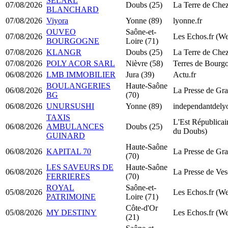
SELARL
07/08/2026
Doubs (25)
La Terre de Che
BLANCHARD
07/08/2026
Viyora
Yonne (89)
lyonne.fr
OUVEO
Saône-et-
07/08/2026
Les Echos.fr (W
BOURGOGNE
Loire (71)
07/08/2026
KLANGR
Doubs (25)
La Terre de Che
07/08/2026
POLY ACOR SARL
Nièvre (58)
Terres de Bourg
06/08/2026
LMB IMMOBILIER
Jura (39)
Actu.fr
BOULANGERIES
Haute-Saône
06/08/2026
La Presse de Gr
BG
(70)
06/08/2026
UNURSUSHI
Yonne (89)
independantdel
TAXIS
L'Est Républicain
06/08/2026
AMBULANCES
Doubs (25)
du Doubs)
GUINARD
Haute-Saône
06/08/2026
KAPITAL 70
La Presse de Gr
(70)
LES SAVEURS DE
Haute-Saône
06/08/2026
La Presse de Ves
FERRIERES
(70)
ROYAL
Saône-et-
05/08/2026
Les Echos.fr (W
PATRIMOINE
Loire (71)
Côte-d'Or
05/08/2026
MY DESTINY
Les Echos.fr (W
(21)