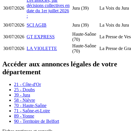
Les associés, par
décisions collectives en
30/07/2026
Jura (39)
La Voix du Jura
date du 1er juillet 2026
:
30/07/2026
SCI AGIB
Jura (39)
La Voix du Jura
Haute-Saône
30/07/2026
GT EXPRESS
La Presse de Ves
(70)
Haute-Saône
30/07/2026
LA VIOLETTE
La Presse de Gr
(70)
Accéder aux annonces légales de votre
département
21 - Côte-d'Or
25 - Doubs
39 - Jura
58 - Nièvre
70 - Haute-Saône
71 - Saône-et-Loire
89 - Yonne
90 - Territoire de Belfort