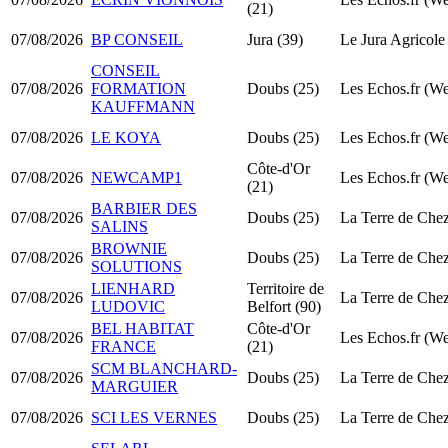
(21)
07/08/2026
BP CONSEIL
Jura (39)
Le Jura Agricole 
CONSEIL
07/08/2026
FORMATION
Doubs (25)
Les Echos.fr (W
KAUFFMANN
07/08/2026
LE KOYA
Doubs (25)
Les Echos.fr (W
Côte-d'Or
07/08/2026
NEWCAMP1
Les Echos.fr (W
(21)
BARBIER DES
07/08/2026
Doubs (25)
La Terre de Che
SALINS
BROWNIE
07/08/2026
Doubs (25)
La Terre de Che
SOLUTIONS
LIENHARD
Territoire de
07/08/2026
La Terre de Che
LUDOVIC
Belfort (90)
BEL HABITAT
Côte-d'Or
07/08/2026
Les Echos.fr (W
FRANCE
(21)
SCM BLANCHARD-
07/08/2026
Doubs (25)
La Terre de Che
MARGUIER
07/08/2026
SCI LES VERNES
Doubs (25)
La Terre de Che