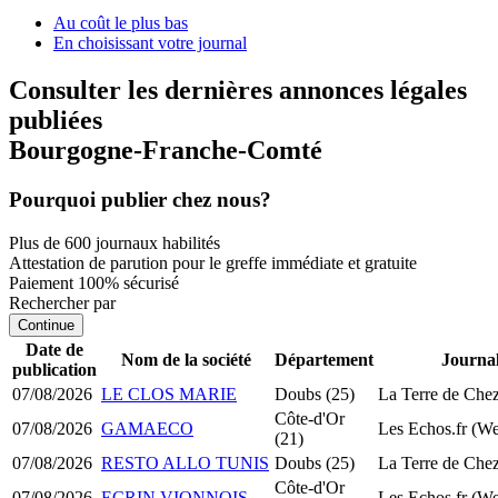
Au coût le plus bas
En choisissant votre journal
Consulter les dernières annonces légales
publiées
Bourgogne-Franche-Comté
Pourquoi publier chez nous?
Plus de 600 journaux habilités
Attestation de parution pour le greffe immédiate et gratuite
Paiement 100% sécurisé
Rechercher par
Continue
Date de
Nom de la société
Département
Journa
publication
07/08/2026
LE CLOS MARIE
Doubs (25)
La Terre de Che
Côte-d'Or
07/08/2026
GAMAECO
Les Echos.fr (W
(21)
07/08/2026
RESTO ALLO TUNIS
Doubs (25)
La Terre de Che
Côte-d'Or
07/08/2026
ECRIN VIONNOIS
Les Echos.fr (W