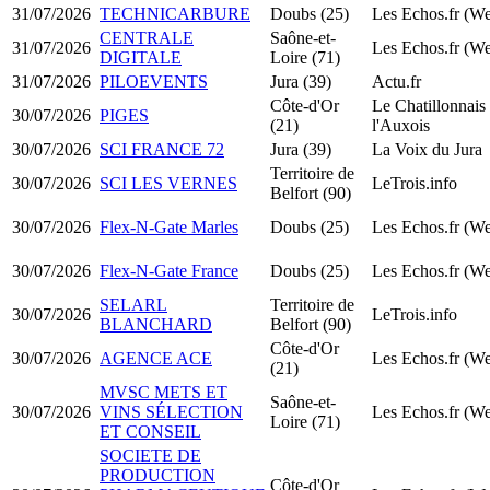
31/07/2026
TECHNICARBURE
Doubs (25)
Les Echos.fr (W
CENTRALE
Saône-et-
31/07/2026
Les Echos.fr (W
DIGITALE
Loire (71)
31/07/2026
PILOEVENTS
Jura (39)
Actu.fr
Côte-d'Or
Le Chatillonnais 
30/07/2026
PIGES
(21)
l'Auxois
30/07/2026
SCI FRANCE 72
Jura (39)
La Voix du Jura
Territoire de
30/07/2026
SCI LES VERNES
LeTrois.info
Belfort (90)
30/07/2026
Flex-N-Gate Marles
Doubs (25)
Les Echos.fr (W
30/07/2026
Flex-N-Gate France
Doubs (25)
Les Echos.fr (W
SELARL
Territoire de
30/07/2026
LeTrois.info
BLANCHARD
Belfort (90)
Côte-d'Or
30/07/2026
AGENCE ACE
Les Echos.fr (W
(21)
MVSC METS ET
Saône-et-
30/07/2026
VINS SÉLECTION
Les Echos.fr (W
Loire (71)
ET CONSEIL
SOCIETE DE
PRODUCTION
Côte-d'Or