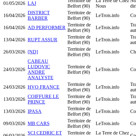
Territoire de
La Terre de Chez
No
01/05/2026
LAJ
Belfort (90)
Nous
di
DISTRICT
Territoire de
16/04/2026
LeTrois.info
Co
BARBER
Belfort (90)
Territoire de
Tra
16/04/2026
AD PERFORMER
LeTrois.info
Belfort (90)
au
Territoire de
Tra
13/04/2026
RUPT ASSUR
LeTrois.info
Belfort (90)
au
Territoire de
26/03/2026
[ND]
LeTrois.info
Ch
Belfort (90)
CABEAU
LUDOVIC
Territoire de
24/03/2026
LeTrois.info
Co
ANDRE
Belfort (90)
ANALYSTE
Territoire de
Tra
24/03/2026
HVO FRANCE
LeTrois.info
Belfort (90)
au
COIFFURE LE
Territoire de
Tra
13/03/2026
LeTrois.info
PRINCE
Belfort (90)
au
Territoire de
13/03/2026
IPASA
LeTrois.info
Co
Belfort (90)
Territoire de
09/03/2026
MB CARS
LeTrois.info
Co
Belfort (90)
SCI CEDRIC ET
Territoire de
La Terre de Chez
06/03/2026
Co