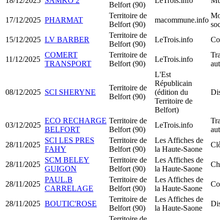
18/12/2025
SAMKO 2
LeTrois.info
Mu
Belfort (90)
Territoire de
Mo
17/12/2025
PHARMAT
macommune.info
Belfort (90)
soc
Territoire de
15/12/2025
LV BARBER
LeTrois.info
Co
Belfort (90)
COMERT
Territoire de
Tra
11/12/2025
LeTrois.info
TRANSPORT
Belfort (90)
au
L'Est
Républicain
Territoire de
08/12/2025
SCI SHERYNE
(édition du
Dis
Belfort (90)
Territoire de
Belfort)
ECO RECHARGE
Territoire de
Tra
03/12/2025
LeTrois.info
BELFORT
Belfort (90)
au
SCI LES PRES
Territoire de
Les Affiches de
28/11/2025
Clô
FAHY
Belfort (90)
la Haute-Saone
SCM BELEY
Territoire de
Les Affiches de
28/11/2025
Ch
GUIGON
Belfort (90)
la Haute-Saone
PAUL.B
Territoire de
Les Affiches de
28/11/2025
Co
CARRELAGE
Belfort (90)
la Haute-Saone
Territoire de
Les Affiches de
28/11/2025
BOUTIC'ROSE
Dis
Belfort (90)
la Haute-Saone
Territoire de