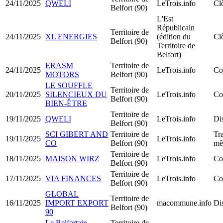
24/11/2025
QWELI
LeTrois.info
Clô
Belfort (90)
L'Est
Républicain
Territoire de
24/11/2025
XL ENERGIES
(édition du
Clô
Belfort (90)
Territoire de
Belfort)
ERASM
Territoire de
24/11/2025
LeTrois.info
Co
MOTORS
Belfort (90)
LE SOUFFLE
Territoire de
20/11/2025
SILENCIEUX DU
LeTrois.info
Co
Belfort (90)
BIEN-ÊTRE
Territoire de
19/11/2025
QWELI
LeTrois.info
Dis
Belfort (90)
SCI GIBERT AND
Territoire de
Tra
19/11/2025
LeTrois.info
CO
Belfort (90)
mê
Territoire de
18/11/2025
MAISON WIRZ
LeTrois.info
Co
Belfort (90)
Territoire de
17/11/2025
VIA FINANCES
LeTrois.info
Co
Belfort (90)
GLOBAL
Territoire de
16/11/2025
IMPORT EXPORT
macommune.info
Dis
Belfort (90)
90
Le Belfortain
Territoire de