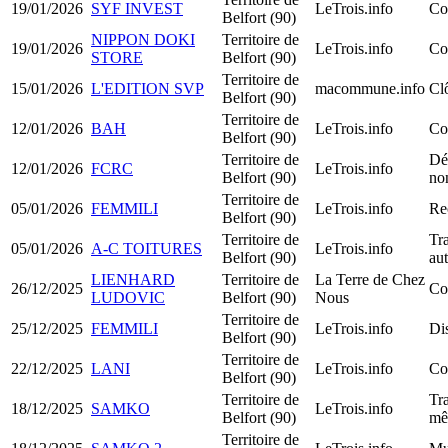
19/01/2026
SYF INVEST
LeTrois.info
Co
Belfort (90)
NIPPON DOKI
Territoire de
19/01/2026
LeTrois.info
Co
STORE
Belfort (90)
Territoire de
15/01/2026
L'EDITION SVP
macommune.info
Clô
Belfort (90)
Territoire de
12/01/2026
BAH
LeTrois.info
Co
Belfort (90)
Territoire de
Dé
12/01/2026
FCRC
LeTrois.info
Belfort (90)
no
Territoire de
05/01/2026
FEMMILI
LeTrois.info
Rec
Belfort (90)
Territoire de
Tra
05/01/2026
A-C TOITURES
LeTrois.info
Belfort (90)
au
LIENHARD
Territoire de
La Terre de Chez
26/12/2025
Co
LUDOVIC
Belfort (90)
Nous
Territoire de
25/12/2025
FEMMILI
LeTrois.info
Dis
Belfort (90)
Territoire de
22/12/2025
LANI
LeTrois.info
Co
Belfort (90)
Territoire de
Tra
18/12/2025
SAMKO
LeTrois.info
Belfort (90)
mê
Territoire de