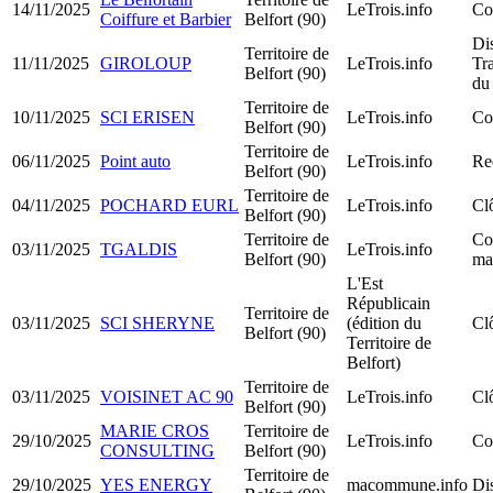
14/11/2025
LeTrois.info
Co
Coiffure et Barbier
Belfort (90)
Di
Territoire de
11/11/2025
GIROLOUP
LeTrois.info
Tr
Belfort (90)
du
Territoire de
10/11/2025
SCI ERISEN
LeTrois.info
Co
Belfort (90)
Territoire de
06/11/2025
Point auto
LeTrois.info
Rec
Belfort (90)
Territoire de
04/11/2025
POCHARD EURL
LeTrois.info
Clô
Belfort (90)
Territoire de
Con
03/11/2025
TGALDIS
LeTrois.info
Belfort (90)
mal
L'Est
Républicain
Territoire de
03/11/2025
SCI SHERYNE
(édition du
Clô
Belfort (90)
Territoire de
Belfort)
Territoire de
03/11/2025
VOISINET AC 90
LeTrois.info
Clô
Belfort (90)
MARIE CROS
Territoire de
29/10/2025
LeTrois.info
Co
CONSULTING
Belfort (90)
Territoire de
29/10/2025
YES ENERGY
macommune.info
Dis