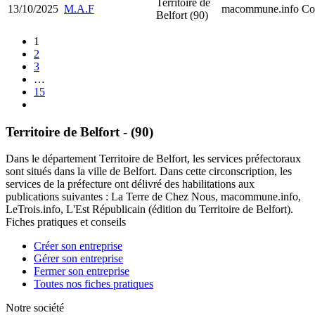
Territoire de
13/10/2025
M.A.F
macommune.info
Co
Belfort (90)
1
2
3
…
15
Territoire de Belfort - (90)
Dans le département Territoire de Belfort, les services préfectoraux
sont situés dans la ville de Belfort. Dans cette circonscription, les
services de la préfecture ont délivré des habilitations aux
publications suivantes : La Terre de Chez Nous, macommune.info,
LeTrois.info, L'Est Républicain (édition du Territoire de Belfort).
Fiches pratiques et conseils
Créer son entreprise
Gérer son entreprise
Fermer son entreprise
Toutes nos fiches pratiques
Notre société