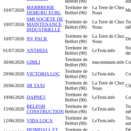
Belfort (90)
au
MARBRERIE
Territoire de
La Terre de Chez
10/07/2026
Mu
DEMURU EURL
Belfort (90)
Nous
SMI SOCIETE DE
Territoire de
La Terre de Chez
Tra
10/07/2026
MAINTENANCE
Belfort (90)
Nous
mê
INDUSTRIELLE
Territoire de
La Terre de Chez
10/07/2026
NV PACK
Dis
Belfort (90)
Nous
Territoire de
No
01/07/2026
ANTHEIA
LeTrois.info
Belfort (90)
di
Territoire de
30/06/2026
GIMLI
macommune.info
Co
Belfort (90)
Territoire de
29/06/2026
VICTORIA LOC
LeTrois.info
Co
Belfort (90)
Territoire de
La Terre de Chez
26/06/2026
SR TAXI
Ch
Belfort (90)
Nous
Territoire de
19/06/2026
DAPHET
LeTrois.info
Co
Belfort (90)
BELFOH
Territoire de
Tra
15/06/2026
LeTrois.info
CONSTRUCTION
Belfort (90)
mê
Territoire de
Tra
12/06/2026
VIDA LOCA
LeTrois.info
Belfort (90)
au
HEIMDALL ET
Territoire de
Dé