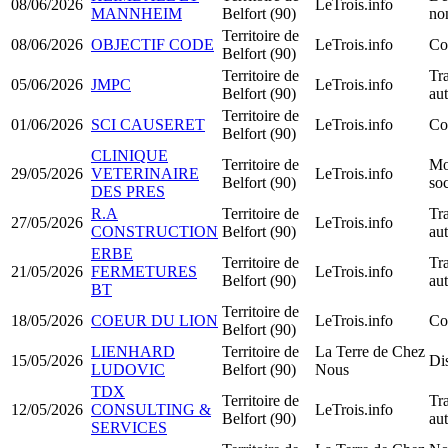
08/06/2026
LeTrois.info
MANNHEIM
Belfort (90)
no
Territoire de
08/06/2026
OBJECTIF CODE
LeTrois.info
Co
Belfort (90)
Territoire de
Tra
05/06/2026
JMPC
LeTrois.info
Belfort (90)
au
Territoire de
01/06/2026
SCI CAUSERET
LeTrois.info
Co
Belfort (90)
CLINIQUE
Territoire de
Mo
29/05/2026
VETERINAIRE
LeTrois.info
Belfort (90)
soc
DES PRES
R.A
Territoire de
Tra
27/05/2026
LeTrois.info
CONSTRUCTION
Belfort (90)
au
ERBE
Territoire de
Tra
21/05/2026
FERMETURES
LeTrois.info
Belfort (90)
au
BT
Territoire de
18/05/2026
COEUR DU LION
LeTrois.info
Co
Belfort (90)
LIENHARD
Territoire de
La Terre de Chez
15/05/2026
Dis
LUDOVIC
Belfort (90)
Nous
TDX
Territoire de
Tra
12/05/2026
CONSULTING &
LeTrois.info
Belfort (90)
au
SERVICES