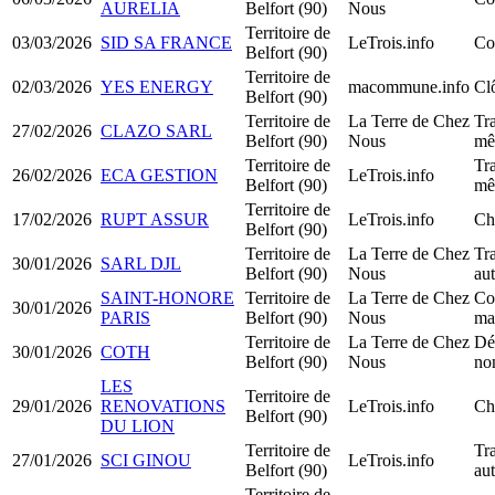
AURELIA
Belfort (90)
Nous
Territoire de
03/03/2026
SID SA FRANCE
LeTrois.info
Co
Belfort (90)
Territoire de
02/03/2026
YES ENERGY
macommune.info
Clô
Belfort (90)
Territoire de
La Terre de Chez
Tra
27/02/2026
CLAZO SARL
Belfort (90)
Nous
mê
Territoire de
Tra
26/02/2026
ECA GESTION
LeTrois.info
Belfort (90)
mê
Territoire de
17/02/2026
RUPT ASSUR
LeTrois.info
Ch
Belfort (90)
Territoire de
La Terre de Chez
Tra
30/01/2026
SARL DJL
Belfort (90)
Nous
au
SAINT-HONORE
Territoire de
La Terre de Chez
Con
30/01/2026
PARIS
Belfort (90)
Nous
mal
Territoire de
La Terre de Chez
Dé
30/01/2026
COTH
Belfort (90)
Nous
no
LES
Territoire de
29/01/2026
RENOVATIONS
LeTrois.info
Ch
Belfort (90)
DU LION
Territoire de
Tra
27/01/2026
SCI GINOU
LeTrois.info
Belfort (90)
au
Territoire de