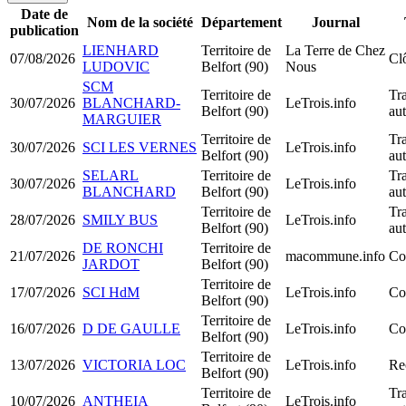
Date de
Nom de la société
Département
Journal
publication
LIENHARD
Territoire de
La Terre de Chez
07/08/2026
Clô
LUDOVIC
Belfort (90)
Nous
SCM
Territoire de
Tra
30/07/2026
BLANCHARD-
LeTrois.info
Belfort (90)
au
MARGUIER
Territoire de
Tra
30/07/2026
SCI LES VERNES
LeTrois.info
Belfort (90)
au
SELARL
Territoire de
Tra
30/07/2026
LeTrois.info
BLANCHARD
Belfort (90)
au
Territoire de
Tra
28/07/2026
SMILY BUS
LeTrois.info
Belfort (90)
au
DE RONCHI
Territoire de
21/07/2026
macommune.info
Co
JARDOT
Belfort (90)
Territoire de
17/07/2026
SCI HdM
LeTrois.info
Co
Belfort (90)
Territoire de
16/07/2026
D DE GAULLE
LeTrois.info
Co
Belfort (90)
Territoire de
13/07/2026
VICTORIA LOC
LeTrois.info
Rec
Belfort (90)
Territoire de
Tra
10/07/2026
ANTHEIA
LeTrois.info