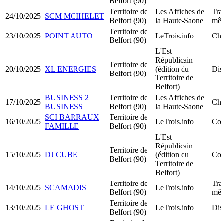
Belfort (90)
Territoire de
Les Affiches de
Tra
24/10/2025
SCM MCIHELET
Belfort (90)
la Haute-Saone
mê
Territoire de
23/10/2025
POINT AUTO
LeTrois.info
Ch
Belfort (90)
L'Est
Républicain
Territoire de
20/10/2025
XL ENERGIES
(édition du
Dis
Belfort (90)
Territoire de
Belfort)
BUSINESS 2
Territoire de
Les Affiches de
17/10/2025
Ch
BUSINESS
Belfort (90)
la Haute-Saone
SCI BARRAUX
Territoire de
16/10/2025
LeTrois.info
Co
FAMILLE
Belfort (90)
L'Est
Républicain
Territoire de
15/10/2025
DJ CUBE
(édition du
Co
Belfort (90)
Territoire de
Belfort)
Territoire de
Tra
14/10/2025
SCAMADIS
LeTrois.info
Belfort (90)
mê
Territoire de
13/10/2025
LE GHOST
LeTrois.info
Dis
Belfort (90)