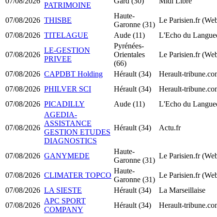
07/08/2026
Gard (30)
Midi Libre
PATRIMOINE
Haute-
07/08/2026
THISBE
Le Parisien.fr (We
Garonne (31)
07/08/2026
TITELAGUE
Aude (11)
L'Echo du Langue
Pyrénées-
LE-GESTION
07/08/2026
Orientales
Le Parisien.fr (We
PRIVEE
(66)
07/08/2026
CAPDBT Holding
Hérault (34)
Herault-tribune.c
07/08/2026
PHILVER SCI
Hérault (34)
Herault-tribune.c
07/08/2026
PICADILLY
Aude (11)
L'Echo du Langue
AGEDIA-
ASSISTANCE
07/08/2026
Hérault (34)
Actu.fr
GESTION ETUDES
DIAGNOSTICS
Haute-
07/08/2026
GANYMEDE
Le Parisien.fr (We
Garonne (31)
Haute-
07/08/2026
CLIMATER TOPCO
Le Parisien.fr (We
Garonne (31)
07/08/2026
LA SIESTE
Hérault (34)
La Marseillaise
APC SPORT
07/08/2026
Hérault (34)
Herault-tribune.c
COMPANY