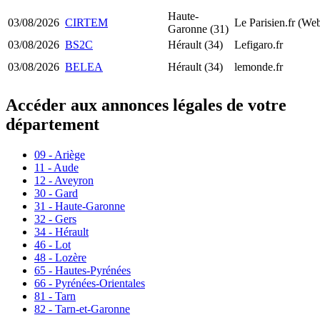
Haute-
03/08/2026
CIRTEM
Le Parisien.fr (We
Garonne (31)
03/08/2026
BS2C
Hérault (34)
Lefigaro.fr
03/08/2026
BELEA
Hérault (34)
lemonde.fr
Accéder aux annonces légales de votre
département
09 - Ariège
11 - Aude
12 - Aveyron
30 - Gard
31 - Haute-Garonne
32 - Gers
34 - Hérault
46 - Lot
48 - Lozère
65 - Hautes-Pyrénées
66 - Pyrénées-Orientales
81 - Tarn
82 - Tarn-et-Garonne