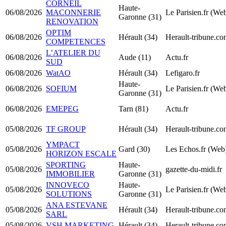
CORNEIL
Haute-
06/08/2026
MACONNERIE
Le Parisien.fr (We
Garonne (31)
RENOVATION
OPTIM
06/08/2026
Hérault (34)
Herault-tribune.c
COMPETENCES
L’ATELIER DU
06/08/2026
Aude (11)
Actu.fr
SUD
06/08/2026
WatAO
Hérault (34)
Lefigaro.fr
Haute-
06/08/2026
SOFIUM
Le Parisien.fr (We
Garonne (31)
06/08/2026
EMEPEG
Tarn (81)
Actu.fr
05/08/2026
TF GROUP
Hérault (34)
Herault-tribune.c
YMPACT
05/08/2026
Gard (30)
Les Echos.fr (Web
HORIZON ESCALE
SPORTING
Haute-
05/08/2026
gazette-du-midi.fr
IMMOBILIER
Garonne (31)
INNOVECO
Haute-
05/08/2026
Le Parisien.fr (We
SOLUTIONS
Garonne (31)
ANA ESTEVANE
05/08/2026
Hérault (34)
Herault-tribune.c
SARL
05/08/2026
VSH MARKETING
Hérault (34)
Herault-tribune.c