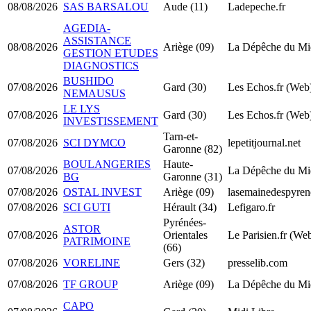
08/08/2026
SAS BARSALOU
Aude (11)
Ladepeche.fr
AGEDIA-
ASSISTANCE
08/08/2026
Ariège (09)
La Dépêche du Mi
GESTION ETUDES
DIAGNOSTICS
BUSHIDO
07/08/2026
Gard (30)
Les Echos.fr (Web
NEMAUSUS
LE LYS
07/08/2026
Gard (30)
Les Echos.fr (Web
INVESTISSEMENT
Tarn-et-
07/08/2026
SCI DYMCO
lepetitjournal.net
Garonne (82)
BOULANGERIES
Haute-
07/08/2026
La Dépêche du Mi
BG
Garonne (31)
07/08/2026
OSTAL INVEST
Ariège (09)
lasemainedespyrene
07/08/2026
SCI GUTI
Hérault (34)
Lefigaro.fr
Pyrénées-
ASTOR
07/08/2026
Orientales
Le Parisien.fr (We
PATRIMOINE
(66)
07/08/2026
VORELINE
Gers (32)
presselib.com
07/08/2026
TF GROUP
Ariège (09)
La Dépêche du Mi
CAPO