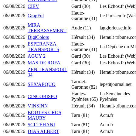
06/08/2026
CIEV
Gard (30)
Les Echos.fr (Web
Haute-
06/08/2026
GrapFul
Le Parisien.fr (We
Garonne (31)
MIRA
06/08/2026
Aude (11)
lagglorieuse.info
TERRASSEMENT
06/08/2026
DigiColors
Hérault (34)
Herault-tribune.c
ESPERANZA
Haute-
06/08/2026
La Dépêche du Mi
TRANSPORTS
Garonne (31)
06/08/2026
AGUY 2
Gard (30)
Les Echos.fr (Web
06/08/2026
MAS DE ROFA
Gard (30)
Les Echos.fr (Web
ZEN TRANSPORT
06/08/2026
Hérault (34)
Herault-tribune.c
34
Tarn-et-
06/08/2026
SEX'AEQUO
lepetitjournal.net
Garonne (82)
Hautes-
La Semaine des
06/08/2026
CINCOBISPO
Pyrénées (65)
Pyrénées
06/08/2026
VINSINN
Hérault (34)
Herault-tribune.c
BOUTES CROS
06/08/2026
Tarn (81)
Actu.fr
MAURY
06/08/2026
SCI TEHANI
Tarn (81)
Actu.fr
06/08/2026
DIAS ALBERT
Tarn (81)
Actu.fr