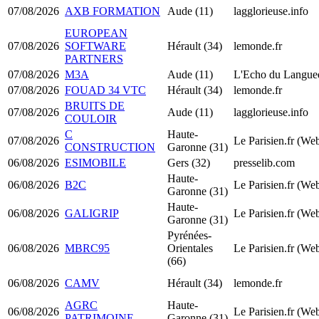
07/08/2026
AXB FORMATION
Aude (11)
lagglorieuse.info
EUROPEAN
07/08/2026
SOFTWARE
Hérault (34)
lemonde.fr
PARTNERS
07/08/2026
M3A
Aude (11)
L'Echo du Langue
07/08/2026
FOUAD 34 VTC
Hérault (34)
lemonde.fr
BRUITS DE
07/08/2026
Aude (11)
lagglorieuse.info
COULOIR
C
Haute-
07/08/2026
Le Parisien.fr (We
CONSTRUCTION
Garonne (31)
06/08/2026
ESIMOBILE
Gers (32)
presselib.com
Haute-
06/08/2026
B2C
Le Parisien.fr (We
Garonne (31)
Haute-
06/08/2026
GALIGRIP
Le Parisien.fr (We
Garonne (31)
Pyrénées-
06/08/2026
MBRC95
Orientales
Le Parisien.fr (We
(66)
06/08/2026
CAMV
Hérault (34)
lemonde.fr
AGRC
Haute-
06/08/2026
Le Parisien.fr (We
PATRIMOINE
Garonne (31)