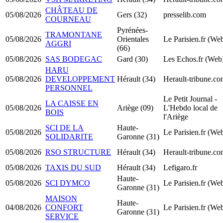
CHÂTEAU DE
05/08/2026
Gers (32)
presselib.com
COURNEAU
Pyrénées-
TRAMONTANE
05/08/2026
Orientales
Le Parisien.fr (We
AGGRI
(66)
05/08/2026
SAS BODEGAC
Gard (30)
Les Echos.fr (Web
HARU
05/08/2026
DEVELOPPEMENT
Hérault (34)
Herault-tribune.c
PERSONNEL
Le Petit Journal -
LA CAISSE EN
05/08/2026
Ariège (09)
L'Hebdo local de
BOIS
l'Ariège
SCI DE LA
Haute-
05/08/2026
Le Parisien.fr (We
SOLIDARITE
Garonne (31)
05/08/2026
RSO STRUCTURE
Hérault (34)
Herault-tribune.c
05/08/2026
TAXIS DU SUD
Hérault (34)
Lefigaro.fr
Haute-
05/08/2026
SCI DYMCO
Le Parisien.fr (We
Garonne (31)
MAISON
Haute-
04/08/2026
CONFORT
Le Parisien.fr (We
Garonne (31)
SERVICE