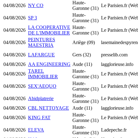
Haute-
04/08/2026
NY CO
Le Parisien.fr (We
Garonne (31)
Haute-
04/08/2026
SP 3
Le Parisien.fr (We
Garonne (31)
LA COOPERATIVE
Haute-
04/08/2026
Le Parisien.fr (We
DE L'IMMOBILIER
Garonne (31)
PEINTURES
04/08/2026
Ariège (09)
lasemainedespyrene
MAESTRIA
04/08/2026
LAFARGUE
Gers (32)
presselib.com
04/08/2026
AA ENGINEERING
Aude (11)
lagglorieuse.info
TAREL
Haute-
04/08/2026
Le Parisien.fr (We
IMMOBILIER
Garonne (31)
Haute-
04/08/2026
SEX'AEQUO
Le Parisien.fr (We
Garonne (31)
Haute-
04/08/2026
Abidplatrerie
Le Parisien.fr (We
Garonne (31)
04/08/2026
CBL NETTOYAGE
Aude (11)
lagglorieuse.info
Haute-
04/08/2026
KING FAT
Le Parisien.fr (We
Garonne (31)
Haute-
04/08/2026
ELEVA
Ladepeche.fr
Garonne (31)