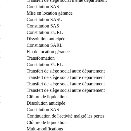
Transfert de siège social même département
r
Constitution SAS
Mise en location gérance
r
Constitution SASU
r
Constitution SAS
Constitution EURL
r
Dissolution anticipée
Constitution SARL
r
Fin de location gérance
r
Transformation
Constitution EURL
Transfert de siège social autre département
r
Transfert de siège social autre département
Transfert de siège social autre département
Transfert de siège social autre département
r
Clôture de liquidation
r
Dissolution anticipée
Constitution SAS
Continuation de l'activité malgré les pertes
r
Clôture de liquidation
Multi-modifications