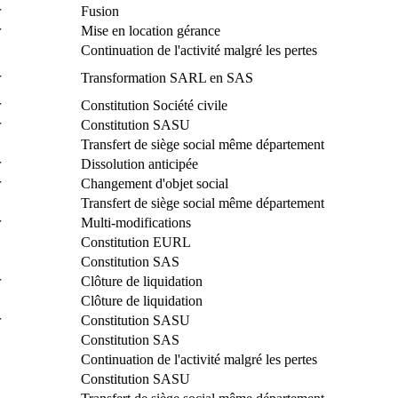
r
Fusion
r
Mise en location gérance
Continuation de l'activité malgré les pertes
r
Transformation SARL en SAS
r
Constitution Société civile
r
Constitution SASU
Transfert de siège social même département
r
Dissolution anticipée
r
Changement d'objet social
Transfert de siège social même département
r
Multi-modifications
Constitution EURL
Constitution SAS
r
Clôture de liquidation
Clôture de liquidation
r
Constitution SASU
Constitution SAS
Continuation de l'activité malgré les pertes
Constitution SASU