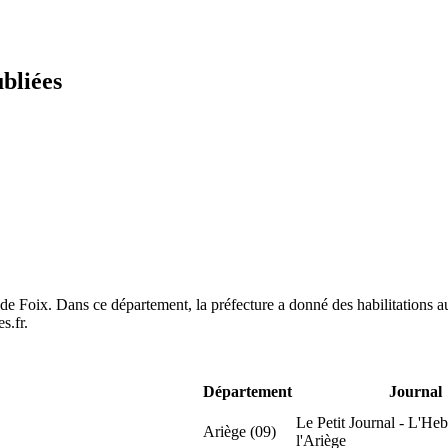
ubliées
de Foix. Dans ce département, la préfecture a donné des habilitations a
s.fr.
Département
Journal
Le Petit Journal - L'Heb
Ariège (09)
l'Ariège