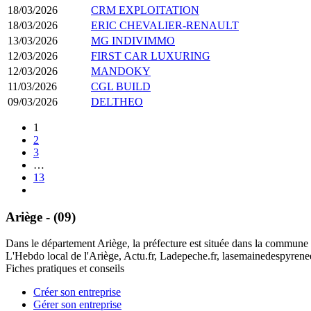
18/03/2026
CRM EXPLOITATION
18/03/2026
ERIC CHEVALIER-RENAULT
13/03/2026
MG INDIVIMMO
12/03/2026
FIRST CAR LUXURING
12/03/2026
MANDOKY
11/03/2026
CGL BUILD
09/03/2026
DELTHEO
1
2
3
…
13
Ariège - (09)
Dans le département Ariège, la préfecture est située dans la commune 
L'Hebdo local de l'Ariège, Actu.fr, Ladepeche.fr, lasemainedespyrenee
Fiches pratiques et conseils
Créer son entreprise
Gérer son entreprise