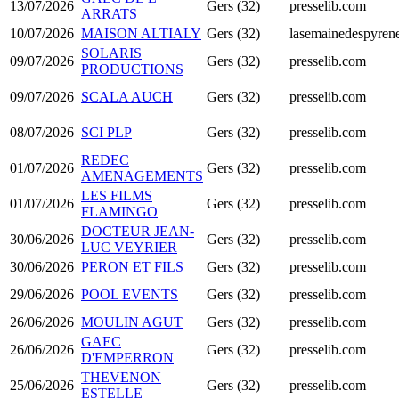
13/07/2026
Gers (32)
presselib.com
ARRATS
10/07/2026
MAISON ALTIALY
Gers (32)
lasemainedespyrene
SOLARIS
09/07/2026
Gers (32)
presselib.com
PRODUCTIONS
09/07/2026
SCALA AUCH
Gers (32)
presselib.com
08/07/2026
SCI PLP
Gers (32)
presselib.com
REDEC
01/07/2026
Gers (32)
presselib.com
AMENAGEMENTS
LES FILMS
01/07/2026
Gers (32)
presselib.com
FLAMINGO
DOCTEUR JEAN-
30/06/2026
Gers (32)
presselib.com
LUC VEYRIER
30/06/2026
PERON ET FILS
Gers (32)
presselib.com
29/06/2026
POOL EVENTS
Gers (32)
presselib.com
26/06/2026
MOULIN AGUT
Gers (32)
presselib.com
GAEC
26/06/2026
Gers (32)
presselib.com
D'EMPERRON
THEVENON
25/06/2026
Gers (32)
presselib.com
ESTELLE