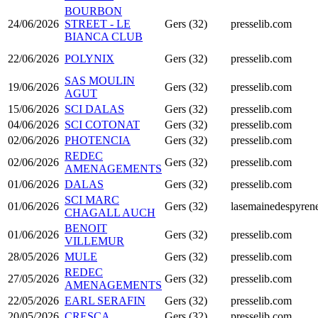
BOURBON
24/06/2026
STREET - LE
Gers (32)
presselib.com
BIANCA CLUB
22/06/2026
POLYNIX
Gers (32)
presselib.com
SAS MOULIN
19/06/2026
Gers (32)
presselib.com
AGUT
15/06/2026
SCI DALAS
Gers (32)
presselib.com
04/06/2026
SCI COTONAT
Gers (32)
presselib.com
02/06/2026
PHOTENCIA
Gers (32)
presselib.com
REDEC
02/06/2026
Gers (32)
presselib.com
AMENAGEMENTS
01/06/2026
DALAS
Gers (32)
presselib.com
SCI MARC
01/06/2026
Gers (32)
lasemainedespyrene
CHAGALL AUCH
BENOIT
01/06/2026
Gers (32)
presselib.com
VILLEMUR
28/05/2026
MULE
Gers (32)
presselib.com
REDEC
27/05/2026
Gers (32)
presselib.com
AMENAGEMENTS
22/05/2026
EARL SERAFIN
Gers (32)
presselib.com
20/05/2026
CRESCA
Gers (32)
presselib.com