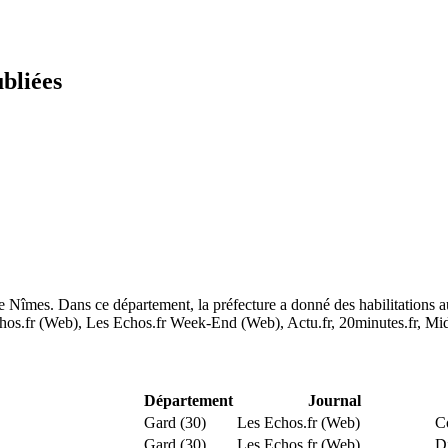
ubliées
e Nîmes. Dans ce département, la préfecture a donné des habilitations
s.fr (Web), Les Echos.fr Week-End (Web), Actu.fr, 20minutes.fr, Midili
Département
Journal
Gard (30)
Les Echos.fr (Web)
C
Gard (30)
Les Echos.fr (Web)
Di