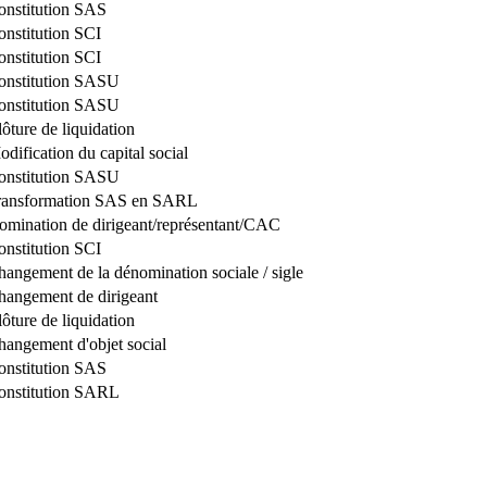
onstitution SAS
onstitution SCI
onstitution SCI
onstitution SASU
onstitution SASU
ôture de liquidation
dification du capital social
onstitution SASU
ransformation SAS en SARL
omination de dirigeant/représentant/CAC
onstitution SCI
angement de la dénomination sociale / sigle
hangement de dirigeant
ôture de liquidation
hangement d'objet social
onstitution SAS
onstitution SARL