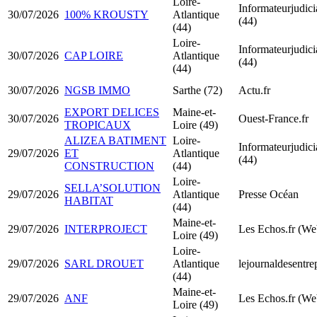
Loire-
Informateurjudicia
30/07/2026
100% KROUSTY
Atlantique
(44)
(44)
Loire-
Informateurjudicia
30/07/2026
CAP LOIRE
Atlantique
(44)
(44)
30/07/2026
NGSB IMMO
Sarthe (72)
Actu.fr
EXPORT DELICES
Maine-et-
30/07/2026
Ouest-France.fr
TROPICAUX
Loire (49)
ALIZEA BATIMENT
Loire-
Informateurjudicia
29/07/2026
ET
Atlantique
(44)
CONSTRUCTION
(44)
Loire-
SELLA’SOLUTION
29/07/2026
Atlantique
Presse Océan
HABITAT
(44)
Maine-et-
29/07/2026
INTERPROJECT
Les Echos.fr (We
Loire (49)
Loire-
29/07/2026
SARL DROUET
Atlantique
lejournaldesentre
(44)
Maine-et-
29/07/2026
ANF
Les Echos.fr (We
Loire (49)