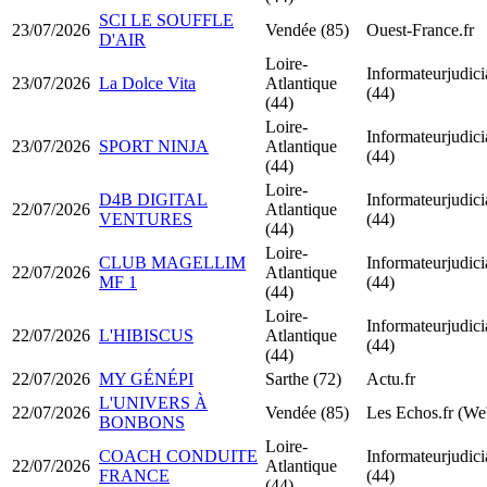
SCI LE SOUFFLE
23/07/2026
Vendée (85)
Ouest-France.fr
D'AIR
Loire-
Informateurjudicia
23/07/2026
La Dolce Vita
Atlantique
(44)
(44)
Loire-
Informateurjudicia
23/07/2026
SPORT NINJA
Atlantique
(44)
(44)
Loire-
D4B DIGITAL
Informateurjudicia
22/07/2026
Atlantique
VENTURES
(44)
(44)
Loire-
CLUB MAGELLIM
Informateurjudicia
22/07/2026
Atlantique
MF 1
(44)
(44)
Loire-
Informateurjudicia
22/07/2026
L'HIBISCUS
Atlantique
(44)
(44)
22/07/2026
MY GÉNÉPI
Sarthe (72)
Actu.fr
L'UNIVERS À
22/07/2026
Vendée (85)
Les Echos.fr (We
BONBONS
Loire-
COACH CONDUITE
Informateurjudicia
22/07/2026
Atlantique
FRANCE
(44)
(44)