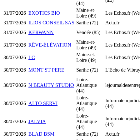
(44)
(44)
Maine-et-
31/07/2026
EXOTICS BIO
Les Echos.fr (We
Loire (49)
31/07/2026
ILIOS CONSEIL SAS
Sarthe (72)
Actu.fr
31/07/2026
KERWANN
Vendée (85)
Les Echos.fr (We
Maine-et-
31/07/2026
RÊVE-ÉLÉVATION
Les Echos.fr (We
Loire (49)
Maine-et-
30/07/2026
LC
Les Echos.fr (We
Loire (49)
30/07/2026
MONT ST PERE
Sarthe (72)
L'Echo de Vibra
Loire-
30/07/2026
N BEAUTY STUDIO
Atlantique
lejournaldesentre
(44)
Loire-
Informateurjudicia
30/07/2026
ALTO SERVI
Atlantique
(44)
(44)
Loire-
Informateurjudicia
30/07/2026
JALVIA
Atlantique
(44)
(44)
30/07/2026
BLAD BSM
Sarthe (72)
Actu.fr