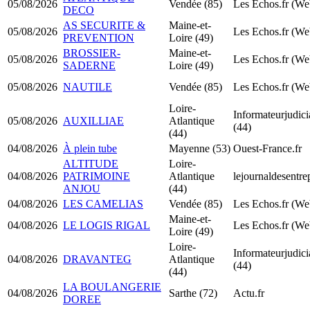
05/08/2026
Vendée (85)
Les Echos.fr (We
DECO
AS SECURITE &
Maine-et-
05/08/2026
Les Echos.fr (We
PREVENTION
Loire (49)
BROSSIER-
Maine-et-
05/08/2026
Les Echos.fr (We
SADERNE
Loire (49)
05/08/2026
NAUTILE
Vendée (85)
Les Echos.fr (We
Loire-
Informateurjudicia
05/08/2026
AUXILLIAE
Atlantique
(44)
(44)
04/08/2026
À plein tube
Mayenne (53)
Ouest-France.fr
ALTITUDE
Loire-
04/08/2026
PATRIMOINE
Atlantique
lejournaldesentre
ANJOU
(44)
04/08/2026
LES CAMELIAS
Vendée (85)
Les Echos.fr (We
Maine-et-
04/08/2026
LE LOGIS RIGAL
Les Echos.fr (We
Loire (49)
Loire-
Informateurjudicia
04/08/2026
DRAVANTEG
Atlantique
(44)
(44)
LA BOULANGERIE
04/08/2026
Sarthe (72)
Actu.fr
DOREE