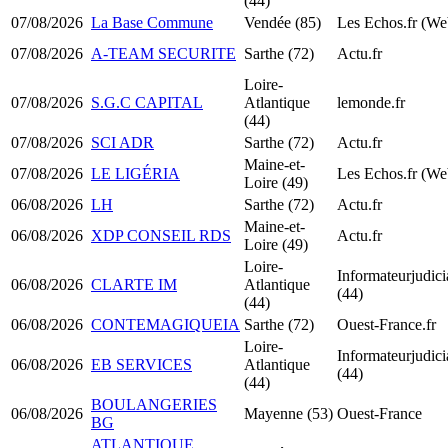
(44)
07/08/2026
La Base Commune
Vendée (85)
Les Echos.fr (We
07/08/2026
A-TEAM SECURITE
Sarthe (72)
Actu.fr
Loire-
07/08/2026
S.G.C CAPITAL
Atlantique
lemonde.fr
(44)
07/08/2026
SCI ADR
Sarthe (72)
Actu.fr
Maine-et-
07/08/2026
LE LIGÉRIA
Les Echos.fr (We
Loire (49)
06/08/2026
LH
Sarthe (72)
Actu.fr
Maine-et-
06/08/2026
XDP CONSEIL RDS
Actu.fr
Loire (49)
Loire-
Informateurjudicia
06/08/2026
CLARTE IM
Atlantique
(44)
(44)
06/08/2026
CONTEMAGIQUEIA
Sarthe (72)
Ouest-France.fr
Loire-
Informateurjudicia
06/08/2026
EB SERVICES
Atlantique
(44)
(44)
BOULANGERIES
06/08/2026
Mayenne (53)
Ouest-France
BG
ATLANTIQUE