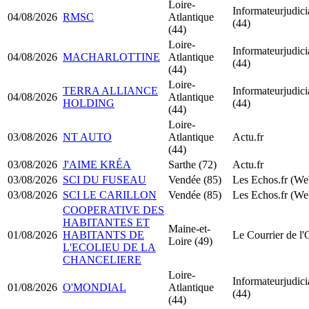
Loire-
Informateurjudicia
04/08/2026
RMSC
Atlantique
(44)
(44)
Loire-
Informateurjudicia
04/08/2026
MACHARLOTTINE
Atlantique
(44)
(44)
Loire-
TERRA ALLIANCE
Informateurjudicia
04/08/2026
Atlantique
HOLDING
(44)
(44)
Loire-
03/08/2026
NT AUTO
Atlantique
Actu.fr
(44)
03/08/2026
J'AIME KRÉA
Sarthe (72)
Actu.fr
03/08/2026
SCI DU FUSEAU
Vendée (85)
Les Echos.fr (We
03/08/2026
SCI LE CARILLON
Vendée (85)
Les Echos.fr (We
COOPERATIVE DES
HABITANTES ET
Maine-et-
01/08/2026
HABITANTS DE
Le Courrier de l'
Loire (49)
L'ECOLIEU DE LA
CHANCELIERE
Loire-
Informateurjudicia
01/08/2026
O'MONDIAL
Atlantique
(44)
(44)