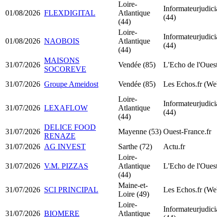
Loire-
Informateurjudicia
01/08/2026
FLEXDIGITAL
Atlantique
(44)
(44)
Loire-
Informateurjudicia
01/08/2026
NAOBOIS
Atlantique
(44)
(44)
MAISONS
31/07/2026
Vendée (85)
L'Echo de l'Oues
SOCOREVE
31/07/2026
Groupe Ameidost
Vendée (85)
Les Echos.fr (We
Loire-
Informateurjudicia
31/07/2026
LEXAFLOW
Atlantique
(44)
(44)
DELICE FOOD
31/07/2026
Mayenne (53)
Ouest-France.fr
RENAZE
31/07/2026
AG INVEST
Sarthe (72)
Actu.fr
Loire-
31/07/2026
V.M. PIZZAS
Atlantique
L'Echo de l'Oues
(44)
Maine-et-
31/07/2026
SCI PRINCIPAL
Les Echos.fr (We
Loire (49)
Loire-
Informateurjudicia
31/07/2026
BIOMERE
Atlantique