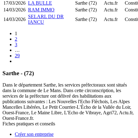
17/03/2026
LA BULLE
Sarthe (72)
Actu.fr
Consti
14/03/2026
RAM IMMO
Sarthe (72)
Actu.fr
Consti
SELARL DU DR
14/03/2026
Sarthe (72)
Actu.fr
Const
IANCU
1
2
3
…
29
Sarthe - (72)
Dans le département Sarthe, les services préfectoraux sont situés
dans la commune de Le Mans. Dans cette circonscription, les
services de la préfecture ont délivré des habilitations aux
publications suivantes : Les Nouvelles l'Echo Flèchois, Les Alpes
Mancelles Libérées, Le Petit Courrier-L'Écho de la Vallée du Loir,
Ouest-France, Le Maine Libre, L'Echo de Vibraye, Agri72, Actu.fr,
Ouest-France.fr.
Fiches pratiques et conseils
Créer son entreprise