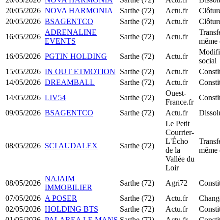
20/05/2026
NOVA HARMONIA
Sarthe (72)
Actu.fr
Clôtur
20/05/2026
BSAGENTCO
Sarthe (72)
Actu.fr
Clôtur
ADRENALINE
Transfe
16/05/2026
Sarthe (72)
Actu.fr
EVENTS
même 
Modifi
16/05/2026
PGTIN HOLDING
Sarthe (72)
Actu.fr
social
15/05/2026
IN OUT ETMOTION
Sarthe (72)
Actu.fr
Const
14/05/2026
DREAMBALL
Sarthe (72)
Actu.fr
Const
Ouest-
14/05/2026
LIV54
Sarthe (72)
Const
France.fr
09/05/2026
BSAGENTCO
Sarthe (72)
Actu.fr
Dissol
Le Petit
Courrier-
L'Écho
Transfe
08/05/2026
SCI AUDALEX
Sarthe (72)
de la
même 
Vallée du
Loir
NAJAIM
08/05/2026
Sarthe (72)
Agri72
Const
IMMOBILIER
07/05/2026
A POSER
Sarthe (72)
Actu.fr
Change
02/05/2026
HOLDING BTS
Sarthe (72)
Actu.fr
Const
01/05/2026
PALAREA LE MANS
Sarthe (72)
Actu.fr
Consti