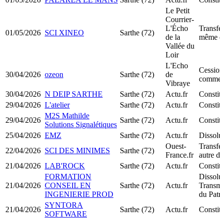
Le Petit
Courrier-
L'Écho
Transfe
01/05/2026
SCI XINEO
Sarthe (72)
de la
même 
Vallée du
Loir
L'Echo
Cessio
30/04/2026
ozeon
Sarthe (72)
de
comme
Vibraye
30/04/2026
N DEIP SARTHE
Sarthe (72)
Actu.fr
Consti
29/04/2026
L'atelier
Sarthe (72)
Actu.fr
Consti
M2S Mathilde
29/04/2026
Sarthe (72)
Actu.fr
Const
Solutions Signalétiques
25/04/2026
EMZ
Sarthe (72)
Actu.fr
Dissol
Ouest-
Transfe
22/04/2026
SCI DES MINIMES
Sarthe (72)
France.fr
autre 
21/04/2026
LAB'ROCK
Sarthe (72)
Actu.fr
Const
FORMATION
Dissol
21/04/2026
CONSEIL EN
Sarthe (72)
Actu.fr
Transm
INGENIERIE PROD
du Pat
SYNTORA
21/04/2026
Sarthe (72)
Actu.fr
Const
SOFTWARE