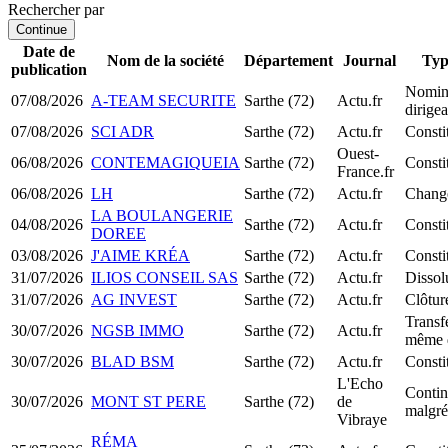
Rechercher par
Continue
Date de
Nom de la société
Département
Journal
Typ
publication
Nomin
07/08/2026
A-TEAM SECURITE
Sarthe (72)
Actu.fr
dirige
07/08/2026
SCI ADR
Sarthe (72)
Actu.fr
Consti
Ouest-
06/08/2026
CONTEMAGIQUEIA
Sarthe (72)
Const
France.fr
06/08/2026
LH
Sarthe (72)
Actu.fr
Change
LA BOULANGERIE
04/08/2026
Sarthe (72)
Actu.fr
Const
DOREE
03/08/2026
J'AIME KRÉA
Sarthe (72)
Actu.fr
Const
31/07/2026
ILIOS CONSEIL SAS
Sarthe (72)
Actu.fr
Dissol
31/07/2026
AG INVEST
Sarthe (72)
Actu.fr
Clôtur
Transfe
30/07/2026
NGSB IMMO
Sarthe (72)
Actu.fr
même 
30/07/2026
BLAD BSM
Sarthe (72)
Actu.fr
Consti
L'Echo
Continu
30/07/2026
MONT ST PERE
Sarthe (72)
de
malgré
Vibraye
RÉMA