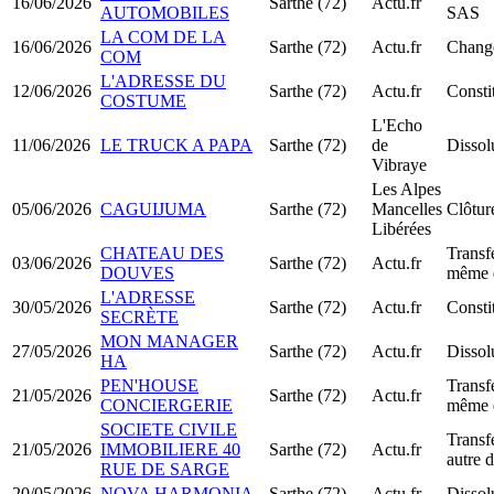
16/06/2026
Sarthe (72)
Actu.fr
AUTOMOBILES
SAS
LA COM DE LA
16/06/2026
Sarthe (72)
Actu.fr
Change
COM
L'ADRESSE DU
12/06/2026
Sarthe (72)
Actu.fr
Consti
COSTUME
L'Echo
11/06/2026
LE TRUCK A PAPA
Sarthe (72)
de
Dissol
Vibraye
Les Alpes
05/06/2026
CAGUIJUMA
Sarthe (72)
Mancelles
Clôtur
Libérées
CHATEAU DES
Transfe
03/06/2026
Sarthe (72)
Actu.fr
DOUVES
même 
L'ADRESSE
30/05/2026
Sarthe (72)
Actu.fr
Consti
SECRÈTE
MON MANAGER
27/05/2026
Sarthe (72)
Actu.fr
Dissol
HA
PEN'HOUSE
Transfe
21/05/2026
Sarthe (72)
Actu.fr
CONCIERGERIE
même 
SOCIETE CIVILE
Transfe
21/05/2026
IMMOBILIERE 40
Sarthe (72)
Actu.fr
autre 
RUE DE SARGE
20/05/2026
NOVA HARMONIA
Sarthe (72)
Actu.fr
Dissol