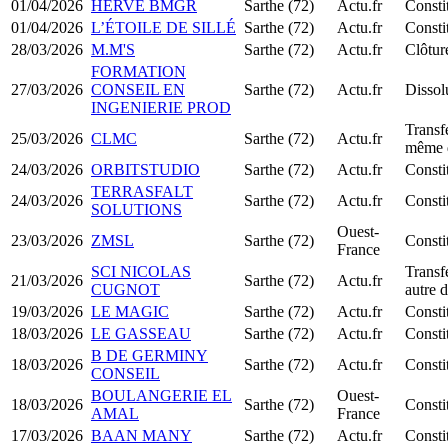
01/04/2026
HERVE BMGR
Sarthe (72)
Actu.fr
Const
01/04/2026
L’ÉTOILE DE SILLÉ
Sarthe (72)
Actu.fr
Consti
28/03/2026
M.M'S
Sarthe (72)
Actu.fr
Clôtur
FORMATION
27/03/2026
CONSEIL EN
Sarthe (72)
Actu.fr
Dissol
INGENIERIE PROD
Transfe
25/03/2026
CLMC
Sarthe (72)
Actu.fr
même 
24/03/2026
ORBITSTUDIO
Sarthe (72)
Actu.fr
Const
TERRASFALT
24/03/2026
Sarthe (72)
Actu.fr
Consti
SOLUTIONS
Ouest-
23/03/2026
ZMSL
Sarthe (72)
Consti
France
SCI NICOLAS
Transfe
21/03/2026
Sarthe (72)
Actu.fr
CUGNOT
autre 
19/03/2026
LE MAGIC
Sarthe (72)
Actu.fr
Const
18/03/2026
LE GASSEAU
Sarthe (72)
Actu.fr
Const
B DE GERMINY
18/03/2026
Sarthe (72)
Actu.fr
Const
CONSEIL
BOULANGERIE EL
Ouest-
18/03/2026
Sarthe (72)
Const
AMAL
France
17/03/2026
BAAN MANY
Sarthe (72)
Actu.fr
Const