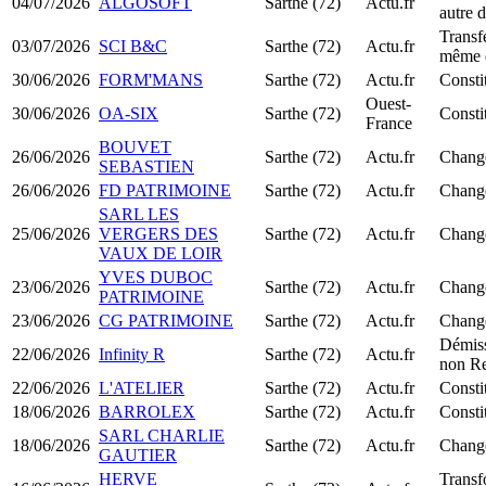
04/07/2026
ALGOSOFT
Sarthe (72)
Actu.fr
autre 
Transfe
03/07/2026
SCI B&C
Sarthe (72)
Actu.fr
même 
30/06/2026
FORM'MANS
Sarthe (72)
Actu.fr
Const
Ouest-
30/06/2026
OA-SIX
Sarthe (72)
Consti
France
BOUVET
26/06/2026
Sarthe (72)
Actu.fr
Change
SEBASTIEN
26/06/2026
FD PATRIMOINE
Sarthe (72)
Actu.fr
Change
SARL LES
25/06/2026
VERGERS DES
Sarthe (72)
Actu.fr
Change
VAUX DE LOIR
YVES DUBOC
23/06/2026
Sarthe (72)
Actu.fr
Change
PATRIMOINE
23/06/2026
CG PATRIMOINE
Sarthe (72)
Actu.fr
Change
Démiss
22/06/2026
Infinity R
Sarthe (72)
Actu.fr
non R
22/06/2026
L'ATELIER
Sarthe (72)
Actu.fr
Consti
18/06/2026
BARROLEX
Sarthe (72)
Actu.fr
Const
SARL CHARLIE
18/06/2026
Sarthe (72)
Actu.fr
Change
GAUTIER
HERVE
Trans