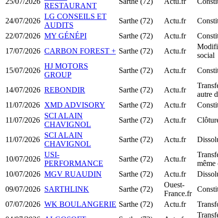
25/07/2026
Sarthe (72)
Actu.fr
Const
RESTAURANT
LG CONSEILS ET
24/07/2026
Sarthe (72)
Actu.fr
Consti
AUDITS
22/07/2026
MY GÉNÉPI
Sarthe (72)
Actu.fr
Const
Modifi
17/07/2026
CARBON FOREST +
Sarthe (72)
Actu.fr
social
HJ MOTORS
15/07/2026
Sarthe (72)
Actu.fr
Consti
GROUP
Transfe
14/07/2026
REBONDIR
Sarthe (72)
Actu.fr
autre 
11/07/2026
XMD ADVISORY
Sarthe (72)
Actu.fr
Const
SCI ALAIN
11/07/2026
Sarthe (72)
Actu.fr
Clôtur
CHAVIGNOL
SCI ALAIN
11/07/2026
Sarthe (72)
Actu.fr
Dissol
CHAVIGNOL
USI-
Transfe
10/07/2026
Sarthe (72)
Actu.fr
PERFORMANCE
même 
10/07/2026
MGV RUAUDIN
Sarthe (72)
Actu.fr
Dissol
Ouest-
09/07/2026
SARTHLINK
Sarthe (72)
Const
France.fr
07/07/2026
WK BOULANGERIE
Sarthe (72)
Actu.fr
Transf
Transfe