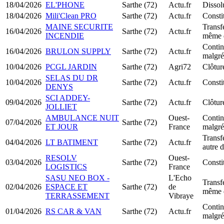
18/04/2026
EL'PHONE
Sarthe (72)
Actu.fr
Dissol
18/04/2026
Mili'Clean PRO
Sarthe (72)
Actu.fr
Const
MAINE SECURITE
Transfe
16/04/2026
Sarthe (72)
Actu.fr
INCENDIE
même 
Continu
16/04/2026
BRULON SUPPLY
Sarthe (72)
Actu.fr
malgré
10/04/2026
PCGL JARDIN
Sarthe (72)
Agri72
Clôtur
SELAS DU DR
10/04/2026
Sarthe (72)
Actu.fr
Const
DENYS
SCI ADDEY-
09/04/2026
Sarthe (72)
Actu.fr
Clôtur
JOLLIET
AMBULANCE NUIT
Ouest-
Continu
07/04/2026
Sarthe (72)
ET JOUR
France
malgré
Transfe
04/04/2026
LT BATIMENT
Sarthe (72)
Actu.fr
autre 
RESOLV
Ouest-
03/04/2026
Sarthe (72)
Const
LOGISTICS
France
SASU NEO BOX -
L'Echo
Transfe
02/04/2026
ESPACE ET
Sarthe (72)
de
même 
TERRASSEMENT
Vibraye
Continu
01/04/2026
RS CAR & VAN
Sarthe (72)
Actu.fr
malgré