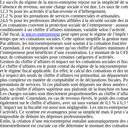
Le succès du régime de la micro-entreprise repose sur
la simplicité de s
l’absence de revenus, aucune charge sociale n’est due. Les taux de cotisa
12,3 % pour les activités d’achat-revente et d’hébergement,
21,2 % pour les prestations de services commerciales et artisanales,
24,6 % pour les professions libérales affiliées à la sécurité sociale de
Ces cotisations couvrent la protection
sociale de l’entrepreneur :
assuran
conditionnée à un chiffre d’affaires minimum, variable selon l’activité.
Côté fiscal,
le micro-entrepreneur
peut opter pour le régime de l’impôt 
temps que ses cotisations sociales. Cette option simplifie
la gestion
mais
Par ailleurs, les microentrepreneurs sont soumis à
la cotisation foncière
Cependant, il est important de noter qu’un chiffre d’affaires minimum 
l’entrepreneur peut bénéficier d’une exonération. Le montant de la CF
taux de cotisations sociales pour certaines catégories d’activités.
Gestion du chiffre d’affaires et impact sur les cotisations sociales et fisc
Le chiffre d’affaires est le point central du régime de la microentrepris
et le régime fiscal applicable. En effet, le calcul des cotisations et des
Le respect des seuils de chiffre d’affaires est
primordial
, un dépassement
plus complexe en matière de comptabilité et de déclarations fiscales. Po
prestations de services. Si ces plafonds sont dépassés sur
deux années c
plus, un chiffre d’affaires supérieur aux plafonds de la franchise en ba
Les charges sociales sont directement
proportionnelles
au chiffre d’affa
faible activité. Cependant, en cas de revenus élevés, le poids des cotisa
également sur le chiffre d’affaires, avec un taux variant de 0,1 % à 0,3 
L’impact sur la fiscalité est aussi non négligeable. Les micro-entrepren
l’activité). Ce système est avantageux pour sa simplicité mais il peut s’av
impossible de déduire
les dépenses professionnelles.
Enfin, la création d’une microentreprise entraîne automatiquement
des 
trimestriellement
est cruciale car elle détermine le montant des cotisatio