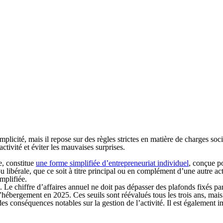
implicité
, mais il repose sur des règles strictes en matière de charges socia
activité
et éviter les mauvaises surprises.
, constitue
une forme simplifiée d’entrepreneuriat individuel
, conçue po
 ou libérale, que ce soit à titre principal ou en complément d’une autre a
implifiée.
 Le chiffre d’affaires annuel ne doit pas dépasser des plafonds fixés par
t d’hébergement en 2025. Ces seuils sont réévalués
tous les trois ans,
mais 
des conséquences notables sur la gestion de l’activité. Il est également