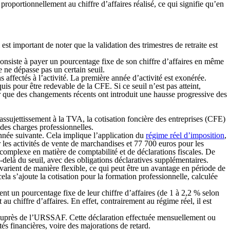
 proportionnellement au chiffre d’affaires réalisé, ce qui signifie qu’en
est important de noter que la validation des trimestres de retraite est
consiste à payer un pourcentage fixe de son chiffre d’affaires en même
 ne dépasse pas un certain seuil.
s affectés à l’activité. La première année d’activité est exonérée.
quis
pour être redevable de la CFE. Si ce seuil n’est pas atteint,
r que des changements récents ont introduit une hausse progressive des
’assujettissement à la TVA, la cotisation foncière des entreprises (CFE)
n des charges professionnelles.
nnée suivante. Cela implique l’application du
régime réel d’imposition
,
 les activités de vente de marchandises et 77 700 euros pour les
 complexe en matière de comptabilité et de déclarations fiscales. De
-delà du seuil, avec des obligations déclaratives supplémentaires.
s varient de manière flexible, ce qui peut être un avantage en période de
cela s’ajoute la cotisation pour la formation professionnelle, calculée
ient
un pourcentage fixe de leur chiffre d’affaires
(de 1 à 2,2 % selon
au chiffre d’affaires. En effet, contrairement au régime réel, il est
 auprès de l’URSSAF. Cette déclaration effectuée
mensuellement ou
tés financières, voire des majorations de retard.