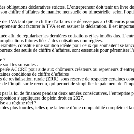
des obligations
déclaratives strictes.
L’entrepreneur doit tenir un livre de
 son chiffre d’affaires
de manière mensuelle ou trimestrielle, selon l’opti
d.
se de TVA
tant que le chiffre d’affaires ne dépasse pas 25 000 euros pour 
preneur doit facturer la TVA et en assurer la déclaration. Il est importan
ctuée afin de
régulariser
les dernières cotisations et les impôts dus. L’entre
complications futures liées à des cotisations non réglées.
lexibilité,
constitue une solution idéale pour ceux qui souhaitent se lanc
goureux
des seuils de chiffre d’affaires, sont essentiels pour pérenniser l
e ?
 sont les suivantes :
appelée ACCRE pour aide aux chômeurs créateurs ou repreneurs d’entrep
aines conditions de chiffre d’affaires
 de revitalisation rurale (ZRR), sous réserve de respecter certaines cond
 de l’impôt sur le revenu, qui permet de simplifier le paiement de l’impôt
nis par la loi de finances pendant deux années consécutives, l’entreprise 
mposition s’appliquera de plein droit en 2027.
se au régime réel ?
es plus lourdes, telles que la tenue d’une comptabilité complète et la dé