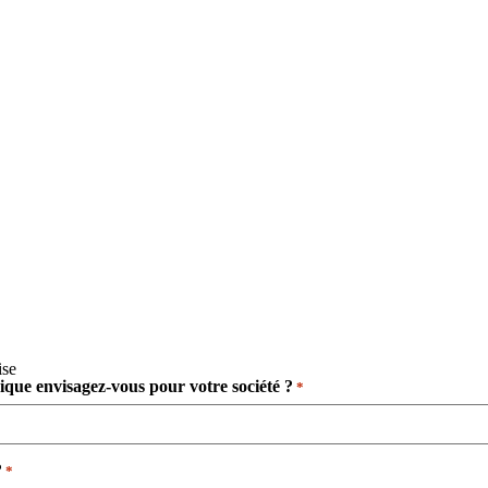
ise
dique envisagez-vous pour votre société ?
*
​
*