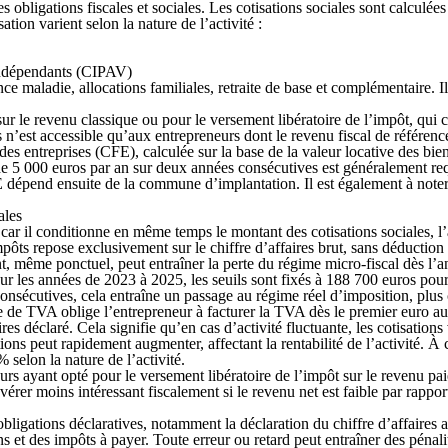
es obligations fiscales et sociales.
Les cotisations sociales sont calculées
tion varient selon la nature de l’activité :
s indépendants (CIPAV)
ce maladie, allocations familiales, retraite de base et complémentaire. Il 
sur le revenu classique ou pour le
versement libératoire
de l’impôt, qui 
 n’est accessible qu’aux entrepreneurs dont le revenu fiscal de référence
 des entreprises
(CFE), calculée sur la base de la valeur locative des bien
de 5 000 euros par an sur deux années consécutives est
généralement re
E dépend ensuite de la commune d’implantation. Il est également à note
ales
e car il conditionne en même temps le montant des cotisations sociales, l
 impôts repose
exclusivement
sur le chiffre d’affaires brut, sans déductio
, même ponctuel, peut entraîner la perte du régime micro-fiscal dès l’a
ur les années de 2023 à 2025, les seuils sont fixés à 188 700 euros pour
onsécutives, cela entraîne un passage au régime réel d’imposition
, plus
se de TVA oblige l’entrepreneur à facturer la TVA dès le premier euro au
ires déclaré. Cela signifie qu’en cas d’activité fluctuante, les cotisation
tions peut rapidement augmenter, affectant la rentabilité
de l’activité
. À 
% selon la nature de l’activité.
eurs ayant opté pour le versement libératoire de l’impôt sur le revenu pa
érer moins intéressant fiscalement si le revenu net est faible par rapport 
obligations déclaratives,
notamment la déclaration du chiffre d’affaires
ns et des impôts à payer. Toute erreur ou retard peut entraîner des pénali