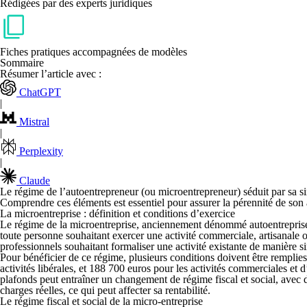
Rédigées par des experts juridiques
Fiches pratiques accompagnées de modèles
Sommaire
Résumer l’article avec :
ChatGPT
|
Mistral
|
Perplexity
|
Claude
Le régime de l’autoentrepreneur (ou microentrepreneur) séduit par
sa s
Comprendre ces éléments est essentiel pour
assurer la pérennité de son 
La microentreprise : définition et conditions d’exercice
Le régime de la microentreprise, anciennement dénommé autoentreprise
toute personne souhaitant exercer
une activité commerciale
, artisanale
professionnels souhaitant formaliser une activité existante de manière s
Pour bénéficier de ce régime,
plusieurs conditions
doivent être remplies.
activités libérales, et 188 700 euros pour les activités commerciales e
plafonds peut entraîner un
changement de régime fiscal et social
, avec 
charges réelles
, ce qui peut affecter
sa rentabilité.
Le régime fiscal et social de la micro-entreprise