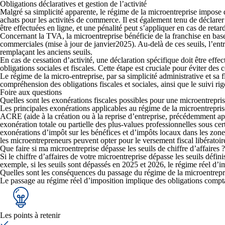
Obligations déclaratives et gestion de l’activité
Malgré sa simplicité apparente, le régime de la microentreprise impose 
achats pour les activités de commerce. Il est également tenu de
déclarer
être effectuées en ligne, et une pénalité peut s’appliquer en cas de retar
Concernant la TVA, la microentreprise bénéficie de la
franchise en ba
commerciales (mise à jour de janvier2025). Au-delà de ces seuils, l’entre
remplaçant les anciens seuils.
En cas de cessation d’activité, une déclaration spécifique doit être effe
obligations
sociales et fiscales
. Cette étape est cruciale pour éviter des 
Le régime de la micro-entreprise, par
sa simplicité administrative et sa f
compréhension des obligations fiscales et sociales, ainsi que le
suivi ri
Foire aux questions
Quelles sont les exonérations fiscales possibles pour une microentrepris
Les principales exonérations applicables au régime de la microentreprise
ACRE (aide à la création ou à la reprise d’entreprise, précédemment 
exonération totale ou partielle des plus-values professionnelles sous cert
exonérations d’impôt sur les bénéfices et d’impôts locaux dans les zones
les microentrepreneurs peuvent opter pour le versement fiscal libératoire
Que faire si ma microentreprise dépasse les seuils de chiffre d’affaires ?
Si le chiffre d’affaires de votre microentreprise dépasse les seuils défi
exemple, si les seuils sont dépassés en 2025 et 2026, le régime réel d’i
Quelles sont les conséquences du passage du régime de la microentrepri
Le passage au régime réel d’imposition implique des obligations comptabl
Les points à retenir