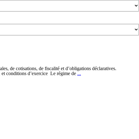
es, de cotisations, de fiscalité et d’obligations déclaratives.
Auto-
ion et conditions d’exercice Le régime de
...
entrepreneurs
:
quelles
sont
les
charges
à
payer
?