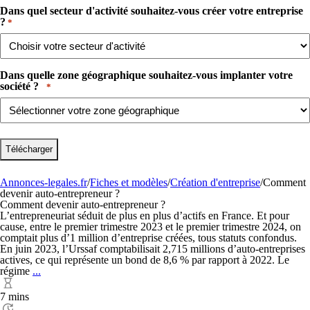
Dans quel secteur d'activité souhaitez-vous créer votre entreprise
?​
*
Dans quelle zone géographique souhaitez-vous implanter votre
société ? ​ ​
*
Annonces-legales.fr
/
Fiches et modèles
/
Création d'entreprise
/
Comment
devenir auto-entrepreneur ?
Comment devenir auto-entrepreneur ?
L’entrepreneuriat séduit de plus en plus d’actifs en France. Et pour
cause, entre le premier trimestre 2023 et le premier trimestre 2024, on
comptait plus d’1 million d’entreprise créées, tous statuts confondus.
En juin 2023, l’Urssaf comptabilisait 2,715 millions d’auto-entreprises
actives, ce qui représente un bond de 8,6 % par rapport à 2022. Le
Comment
régime
...
devenir
auto-
7 mins
entrepreneur