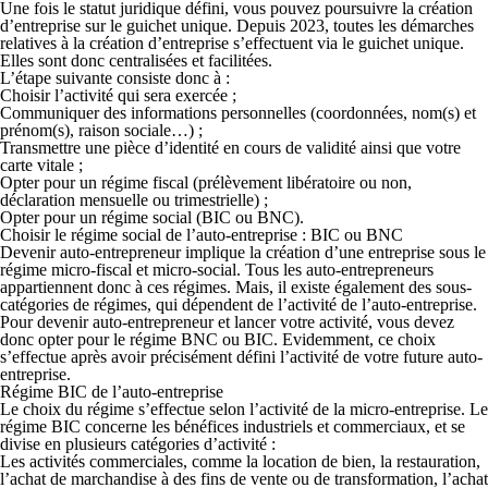
Une fois le statut juridique défini, vous pouvez poursuivre la création
d’entreprise sur le guichet unique. Depuis 2023,
toutes les démarches
relatives à la création d’entreprise s’effectuent via le guichet unique.
Elles sont donc centralisées et facilitées.
L’
étape suivante consist
e donc à :
Choisir l’activité
qui sera exercée ;
Communiquer des informations personnelles
(coordonnées, nom(s) et
prénom(s), raison sociale…) ;
Transmettre une pièce d’identité
en cours de validité ainsi que votre
carte vitale ;
Opter pour un régime fiscal
(prélèvement libératoire ou non,
déclaration mensuelle ou trimestrielle) ;
Opter pour un régime social
(BIC ou BNC).
Choisir le régime social de l’auto-entreprise : BIC ou BNC
Devenir auto-entrepreneur implique la création d’une entreprise sous le
régime micro-fiscal et micro-social. Tous les auto-entrepreneurs
appartiennent donc à ces régimes. Mais, il existe également des sous-
catégories de régimes, qui dépendent de l’activité de l’auto-entreprise.
Pour
devenir auto-entrepreneur et lancer votre activité
, vous devez
donc
opter pour le régime BNC ou BIC.
Evidemment, ce choix
s’effectue après avoir précisément défini l’activité de votre future auto-
entreprise.
Régime BIC de l’auto-entreprise
Le
choix du régime s’effectue selon l’activité de la micro-entreprise
. Le
régime BIC concerne les bénéfices industriels et commerciaux
, et se
divise en
plusieurs catégories d’activité
:
Les
activités commerciales
, comme la location de bien, la restauration,
l’achat de marchandise à des fins de vente ou de transformation, l’achat