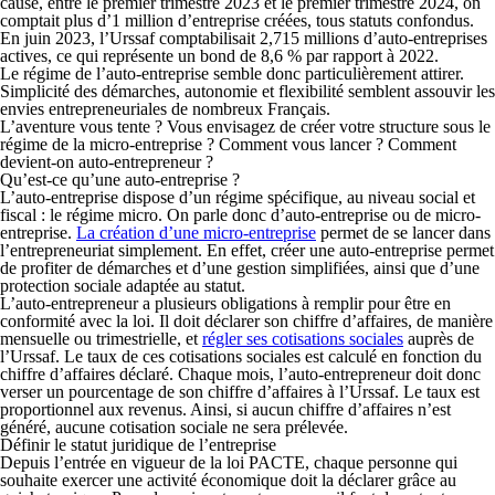
cause,
entre le premier trimestre 2023 et le premier trimestre 2024, on
comptait plus d’1 million d’entreprise créées, tous statuts confondus.
En juin 2023, l’Urssaf comptabilisait 2,715 millions d’auto-entreprises
actives, ce qui représente un bond de 8,6 % par rapport à 2022.
Le régime de l’auto-entreprise semble donc particulièrement attirer.
Simplicité des démarches, autonomie et flexibilité semblent assouvir les
envies entrepreneuriales de nombreux Français.
L’aventure vous tente ? Vous envisagez de créer votre structure sous le
régime de la micro-entreprise ? Comment vous lancer ? Comment
devient-on auto-entrepreneur ?
Qu’est-ce qu’une auto-entreprise ?
L’auto-entreprise dispose d’un r
égime spécifique, au niveau social et
fiscal : le régime micro.
On parle donc d’auto-entreprise ou de micro-
entreprise.
La création d’une micro-entreprise
permet de se lancer dans
l’entrepreneuriat simplement. En effet, créer une auto-entreprise permet
de profiter de démarches et d’une gestion simplifiées, ainsi que d’une
protection sociale adaptée au statut.
L’auto-entrepreneur a
plusieurs obligations à remplir pour être en
conformité avec la loi
. Il doit
déclarer son chiffre d’affaires
, de manière
mensuelle ou trimestrielle, et
r
égler ses cotisations sociale
s
auprès de
l’Urssaf. Le taux de ces cotisations sociales est calculé en fonction du
chiffre d’affaires déclaré. Chaque mois, l’auto-entrepreneur doit donc
verser un pourcentage de son chiffre d’affaires à l’Urssaf.
Le taux est
proportionnel aux revenus
. Ainsi, si aucun chiffre d’affaires n’est
généré, aucune cotisation sociale ne sera prélevée.
Définir le statut juridique de l’entreprise
Depuis l’entrée en vigueur de la loi PACTE, chaque personne qui
souhaite exercer une activité économique doit la déclarer grâce au