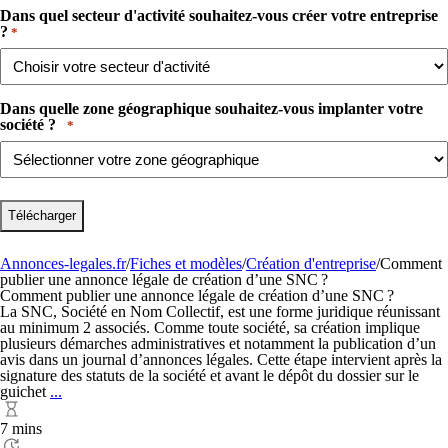
Dans quel secteur d'activité souhaitez-vous créer votre entreprise
?​
*
Dans quelle zone géographique souhaitez-vous implanter votre
société ? ​ ​
*
Annonces-legales.fr
/
Fiches et modèles
/
Création d'entreprise
/
Comment
publier une annonce légale de création d’une SNC ?
Comment publier une annonce légale de création d’une SNC ?
La SNC, Société en Nom Collectif, est une forme juridique réunissant
au minimum 2 associés. Comme toute société, sa création implique
plusieurs démarches administratives et notamment la publication d’un
avis dans un journal d’annonces légales. Cette étape intervient après la
signature des statuts de la société et avant le dépôt du dossier sur le
Comment
guichet
...
publier
une
7 mins
annonce