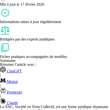
légale
Mis à jour le 17 février 2026
de
création
d’une
SNC ?
Informations mises à jour régulièrement
Rédigées par des experts juridiques
Fiches pratiques accompagnées de modèles
Sommaire
Résumer l’article avec :
ChatGPT
|
Mistral
|
Perplexity
|
Claude
La SNC, Société en Nom Collectif, est une forme juridique réunissant