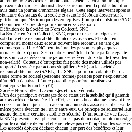
au minimum 2 associés. Comme toute société, sa création implique
plusieurs démarches administratives et notamment la publication d’un
avis dans un journal d’annonces légales. Cette étape intervient après la
signature des statuts de la société et avant le dépôt du dossier sur le
guichet unique électronique des entreprises. Pourquoi choisir une SNC
et comment s’y prendre pour annoncer sa création ?
Définition de la Société en Nom Collectif, SNC
La Société en Nom Collectif, SNC, repose sur les principes de
solidarité et de responsabilité illimitée des associés. Elle doit en
compter au moins deux et tous doivent être reconnus en tant que
commerçants. Une SNC peut inclure des personnes physiques et
morales, deux époux. Ses membres bénéficient d’une parfaite égalité :
tous sont considérés comme gérants et relèvent du statut de travailleur
non-salarié. Ce statut d’entreprise fait partie des moins utilisés par
rapport à la société par actions simplifiée (SAS) ou la société à
responsabilité limitée (SARL). La SNC a pour particularité d’être la
seule forme de société (personne morale) possible pour l’exploitation
d’un débit de tabac. L’autre possibilité pour être buraliste est
l’entreprise individuelle. (EI).
Société Nom Collectif : avantages et inconvénients
L’un des principaux avantages de ce statut est la stabilité qu’il garantit
aux associés de la société. En effet, les parts du capital ne peuvent être
cédées à un tiers que sur un accord unanime des associés et il en va de
même pour l’éviction de l’un d’entre eux. Ce principe de solidarité leur
assure donc une certaine stabilité et sécurité. D’un point de vue fiscal,
la SNC présente aussi plusieurs atouts : pas de montant minimum exigé
pour le capital de départ et elle ne relève pas de l’impôt sur les sociétés.
Les associés doivent déclarer chacun leur part des bénéfices et leur