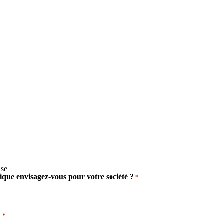
ise
dique envisagez-vous pour votre société ?
*
​
*