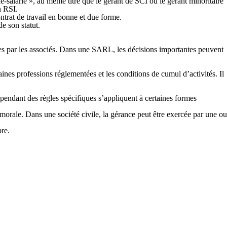
é-salarié », au même titre que le gérant de SCI ou le gérant minoritaire
en RSI.
ontrat de travail en bonne et due forme.
e son statut.
ées par les associés. Dans une SARL, les décisions importantes peuvent
ines professions réglementées et les conditions de cumul d’activités. Il
Cependant des règles spécifiques s’appliquent à certaines formes
rale. Dans une société civile, la gérance peut être exercée par une ou
pre.