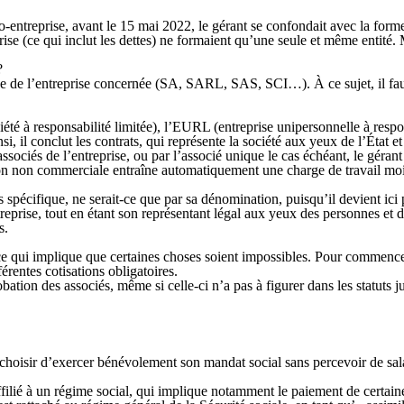
-entreprise, avant le 15 mai 2022, le gérant se confondait avec la forme 
rise (ce qui inclut les dettes) ne formaient qu’une seule et même entité.
?
ue de l’entreprise concernée
(SA, SARL, SAS, SCI…). À ce sujet, il faut 
iété à responsabilité limitée), l’EURL (entreprise unipersonnelle à resp
, il conclut les contrats, qui représente la société aux yeux de l’État et 
sociés de l’entreprise, ou par l’associé unique le cas échéant, le gér
on non commerciale entraîne automatiquement une charge de travail moi
us spécifique, ne serait-ce que par sa dénomination, puisqu’il devient ici
treprise, tout en étant son représentant légal aux yeux des personnes et d
rs.
ce qui implique que certaines choses soient impossibles. Pour commencer,
férentes cotisations obligatoires.
obation des associés
, même si celle-ci n’a pas à figurer dans les statuts j
it choisir d’exercer bénévolement son mandat social sans percevoir de sa
filié à un régime social
, qui implique notamment le paiement de certaine