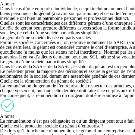
A noter
Dans le cas d’une entreprise individuelle, ce qui inclut notamment l’auto
biens personnels du gérant (à savoir son patrimoine) et ceux de l’entrep
inviduelle ont bien un patrimoine personnel et professionnel distinct.
Quelles sont les caractéristiques des différents gérants d’une entreprise 
Le rôle de gérant peut prendre
différents aspects selon la forme juridiq
sociales, de celui d’une société par actions simplifiée.
Le gérant d’une société divisée en parts sociales
Parmi les sociétés concernées ici, on retrouve notamment la
SARL
(soc
de ces dernières, le gérant est considéré comme le chef d’entreprise. Ainsi
quotidienne (à moins que les statuts ne lui interdisent).
Nommé par les as
pouvoirs
. Il en va d’ailleurs de même pour une SCI, même si sa vocati
Le gérant d’une société par actions simplifiée
Dans le cas de la
SAS
et de la
SASU
, le statut du gérant est un peu pl
Le président prend la majorité des décisions et assure la gestion de l’en
actionnaires de la société, durant une assemblée générale de ces dernie
Quelle est la rémunération du gérant de société ?
La rémunération du gérant de l’entreprise doit respecter des principes, 
chaque versement, puisque cette dernière doit faire face en plus aux dif
Par conséquent,
la rémunération du dirigeant doit être soumise à l’appr
A noter
La rémunération n’est pas obligatoire et qu’un dirigeant peut tout à fa
Quelle est la protection sociale du gérant d’entreprise ?
Dès lors qu’il touche une rémunération, le
gérant d’une entreprise est af