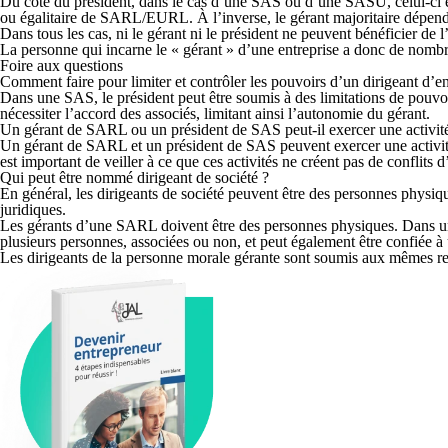
Du côté du président, dans le cas d’une
SAS ou d’une SASU, celui-ci est
ou égalitaire de SARL/EURL. À l’inverse, le gérant majoritaire dépend 
Dans tous les cas,
ni le gérant ni le président ne peuvent bénéficier de
La personne qui incarne le « gérant » d’une entreprise a donc de nomb
Foire aux questions
Comment faire pour limiter et contrôler les pouvoirs d’un dirigeant d’en
Dans une SAS, le président peut être soumis à des limitations de pouvoi
nécessiter l’accord des associés, limitant ainsi l’autonomie du gérant.
Un gérant de SARL ou un président de SAS peut-il exercer une activité
Un gérant de SARL et un président de SAS peuvent exercer une activité p
est important de veiller à ce que ces activités ne créent pas de conflits d
Qui peut être nommé dirigeant de société ?
En général, les dirigeants de société peuvent être des personnes physiqu
juridiques.
Les gérants d’une SARL doivent être des personnes physiques. Dans une
plusieurs personnes, associées ou non, et peut également être confiée 
Les dirigeants de la personne morale gérante sont soumis aux mêmes resp