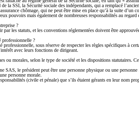
 rattaché au régime général de la Sécurité sociale,
en tant qu’« assimil
de la SSI, la Sécurité sociale des indépendants, qui a remplacé l’anci
 l’assurance chômage
, qui ne peut être mise en place qu’à la suite d’un c
reux pouvoirs mais également de nombreuses responsabilités au regard d
treprise ?
r par les statuts, et les conventions réglementées doivent être approuv
 professionnelle ?
rofessionnelle, sous réserve de respecter les règles spécifiques à certa
’intérêt avec leurs fonctions de dirigeant.
es ou morales, selon le type de société et les dispositions statutaires. 
 SAS, le président peut être une personne physique ou une personne mo
à une personne morale.
onsabilités (civile et pénale) que s’ils étaient gérants en leur nom pro