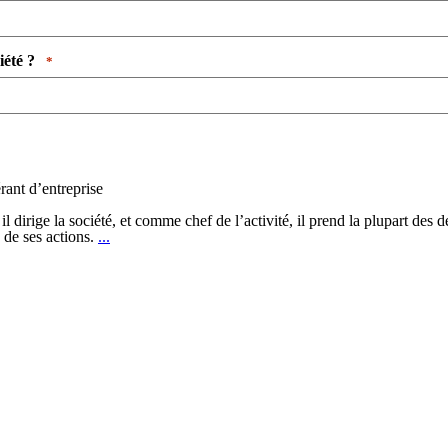
é ? ​ ​
*
rant d’entreprise
il dirige la société, et comme chef de l’activité, il prend la plupart des d
Rôle
 de ses actions.
...
du
gérant
d’entreprise