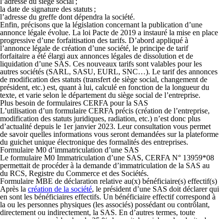
l’adresse du siège social ;
la date de signature des statuts ;
l’adresse du greffe dont dépendra la société.
Enfin, précisons que la législation concernant la publication d’une
annonce légale évolue. La loi Pacte de 2019 a instauré la mise en place
progressive d’une forfaitisation des tarifs. D’abord appliqué à
l’annonce légale de création d’une société, le principe de tarif
forfaitaire a été élargi aux annonces légales de dissolution et de
liquidation d’une SAS. Ces nouveaux tarifs sont valables pour les
autres sociétés (SARL, SASU, EURL, SNC…). Le tarif des annonces
de modification des statuts (transfert de siège social, changement de
président, etc.) est, quant à lui, calculé en fonction de la longueur du
texte, et varie selon le département du siège social de l’entreprise.
Plus besoin de formulaires CERFA pour la SAS
L’utilisation d’un formulaire CERFA précis (création de l’entreprise,
modification des statuts juridiques, radiation, etc.) n’est donc plus
d’actualité depuis le 1er janvier 2023. Leur consultation vous permet
de savoir quelles informations vous seront demandées sur la plateforme
du guichet unique électronique des formalités des entreprises.
Formulaire M0
d’i
mmatriculation d’une
S
AS
Le formulaire M0 Immatriculation d’une SAS, CERFA N° 13959*08
permettait de procéder à la demande d’immatriculation de la SAS au
du RCS, Registre du Commerce et des Sociétés.
F
ormulaire MBE
de
d
éclaration relative au(x) bénéficiaire(s) effectif(s)
Après la
création de la société
, le président d’une SAS doit déclarer qui
en sont les bénéficiaires effectifs. Un bénéficiaire effectif correspond à
la ou les personnes physiques (les associés) possédant ou contrôlant,
directement ou indirectement, la SAS. En d’autres termes, toute