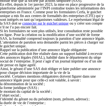
morale telle que la société par actions simplifiée (SAS).
En effet, depuis le 1er janvier 2023, la mise en place progressive de la
plateforme administrée par l’INPI centralise toutes les informations des
entreprises en France. Comme pour les formulaires Cerfa, le guichet
unique a mis fin aux centres de formalités des entreprises (CFE) qui y
sont intégrés en tant qu’organismes valideurs. Le représentant légal de
la SAS doit se
connecter sur le guichet unique
ou y créer son compte
s’il ne l’a pas encore fait.
Si les formulaires ne sont plus utilisés, leur consultation reste possible
en ligne. Pour la création ou la modification d’une société de forme
SAS, la formalité comprend toujours la parution d’une annonce légale.
L’attestation de parution sera demandée parmi les pièces à charger sur
le guichet unique.
Rappel
sur la
publication d’une annonce légale obligatoire
Cette publication doit être réalisée dans un support habilité à recevoir
des annonces légales (SHAL), habilité dans le département du siège
social de l’entreprise. Il peut s’agir d’un journal imprimé ou d’un site
de presse en ligne agréé.
Ainsi, le gérant d’une SAS doit rédiger et faire publier une annonce
pour chaque décision importante de la vie de la
société. Certaines mentions obligatoires doivent figurer dans une
annonce légale pour que celle-ci soit valable, à savoir :
la dénomination de la société ;
la forme juridique (SAS) ;
le montant du capital de la société ;
l’objet social ;
l’identité du gérant ou du président (nom, prénom, adresse) ;
la durée de vie de l’entreprise ;