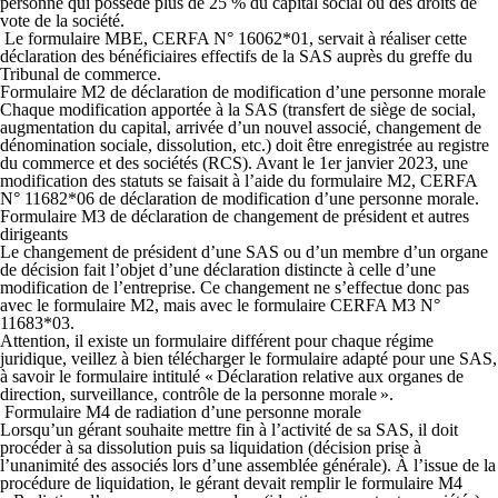
personne qui possède plus de 25 % du capital social ou des droits de
vote de la société.
Le formulaire MBE, CERFA N° 16062*01, servait à réaliser cette
déclaration des bénéficiaires effectifs de la SAS auprès du greffe du
Tribunal de commerce.
Formulaire M2
de
d
éclaration de modification
d’une
personne morale
Chaque modification apportée à la SAS (transfert de siège de social,
augmentation du capital, arrivée d’un nouvel associé, changement de
dénomination sociale, dissolution, etc.) doit être enregistrée au registre
du commerce et des sociétés (RCS). Avant le 1er janvier 2023, une
modification des statuts se faisait à l’aide du formulaire M2, CERFA
N° 11682*06 de déclaration de modification d’une personne morale.
Formulaire M3
de
d
éclaration de changement de président
et autres
dirigeants
Le changement de président d’une SAS ou d’un membre d’un organe
de décision fait l’objet d’une déclaration distincte à celle d’une
modification de l’entreprise. Ce changement ne s’effectue donc pas
avec le formulaire M2, mais avec le formulaire CERFA M3 N°
11683*03.
Attention, il existe un formulaire différent pour chaque régime
juridique, veillez à bien télécharger le formulaire adapté pour une SAS,
à savoir le formulaire intitulé « Déclaration relative aux organes de
direction, surveillance, contrôle de la personne morale ».
F
ormulaire
M4
de
r
adiation
d’une
personne morale
Lorsqu’un gérant souhaite mettre fin à l’activité de sa SAS, il doit
procéder à sa dissolution puis sa liquidation (décision prise à
l’unanimité des associés lors d’une assemblée générale). À l’issue de la
procédure de liquidation, le gérant devait remplir le formulaire M4