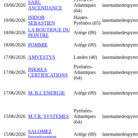
SARL
19/06/2026
Atlantiques
lasemainedespyren
ASCENDANCE
(64)
ISIDOR
Hautes-
19/06/2026
lasemainedespyren
SEBASTIEN
Pyrénées (65)
LA BOUTIQUE DU
18/06/2026
Ariège (09)
lasemainedespyren
PEINTRE
18/06/2026
POMMIE
Ariège (09)
lasemainedespyren
17/06/2026
AMVESTYS
Landes (40)
lasemainedespyren
Pyrénées-
INKREA
17/06/2026
Atlantiques
lasemainedespyren
CERTIFICATIONS
(64)
17/06/2026
M..R.L ENERGIE
Ariège (09)
lasemainedespyren
Pyrénées-
15/06/2026
M.T.R. SYSTEMES
Atlantiques
lasemainedespyren
(64)
SALOMEZ
15/06/2026
Ariège (09)
lasemainedespyren
Investissement