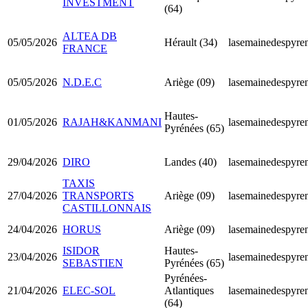
INVESTMENT
(64)
ALTEA DB
05/05/2026
Hérault (34)
lasemainedespyren
FRANCE
05/05/2026
N.D.E.C
Ariège (09)
lasemainedespyren
Hautes-
01/05/2026
RAJAH&KANMANI
lasemainedespyren
Pyrénées (65)
29/04/2026
DIRO
Landes (40)
lasemainedespyren
TAXIS
27/04/2026
TRANSPORTS
Ariège (09)
lasemainedespyren
CASTILLONNAIS
24/04/2026
HORUS
Ariège (09)
lasemainedespyren
ISIDOR
Hautes-
23/04/2026
lasemainedespyren
SEBASTIEN
Pyrénées (65)
Pyrénées-
21/04/2026
ELEC-SOL
Atlantiques
lasemainedespyren
(64)