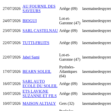
AU FOURNIL DES
27/07/2026
Ariège (09)
lasemainedespyren
SAVEURS
Lot-et-
24/07/2026
BIOGUI
lasemainedespyren
Garonne (47)
23/07/2026
SARL CASTELNAU
Ariège (09)
lasemainedespyren
22/07/2026
TUTTI-FRUITS
Ariège (09)
lasemainedespyren
Lot-et-
22/07/2026
Jabel Sami
lasemainedespyren
Garonne (47)
Pyrénées-
17/07/2026
BEARN SOLEIL
Atlantiques
lasemainedespyren
(64)
SARL AUTO
16/07/2026
Ariège (09)
lasemainedespyren
ECOLE DU SOLEIL
ETS LAVIGNE
10/07/2026
Ariège (09)
lasemainedespyren
SUZANNE ET FILS
10/07/2026
MAISON ALTIALY
Gers (32)
lasemainedespyren