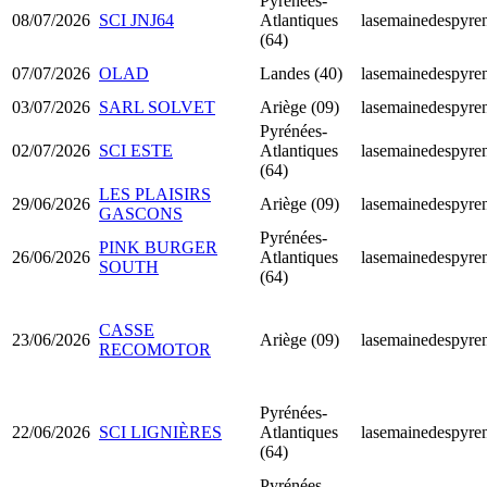
Pyrénées-
08/07/2026
SCI JNJ64
Atlantiques
lasemainedespyren
(64)
07/07/2026
OLAD
Landes (40)
lasemainedespyren
03/07/2026
SARL SOLVET
Ariège (09)
lasemainedespyren
Pyrénées-
02/07/2026
SCI ESTE
Atlantiques
lasemainedespyren
(64)
LES PLAISIRS
29/06/2026
Ariège (09)
lasemainedespyren
GASCONS
Pyrénées-
PINK BURGER
26/06/2026
Atlantiques
lasemainedespyren
SOUTH
(64)
CASSE
23/06/2026
Ariège (09)
lasemainedespyren
RECOMOTOR
Pyrénées-
22/06/2026
SCI LIGNIÈRES
Atlantiques
lasemainedespyren
(64)
Pyrénées-