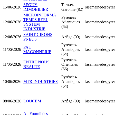
SEGUY
Tarn-et-
15/06/2026
lasemainedespyren
IMMOBILIER
Garonne (82)
MICROINFORMA
Pyrénées-
TEMPS REEL
12/06/2026
Atlantiques
lasemainedespyren
SYSTEM
(64)
INDUSTRIE
SAINT GIRONS
12/06/2026
Ariège (09)
lasemainedespyren
PNEUS
Pyrénées-
PAU
11/06/2026
Atlantiques
lasemainedespyren
MACONNERIE
(64)
Pyrénées-
ENTRE NOUS
11/06/2026
Orientales
lasemainedespyren
BEAUTE
(66)
Pyrénées-
10/06/2026
MTR INDUSTRIES
Atlantiques
lasemainedespyren
(64)
08/06/2026
LOUCEM
Ariège (09)
lasemainedespyren
Au Fournil des