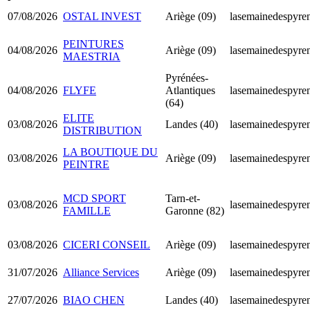
07/08/2026
OSTAL INVEST
Ariège (09)
lasemainedespyren
PEINTURES
04/08/2026
Ariège (09)
lasemainedespyren
MAESTRIA
Pyrénées-
04/08/2026
FLYFE
Atlantiques
lasemainedespyren
(64)
ELITE
03/08/2026
Landes (40)
lasemainedespyren
DISTRIBUTION
LA BOUTIQUE DU
03/08/2026
Ariège (09)
lasemainedespyren
PEINTRE
MCD SPORT
Tarn-et-
03/08/2026
lasemainedespyren
FAMILLE
Garonne (82)
03/08/2026
CICERI CONSEIL
Ariège (09)
lasemainedespyren
31/07/2026
Alliance Services
Ariège (09)
lasemainedespyren
27/07/2026
BIAO CHEN
Landes (40)
lasemainedespyren