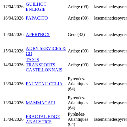
GUILHOT
17/04/2026
Ariège (09)
lasemainedespyren
ENERGIE
16/04/2026
PAPACITO
Ariège (09)
lasemainedespyren
15/04/2026
APERI'BOX
Gers (32)
lasemainedespyren
ADRY SERVICES &
15/04/2026
Ariège (09)
lasemainedespyren
CO
TAXIS
14/04/2026
TRANSPORTS
Ariège (09)
lasemainedespyren
CASTILLONNAIS
Pyrénées-
13/04/2026
FAUVEAU CELIA
Atlantiques
lasemainedespyren
(64)
Pyrénées-
13/04/2026
MAMMACAPI
Atlantiques
lasemainedespyren
(64)
Pyrénées-
FRACTAL EDGE
13/04/2026
Atlantiques
lasemainedespyren
ANALYTICS
(64)