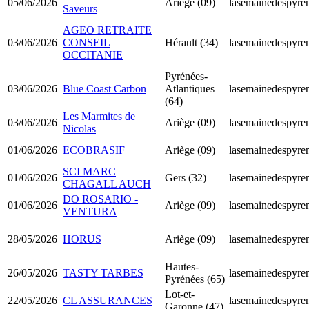
05/06/2026
Ariège (09)
lasemainedespyren
Saveurs
AGEO RETRAITE
03/06/2026
CONSEIL
Hérault (34)
lasemainedespyren
OCCITANIE
Pyrénées-
03/06/2026
Blue Coast Carbon
Atlantiques
lasemainedespyren
(64)
Les Marmites de
03/06/2026
Ariège (09)
lasemainedespyren
Nicolas
01/06/2026
ECOBRASIF
Ariège (09)
lasemainedespyren
SCI MARC
01/06/2026
Gers (32)
lasemainedespyren
CHAGALL AUCH
DO ROSARIO -
01/06/2026
Ariège (09)
lasemainedespyren
VENTURA
28/05/2026
HORUS
Ariège (09)
lasemainedespyren
Hautes-
26/05/2026
TASTY TARBES
lasemainedespyren
Pyrénées (65)
Lot-et-
22/05/2026
CL ASSURANCES
lasemainedespyren
Garonne (47)