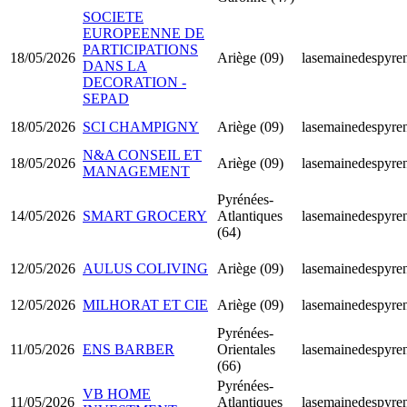
SOCIETE
EUROPEENNE DE
PARTICIPATIONS
18/05/2026
Ariège (09)
lasemainedespyren
DANS LA
DECORATION -
SEPAD
18/05/2026
SCI CHAMPIGNY
Ariège (09)
lasemainedespyren
N&A CONSEIL ET
18/05/2026
Ariège (09)
lasemainedespyren
MANAGEMENT
Pyrénées-
14/05/2026
SMART GROCERY
Atlantiques
lasemainedespyren
(64)
12/05/2026
AULUS COLIVING
Ariège (09)
lasemainedespyren
12/05/2026
MILHORAT ET CIE
Ariège (09)
lasemainedespyren
Pyrénées-
11/05/2026
ENS BARBER
Orientales
lasemainedespyren
(66)
Pyrénées-
VB HOME
11/05/2026
Atlantiques
lasemainedespyren