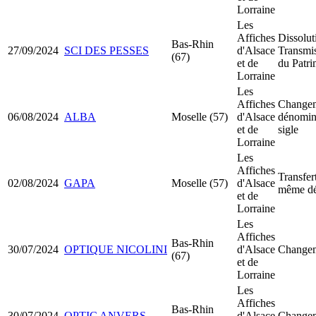
Lorraine
Les
Affiches
Dissolut
Bas-Rhin
27/09/2024
SCI DES PESSES
d'Alsace
Transmis
(67)
et de
du Patr
Lorraine
Les
Affiches
Changem
06/08/2024
ALBA
Moselle (57)
d'Alsace
dénomina
et de
sigle
Lorraine
Les
Affiches
Transfer
02/08/2024
GAPA
Moselle (57)
d'Alsace
même dé
et de
Lorraine
Les
Affiches
Bas-Rhin
30/07/2024
OPTIQUE NICOLINI
d'Alsace
Changem
(67)
et de
Lorraine
Les
Affiches
Bas-Rhin
30/07/2024
OPTIC ANVERS
d'Alsace
Changem