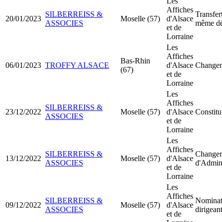
Les
Affiches
SILBERREISS &
Transfer
20/01/2023
Moselle (57)
d'Alsace
ASSOCIES
même dé
et de
Lorraine
Les
Affiches
Bas-Rhin
06/01/2023
TROFFY ALSACE
d'Alsace
Changem
(67)
et de
Lorraine
Les
Affiches
SILBERREISS &
23/12/2022
Moselle (57)
d'Alsace
Constit
ASSOCIES
et de
Lorraine
Les
Affiches
SILBERREISS &
Change
13/12/2022
Moselle (57)
d'Alsace
ASSOCIES
d'Admini
et de
Lorraine
Les
Affiches
SILBERREISS &
Nominat
09/12/2022
Moselle (57)
d'Alsace
ASSOCIES
dirigean
et de