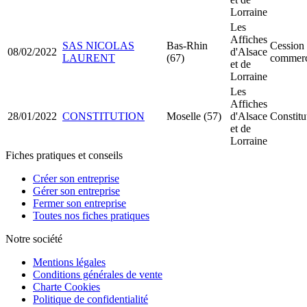
Lorraine
Les
Affiches
SAS NICOLAS
Bas-Rhin
Cession 
08/02/2022
d'Alsace
LAURENT
(67)
commer
et de
Lorraine
Les
Affiches
28/01/2022
CONSTITUTION
Moselle (57)
d'Alsace
Constit
et de
Lorraine
Fiches pratiques et conseils
Créer son entreprise
Gérer son entreprise
Fermer son entreprise
Toutes nos fiches pratiques
Notre société
Mentions légales
Conditions générales de vente
Charte Cookies
Politique de confidentialité