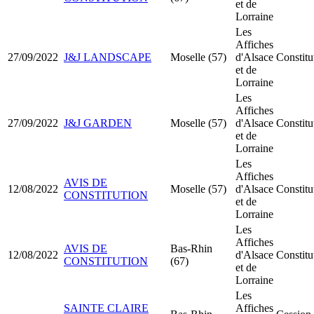
et de
Lorraine
Les
Affiches
27/09/2022
J&J LANDSCAPE
Moselle (57)
d'Alsace
Constit
et de
Lorraine
Les
Affiches
27/09/2022
J&J GARDEN
Moselle (57)
d'Alsace
Constit
et de
Lorraine
Les
Affiches
AVIS DE
12/08/2022
Moselle (57)
d'Alsace
Constit
CONSTITUTION
et de
Lorraine
Les
Affiches
AVIS DE
Bas-Rhin
12/08/2022
d'Alsace
Constit
CONSTITUTION
(67)
et de
Lorraine
Les
SAINTE CLAIRE
Affiches