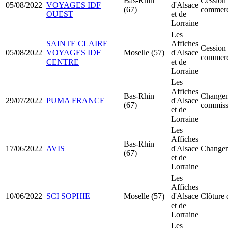
Bas-Rhin
Cession 
05/08/2022
VOYAGES IDF
d'Alsace
(67)
commer
OUEST
et de
Lorraine
Les
SAINTE CLAIRE
Affiches
Cession 
05/08/2022
VOYAGES IDF
Moselle (57)
d'Alsace
commer
CENTRE
et de
Lorraine
Les
Affiches
Bas-Rhin
Changem
29/07/2022
PUMA FRANCE
d'Alsace
(67)
commiss
et de
Lorraine
Les
Affiches
Bas-Rhin
17/06/2022
AVIS
d'Alsace
Changem
(67)
et de
Lorraine
Les
Affiches
10/06/2022
SCI SOPHIE
Moselle (57)
d'Alsace
Clôture 
et de
Lorraine
Les