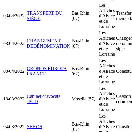
Les
Affiches
TRANSFERT DU
Bas-Rhin
Transfer
08/04/2022
d'Alsace
SIÈGE
(67)
même dé
et de
Lorraine
Les
Affiches
Changem
CHANGEMENT
Bas-Rhin
08/04/2022
d'Alsace
dénomina
DEDÉNOMINATION
(67)
et de
sigle
Lorraine
Les
Affiches
CRONOS EUROPA
Bas-Rhin
08/04/2022
d'Alsace
Constit
FRANCE
(67)
et de
Lorraine
Les
Affiches
Cabinet d’avocats
Cession 
18/03/2022
Moselle (57)
d'Alsace
JPCD
commer
et de
Lorraine
Les
Affiches
Bas-Rhin
04/03/2022
SEHOS
d'Alsace
Constit
(67)
et de