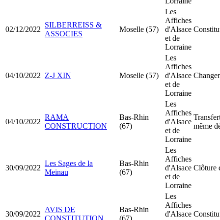
Lorraine
Les
Affiches
SILBERREISS &
02/12/2022
Moselle (57)
d'Alsace
Constitu
ASSOCIES
et de
Lorraine
Les
Affiches
04/10/2022
Z-J XIN
Moselle (57)
d'Alsace
Changem
et de
Lorraine
Les
Affiches
RAMA
Bas-Rhin
Transfer
04/10/2022
d'Alsace
CONSTRUCTION
(67)
même dé
et de
Lorraine
Les
Affiches
Les Sages de la
Bas-Rhin
30/09/2022
d'Alsace
Clôture 
Meinau
(67)
et de
Lorraine
Les
Affiches
AVIS DE
Bas-Rhin
30/09/2022
d'Alsace
Constit
CONSTITUTION
(67)