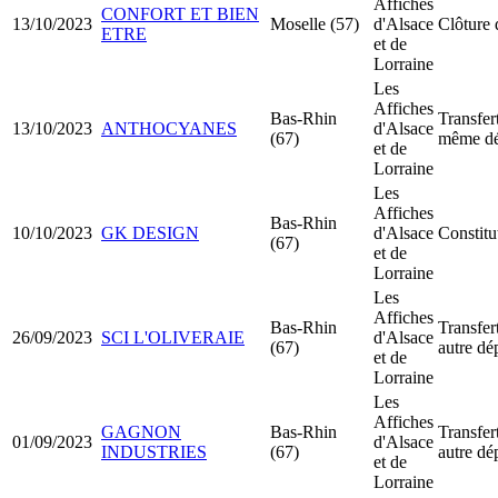
Affiches
CONFORT ET BIEN
13/10/2023
Moselle (57)
d'Alsace
Clôture 
ETRE
et de
Lorraine
Les
Affiches
Bas-Rhin
Transfer
13/10/2023
ANTHOCYANES
d'Alsace
(67)
même dé
et de
Lorraine
Les
Affiches
Bas-Rhin
10/10/2023
GK DESIGN
d'Alsace
Constit
(67)
et de
Lorraine
Les
Affiches
Bas-Rhin
Transfer
26/09/2023
SCI L'OLIVERAIE
d'Alsace
(67)
autre dé
et de
Lorraine
Les
Affiches
GAGNON
Bas-Rhin
Transfer
01/09/2023
d'Alsace
INDUSTRIES
(67)
autre dé
et de
Lorraine