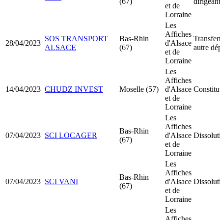
(67)
dirigean
et de
Lorraine
Les
Affiches
SOS TRANSPORT
Bas-Rhin
Transfer
28/04/2023
d'Alsace
ALSACE
(67)
autre dé
et de
Lorraine
Les
Affiches
14/04/2023
CHUDZ INVEST
Moselle (57)
d'Alsace
Constit
et de
Lorraine
Les
Affiches
Bas-Rhin
07/04/2023
SCI LOCAGER
d'Alsace
Dissolut
(67)
et de
Lorraine
Les
Affiches
Bas-Rhin
07/04/2023
SCI VANI
d'Alsace
Dissolut
(67)
et de
Lorraine
Les
Affiches