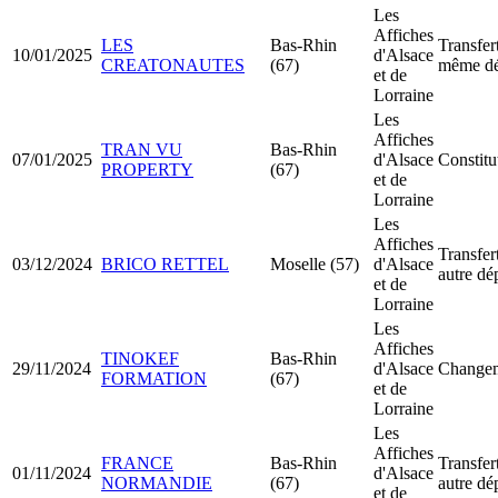
Les
Affiches
LES
Bas-Rhin
Transfer
10/01/2025
d'Alsace
CREATONAUTES
(67)
même dé
et de
Lorraine
Les
Affiches
TRAN VU
Bas-Rhin
07/01/2025
d'Alsace
Constitu
PROPERTY
(67)
et de
Lorraine
Les
Affiches
Transfer
03/12/2024
BRICO RETTEL
Moselle (57)
d'Alsace
autre dé
et de
Lorraine
Les
Affiches
TINOKEF
Bas-Rhin
29/11/2024
d'Alsace
Changeme
FORMATION
(67)
et de
Lorraine
Les
Affiches
FRANCE
Bas-Rhin
Transfer
01/11/2024
d'Alsace
NORMANDIE
(67)
autre dé
et de