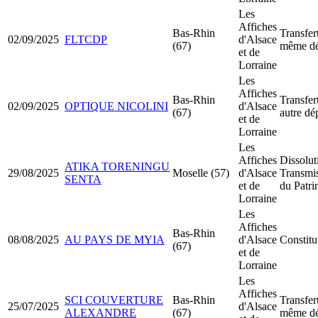
Les
Affiches
Bas-Rhin
Transfer
02/09/2025
FLTCDP
d'Alsace
(67)
même dé
et de
Lorraine
Les
Affiches
Bas-Rhin
Transfer
02/09/2025
OPTIQUE NICOLINI
d'Alsace
(67)
autre dé
et de
Lorraine
Les
Affiches
Dissolut
ATIKA TORENINGU
29/08/2025
Moselle (57)
d'Alsace
Transmis
SENTA
et de
du Patr
Lorraine
Les
Affiches
Bas-Rhin
08/08/2025
AU PAYS DE MYIA
d'Alsace
Constit
(67)
et de
Lorraine
Les
Affiches
SCI COUVERTURE
Bas-Rhin
Transfer
25/07/2025
d'Alsace
ALEXANDRE
(67)
même dé