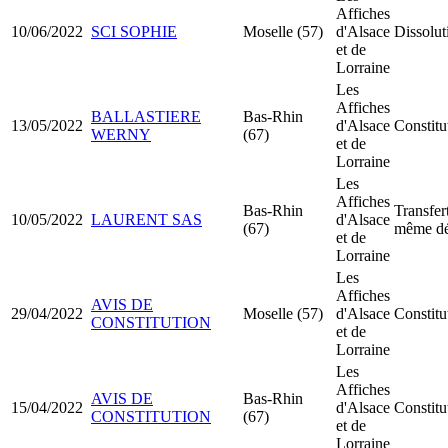
Affiches
10/06/2022
SCI SOPHIE
Moselle (57)
d'Alsace
Dissolut
et de
Lorraine
Les
Affiches
BALLASTIERE
Bas-Rhin
13/05/2022
d'Alsace
Constitu
WERNY
(67)
et de
Lorraine
Les
Affiches
Bas-Rhin
Transfer
10/05/2022
LAURENT SAS
d'Alsace
(67)
même dé
et de
Lorraine
Les
Affiches
AVIS DE
29/04/2022
Moselle (57)
d'Alsace
Constitu
CONSTITUTION
et de
Lorraine
Les
Affiches
AVIS DE
Bas-Rhin
15/04/2022
d'Alsace
Constit
CONSTITUTION
(67)
et de
Lorraine