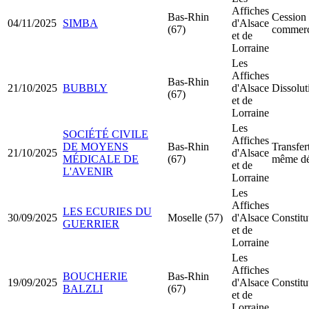
Affiches
Bas-Rhin
Cession 
04/11/2025
SIMBA
d'Alsace
(67)
commer
et de
Lorraine
Les
Affiches
Bas-Rhin
21/10/2025
BUBBLY
d'Alsace
Dissolut
(67)
et de
Lorraine
Les
SOCIÉTÉ CIVILE
Affiches
DE MOYENS
Bas-Rhin
Transfer
21/10/2025
d'Alsace
MÉDICALE DE
(67)
même dé
et de
L'AVENIR
Lorraine
Les
Affiches
LES ECURIES DU
30/09/2025
Moselle (57)
d'Alsace
Constit
GUERRIER
et de
Lorraine
Les
Affiches
BOUCHERIE
Bas-Rhin
19/09/2025
d'Alsace
Constit
BALZLI
(67)
et de
Lorraine