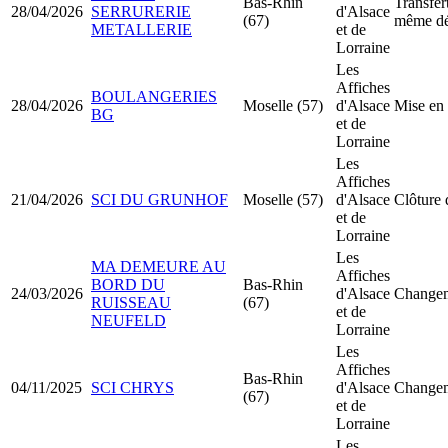
Bas-Rhin
Transfer
28/04/2026
SERRURERIE
d'Alsace
(67)
même dé
METALLERIE
et de
Lorraine
Les
Affiches
BOULANGERIES
28/04/2026
Moselle (57)
d'Alsace
Mise en 
BG
et de
Lorraine
Les
Affiches
21/04/2026
SCI DU GRUNHOF
Moselle (57)
d'Alsace
Clôture 
et de
Lorraine
Les
MA DEMEURE AU
Affiches
BORD DU
Bas-Rhin
24/03/2026
d'Alsace
Changem
RUISSEAU
(67)
et de
NEUFELD
Lorraine
Les
Affiches
Bas-Rhin
04/11/2025
SCI CHRYS
d'Alsace
Changem
(67)
et de
Lorraine
Les