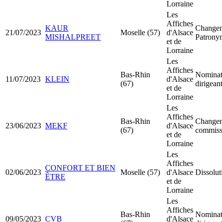
Lorraine
Les
Affiches
KAUR
Change
21/07/2023
Moselle (57)
d'Alsace
MISHALPREET
Patrony
et de
Lorraine
Les
Affiches
Bas-Rhin
Nominat
11/07/2023
KLEIN
d'Alsace
(67)
dirigean
et de
Lorraine
Les
Affiches
Bas-Rhin
Changem
23/06/2023
MEKF
d'Alsace
(67)
commiss
et de
Lorraine
Les
Affiches
CONFORT ET BIEN
02/06/2023
Moselle (57)
d'Alsace
Dissolut
ÊTRE
et de
Lorraine
Les
Affiches
Bas-Rhin
Nominat
09/05/2023
CVB
d'Alsace