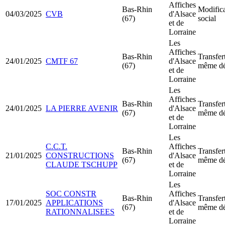
Affiches
Bas-Rhin
Modifica
04/03/2025
CVB
d'Alsace
(67)
social
et de
Lorraine
Les
Affiches
Bas-Rhin
Transfer
24/01/2025
CMTF 67
d'Alsace
(67)
même dé
et de
Lorraine
Les
Affiches
Bas-Rhin
Transfer
24/01/2025
LA PIERRE AVENIR
d'Alsace
(67)
même dé
et de
Lorraine
Les
C.C.T.
Affiches
Bas-Rhin
Transfer
21/01/2025
CONSTRUCTIONS
d'Alsace
(67)
même dé
CLAUDE TSCHUPP
et de
Lorraine
Les
SOC CONSTR
Affiches
Bas-Rhin
Transfer
17/01/2025
APPLICATIONS
d'Alsace
(67)
même dé
RATIONNALISEES
et de
Lorraine