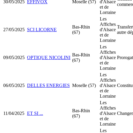
30/05/2025
EFFIVOX
Moselle (57)
d'Alsace
commer
et de
Lorraine
Les
Affiches
Bas-Rhin
Transfer
27/05/2025
SCI LICORNE
d'Alsace
(67)
autre dé
et de
Lorraine
Les
Affiches
Bas-Rhin
09/05/2025
OPTIQUE NICOLINI
d'Alsace
Prorogat
(67)
et de
Lorraine
Les
Affiches
06/05/2025
DELLES ENERGIES
Moselle (57)
d'Alsace
Constit
et de
Lorraine
Les
Affiches
Bas-Rhin
11/04/2025
ET SI ...
d'Alsace
Changem
(67)
et de
Lorraine
Les