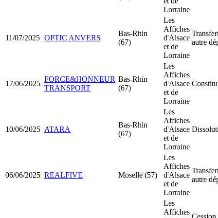
et de
Lorraine
Les
Affiches
Bas-Rhin
Transfer
11/07/2025
OPTIC ANVERS
d'Alsace
(67)
autre dé
et de
Lorraine
Les
Affiches
FORCE&HONNEUR
Bas-Rhin
17/06/2025
d'Alsace
Constit
TRANSPORT
(67)
et de
Lorraine
Les
Affiches
Bas-Rhin
10/06/2025
ATARA
d'Alsace
Dissolut
(67)
et de
Lorraine
Les
Affiches
Transfer
06/06/2025
REALFIVE
Moselle (57)
d'Alsace
autre dé
et de
Lorraine
Les
Affiches
Cession 