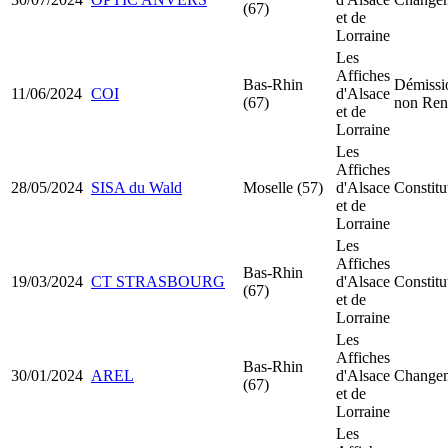
(67)
et de
Lorraine
Les
Affiches
Bas-Rhin
Démissio
11/06/2024
COI
d'Alsace
(67)
non Ren
et de
Lorraine
Les
Affiches
28/05/2024
SISA du Wald
Moselle (57)
d'Alsace
Constitu
et de
Lorraine
Les
Affiches
Bas-Rhin
19/03/2024
CT STRASBOURG
d'Alsace
Constit
(67)
et de
Lorraine
Les
Affiches
Bas-Rhin
30/01/2024
AREL
d'Alsace
Changem
(67)
et de
Lorraine
Les