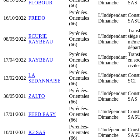
FLOBOUR
Dimanche
SAS
(66)
Pyrénées-
L'Indépendant
Consti
16/10/2022
FREDO
Orientales
Dimanche
SAS
(66)
Transf
Pyrénées-
ECURIE
L'Indépendant
siège 
08/05/2022
Orientales
RAYBEAU
Dimanche
même
(66)
dépar
Pyrénées-
Trans
L'Indépendant
17/04/2022
RAYBEAU
Orientales
en soc
Dimanche
(66)
civile
Pyrénées-
LA
L'Indépendant
Consti
13/02/2022
Orientales
SEDANNAISE
Dimanche
SCI
(66)
Pyrénées-
L'Indépendant
Consti
30/05/2021
ZALTO
Orientales
Dimanche
SAS
(66)
Pyrénées-
L'Indépendant
Consti
17/01/2021
FEED EASY
Orientales
Dimanche
SAS
(66)
Pyrénées-
L'Indépendant
Consti
10/01/2021
K2 SAS
Orientales
Dimanche
SAS
(66)