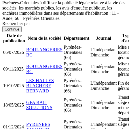
Pyrénées-Orientales à diffuser la publicité légale relative à la vie des
sociétés, les marchés publics, les avis d'enquête publique, les
enchères immobilières dans ses départements d'habilitation : 11 -
Aude, 66 - Pyrénées-Orientales.
Rechercher par
Continue
Date de
Typ
Nom de la société
Département
Journal
publication
d'a
Pyrénées-
Mise 
BOULANGERIES
L'Indépendant
05/07/2026
Orientales
locati
BG
Dimanche
(66)
géran
Pyrénées-
Mise 
BOULANGERIES
L'Indépendant
09/11/2025
Orientales
locati
BG
Dimanche
(66)
géran
LES HALLES
Pyrénées-
L'Indépendant
Fin de
19/10/2025
BLACHERE
Orientales
Dimanche
géran
BERNARD
(66)
Transf
Pyrénées-
GFA BATI
L'Indépendant
siège 
18/05/2025
Orientales
SOLUTIONS
Dimanche
même
(66)
dépar
Transf
Pyrénées-
PYRENEES
L'Indépendant
siège 
01/12/2024
Orientales