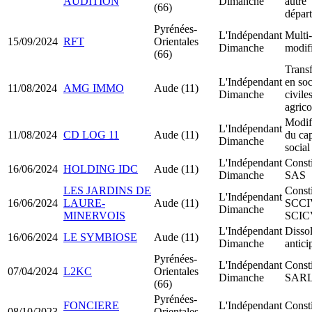
AUDITION
Dimanche
autre
(66)
dépar
Pyrénées-
L'Indépendant
Multi-
15/09/2024
RFT
Orientales
Dimanche
modif
(66)
Trans
L'Indépendant
en soc
11/08/2024
AMG IMMO
Aude (11)
Dimanche
civile
agrico
Modif
L'Indépendant
11/08/2024
CD LOG 11
Aude (11)
du cap
Dimanche
social
L'Indépendant
Consti
16/06/2024
HOLDING IDC
Aude (11)
Dimanche
SAS
LES JARDINS DE
Consti
L'Indépendant
16/06/2024
LAURE-
Aude (11)
SCCI
Dimanche
MINERVOIS
SCIC
L'Indépendant
Disso
16/06/2024
LE SYMBIOSE
Aude (11)
Dimanche
antici
Pyrénées-
L'Indépendant
Consti
07/04/2024
L2KC
Orientales
Dimanche
SAR
(66)
Pyrénées-
FONCIERE
L'Indépendant
Consti
08/10/2023
Orientales