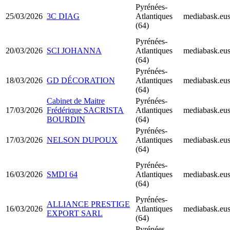
Pyrénées-
25/03/2026
3C DIAG
Atlantiques
mediabask.eu
(64)
Pyrénées-
20/03/2026
SCI JOHANNA
Atlantiques
mediabask.eu
(64)
Pyrénées-
18/03/2026
GD DÉCORATION
Atlantiques
mediabask.eu
(64)
Cabinet de Maitre
Pyrénées-
17/03/2026
Frédérique SACRISTA
Atlantiques
mediabask.eu
BOURDIN
(64)
Pyrénées-
17/03/2026
NELSON DUPOUX
Atlantiques
mediabask.eu
(64)
Pyrénées-
16/03/2026
SMDI 64
Atlantiques
mediabask.eu
(64)
Pyrénées-
ALLIANCE PRESTIGE
16/03/2026
Atlantiques
mediabask.eu
EXPORT SARL
(64)
Pyrénées-