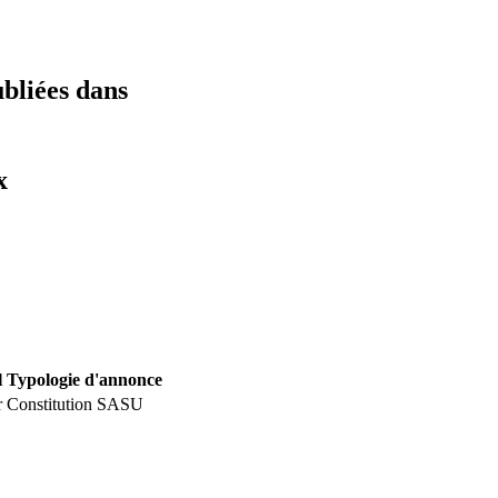
ubliées dans
x
l
Typologie d'annonce
r
Constitution SASU