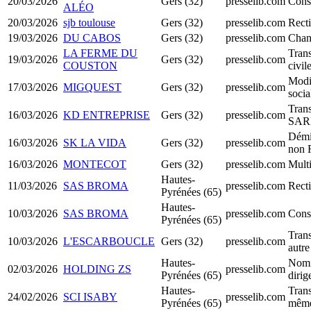
20/03/2026
Gers (32)
presselib.com
Cons
ALÉO
20/03/2026
sjb toulouse
Gers (32)
presselib.com
Recti
19/03/2026
DU CABOS
Gers (32)
presselib.com
Chan
LA FERME DU
Trans
19/03/2026
Gers (32)
presselib.com
COUSTON
civil
Modif
17/03/2026
MIGQUEST
Gers (32)
presselib.com
socia
Tran
16/03/2026
KD ENTREPRISE
Gers (32)
presselib.com
SAR
Démi
16/03/2026
SK LA VIDA
Gers (32)
presselib.com
non 
16/03/2026
MONTECOT
Gers (32)
presselib.com
Multi
Hautes-
11/03/2026
SAS BROMA
presselib.com
Recti
Pyrénées (65)
Hautes-
10/03/2026
SAS BROMA
presselib.com
Cons
Pyrénées (65)
Trans
10/03/2026
L'ESCARBOUCLE
Gers (32)
presselib.com
autre
Hautes-
Nomi
02/03/2026
HOLDING ZS
presselib.com
Pyrénées (65)
diri
Hautes-
Trans
24/02/2026
SCI ISABY
presselib.com
Pyrénées (65)
même