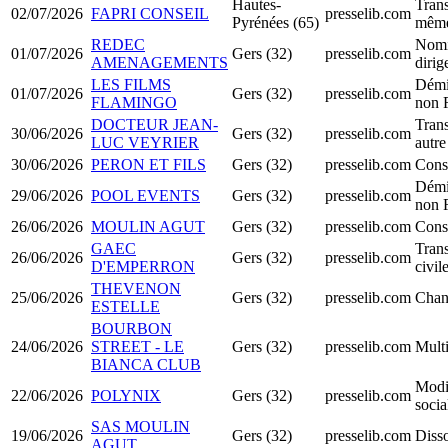
Hautes-
Trans
02/07/2026
FAPRI CONSEIL
presselib.com
Pyrénées (65)
même
REDEC
Nomi
01/07/2026
Gers (32)
presselib.com
AMENAGEMENTS
diri
LES FILMS
Démi
01/07/2026
Gers (32)
presselib.com
FLAMINGO
non 
DOCTEUR JEAN-
Trans
30/06/2026
Gers (32)
presselib.com
LUC VEYRIER
autre
30/06/2026
PERON ET FILS
Gers (32)
presselib.com
Cons
Démi
29/06/2026
POOL EVENTS
Gers (32)
presselib.com
non 
26/06/2026
MOULIN AGUT
Gers (32)
presselib.com
Cons
GAEC
Trans
26/06/2026
Gers (32)
presselib.com
D'EMPERRON
civil
THEVENON
25/06/2026
Gers (32)
presselib.com
Chan
ESTELLE
BOURBON
24/06/2026
STREET - LE
Gers (32)
presselib.com
Multi
BIANCA CLUB
Modif
22/06/2026
POLYNIX
Gers (32)
presselib.com
socia
SAS MOULIN
19/06/2026
Gers (32)
presselib.com
Disso
AGUT