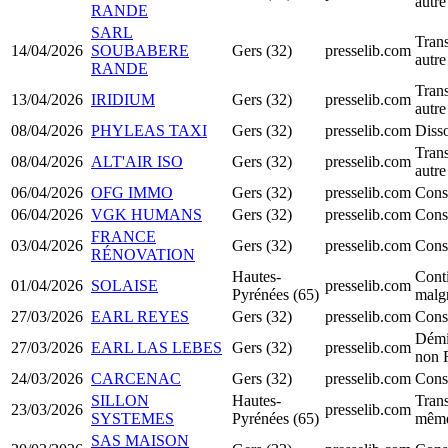
autre
RANDE
SARL
Trans
14/04/2026
SOUBABERE
Gers (32)
presselib.com
autre
RANDE
Trans
13/04/2026
IRIDIUM
Gers (32)
presselib.com
autre
08/04/2026
PHYLEAS TAXI
Gers (32)
presselib.com
Disso
Trans
08/04/2026
ALT'AIR ISO
Gers (32)
presselib.com
autre
06/04/2026
OFG IMMO
Gers (32)
presselib.com
Cons
06/04/2026
VGK HUMANS
Gers (32)
presselib.com
Cons
FRANCE
03/04/2026
Gers (32)
presselib.com
Cons
RÉNOVATION
Hautes-
Conti
01/04/2026
SOLAISE
presselib.com
Pyrénées (65)
malgr
27/03/2026
EARL REYES
Gers (32)
presselib.com
Cons
Démi
27/03/2026
EARL LAS LEBES
Gers (32)
presselib.com
non 
24/03/2026
CARCENAC
Gers (32)
presselib.com
Cons
SILLON
Hautes-
Trans
23/03/2026
presselib.com
SYSTEMES
Pyrénées (65)
même
SAS MAISON