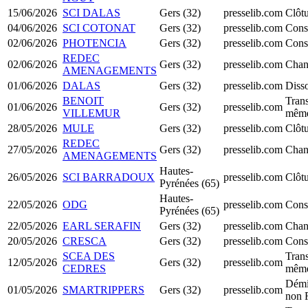
15/06/2026
SCI DALAS
Gers (32)
presselib.com
Clôtu
04/06/2026
SCI COTONAT
Gers (32)
presselib.com
Cons
02/06/2026
PHOTENCIA
Gers (32)
presselib.com
Cons
REDEC
02/06/2026
Gers (32)
presselib.com
Chan
AMENAGEMENTS
01/06/2026
DALAS
Gers (32)
presselib.com
Disso
BENOIT
Trans
01/06/2026
Gers (32)
presselib.com
VILLEMUR
même
28/05/2026
MULE
Gers (32)
presselib.com
Clôtu
REDEC
27/05/2026
Gers (32)
presselib.com
Chan
AMENAGEMENTS
Hautes-
26/05/2026
SCI BARRADOUX
presselib.com
Clôtu
Pyrénées (65)
Hautes-
22/05/2026
ODG
presselib.com
Cons
Pyrénées (65)
22/05/2026
EARL SERAFIN
Gers (32)
presselib.com
Chan
20/05/2026
CRESCA
Gers (32)
presselib.com
Cons
SCEA DES
Trans
12/05/2026
Gers (32)
presselib.com
CEDRES
même
Démi
01/05/2026
SMARTRIPPERS
Gers (32)
presselib.com
non 