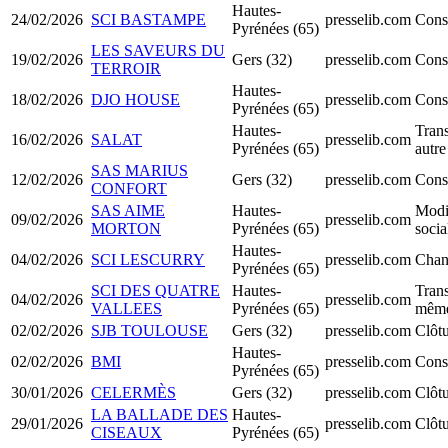
Hautes-
24/02/2026
SCI BASTAMPE
presselib.com
Cons
Pyrénées (65)
LES SAVEURS DU
19/02/2026
Gers (32)
presselib.com
Cons
TERROIR
Hautes-
18/02/2026
DJO HOUSE
presselib.com
Cons
Pyrénées (65)
Hautes-
Trans
16/02/2026
SALAT
presselib.com
Pyrénées (65)
autre
SAS MARIUS
12/02/2026
Gers (32)
presselib.com
Cons
CONFORT
SAS AIME
Hautes-
Modif
09/02/2026
presselib.com
MORTON
Pyrénées (65)
socia
Hautes-
04/02/2026
SCI LESCURRY
presselib.com
Chan
Pyrénées (65)
SCI DES QUATRE
Hautes-
Trans
04/02/2026
presselib.com
VALLEES
Pyrénées (65)
même
02/02/2026
SJB TOULOUSE
Gers (32)
presselib.com
Clôtu
Hautes-
02/02/2026
BMI
presselib.com
Cons
Pyrénées (65)
30/01/2026
CELERMÈS
Gers (32)
presselib.com
Clôtu
LA BALLADE DES
Hautes-
29/01/2026
presselib.com
Clôtu
CISEAUX
Pyrénées (65)