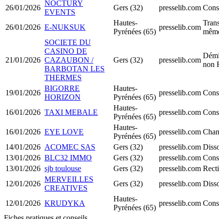
NOCTURY
26/01/2026
Gers (32)
presselib.com
Cons
EVENTS
Hautes-
Trans
26/01/2026
E-NUKSUK
presselib.com
Pyrénées (65)
même
SOCIETE DU
CASINO DE
Démi
21/01/2026
CAZAUBON /
Gers (32)
presselib.com
non 
BARBOTAN LES
THERMES
BIGORRE
Hautes-
19/01/2026
presselib.com
Cons
HORIZON
Pyrénées (65)
Hautes-
16/01/2026
TAXI MEBALE
presselib.com
Cons
Pyrénées (65)
Hautes-
16/01/2026
EYE LOVE
presselib.com
Chan
Pyrénées (65)
14/01/2026
ACOMEC SAS
Gers (32)
presselib.com
Disso
13/01/2026
BLC32 IMMO
Gers (32)
presselib.com
Cons
13/01/2026
sjb toulouse
Gers (32)
presselib.com
Recti
MERVEILLES
12/01/2026
Gers (32)
presselib.com
Disso
CREATIVES
Hautes-
12/01/2026
KRUDYKA
presselib.com
Cons
Pyrénées (65)
Fiches pratiques et conseils