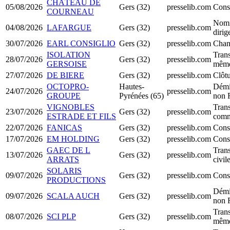
CHÂTEAU DE
05/08/2026
Gers (32)
presselib.com
Cons
COURNEAU
Nomi
04/08/2026
LAFARGUE
Gers (32)
presselib.com
diri
30/07/2026
EARL CONSIGLIO
Gers (32)
presselib.com
Chan
ISOLATION
Trans
28/07/2026
Gers (32)
presselib.com
GERSOISE
même
27/07/2026
DE BIERE
Gers (32)
presselib.com
Clôtu
OCTOPRO-
Hautes-
Démi
24/07/2026
presselib.com
GROUPE
Pyrénées (65)
non 
VIGNOBLES
Trans
23/07/2026
Gers (32)
presselib.com
ESTRADE ET FILS
comm
22/07/2026
FANICAS
Gers (32)
presselib.com
Cons
17/07/2026
EM HOLDING
Gers (32)
presselib.com
Cons
GAEC DE L
Trans
13/07/2026
Gers (32)
presselib.com
ARRATS
civil
SOLARIS
09/07/2026
Gers (32)
presselib.com
Cons
PRODUCTIONS
Démi
09/07/2026
SCALA AUCH
Gers (32)
presselib.com
non 
Trans
08/07/2026
SCI PLP
Gers (32)
presselib.com
même