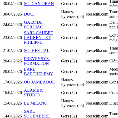
Trans
30/04/2026
SCI CANTIRAN
Gers (32)
presselib.com
même
Hautes-
Trans
30/04/2026
DOCI
presselib.com
Pyrénées (65)
autre
GAEC DE
Démi
24/04/2026
Gers (32)
presselib.com
PORDIAC
non 
SARL CAUBET
Conti
23/04/2026
LAURENT ET
Gers (32)
presselib.com
malgr
PHILIPPE
Trans
21/04/2026
SCI HESTIAL
Gers (32)
presselib.com
comm
PREVENSYS-
20/04/2026
Gers (32)
presselib.com
Clôtu
FORMATION
EARL
Modif
20/04/2026
Gers (32)
presselib.com
BARTHELEMY
socia
Hautes-
17/04/2026
OÔ JAMBAQUE
presselib.com
Cons
Pyrénées (65)
ALAMBIC
16/04/2026
Gers (32)
presselib.com
Cons
STUDIO
Hautes-
15/04/2026
LE MILANO
presselib.com
Disso
Pyrénées (65)
SARL
Trans
14/04/2026
SOUBABERE
Gers (32)
presselib.com