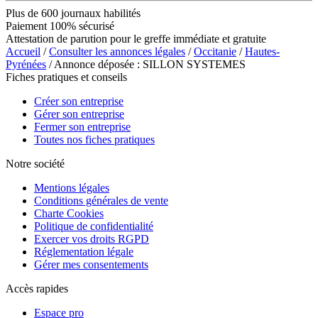
Plus de 600 journaux habilités
Paiement 100% sécurisé
Attestation de parution pour le greffe immédiate et gratuite
Accueil
/
Consulter les annonces légales
/
Occitanie
/
Hautes-
Pyrénées
/ Annonce déposée : SILLON SYSTEMES
Fiches pratiques et conseils
Créer son entreprise
Gérer son entreprise
Fermer son entreprise
Toutes nos fiches pratiques
Notre société
Mentions légales
Conditions générales de vente
Charte Cookies
Politique de confidentialité
Exercer vos droits RGPD
Réglementation légale
Gérer mes consentements
Accès rapides
Espace pro