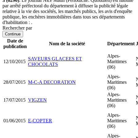
3 (6290)
. Le journal Nice Matin (Périodicité: Quotidien) est habilité
par arrêté préfectoral du département à diffuser la publicité légale
relative à la vie des sociétés, les marchés publics, les avis d'enquête
publique, les enchères immobilières dans tous ses départements
d'habilitation : .
Rechercher par
Continue
Date de
Nom de la société
Département
publication
Alpes-
SAVEURS GLACEES ET
12/10/2015
Maritimes
CHOCOLATS
(06)
Alpes-
28/07/2015
M-C-A DECORATION
Maritimes
(06)
Alpes-
17/07/2015
VIGZEN
Maritimes
(06)
Alpes-
01/06/2015
E-COPTER
Maritimes
(06)
Alpes-