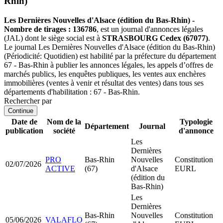
Rhin)
Les Dernières Nouvelles d'Alsace (édition du Bas-Rhin) -
Nombre de tirages : 136786
, est un journal d'annonces légales
(JAL) dont le siège social est à
STRASBOURG Cedex (67077)
.
Le journal Les Dernières Nouvelles d'Alsace (édition du Bas-Rhin)
(Périodicité: Quotidien) est habilité par la préfecture du département
67 - Bas-Rhin à publier les annonces légales, les appels d’offres de
marchés publics, les enquêtes publiques, les ventes aux enchères
immobilières (ventes à venir et résultat des ventes) dans tous ses
départements d'habilitation : 67 - Bas-Rhin.
Rechercher par
Continue
Date de
Nom de la
Typologie
Département
Journal
publication
société
d'annonce
Les
Dernières
PRO
Bas-Rhin
Nouvelles
Constitution
02/07/2026
ACTIVE
(67)
d'Alsace
EURL
(édition du
Bas-Rhin)
Les
Dernières
Bas-Rhin
Nouvelles
Constitution
05/06/2026
VALAFLO