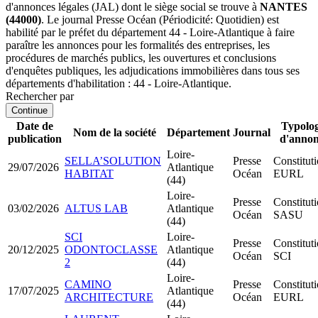
d'annonces légales (JAL) dont le siège social se trouve à
NANTES
(44000)
. Le journal Presse Océan (Périodicité: Quotidien) est
habilité par le préfet du département 44 - Loire-Atlantique à faire
paraître les annonces pour les formalités des entreprises, les
procédures de marchés publics, les ouvertures et conclusions
d'enquêtes publiques, les adjudications immobilières dans tous ses
départements d'habilitation : 44 - Loire-Atlantique.
Rechercher par
Continue
Date de
Typolog
Nom de la société
Département
Journal
publication
d'anno
Loire-
SELLA’SOLUTION
Presse
Constitut
29/07/2026
Atlantique
HABITAT
Océan
EURL
(44)
Loire-
Presse
Constitut
03/02/2026
ALTUS LAB
Atlantique
Océan
SASU
(44)
SCI
Loire-
Presse
Constitut
20/12/2025
ODONTOCLASSE
Atlantique
Océan
SCI
2
(44)
Loire-
CAMINO
Presse
Constitut
17/07/2025
Atlantique
ARCHITECTURE
Océan
EURL
(44)