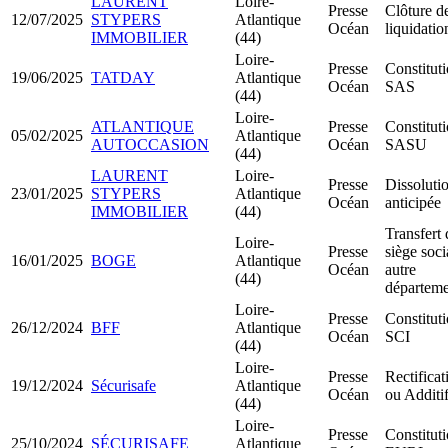
LAURENT
Loire-
Presse
Clôture d
12/07/2025
STYPERS
Atlantique
Océan
liquidatio
IMMOBILIER
(44)
Loire-
Presse
Constitut
19/06/2025
TATDAY
Atlantique
Océan
SAS
(44)
Loire-
ATLANTIQUE
Presse
Constitut
05/02/2025
Atlantique
AUTOCCASION
Océan
SASU
(44)
LAURENT
Loire-
Presse
Dissoluti
23/01/2025
STYPERS
Atlantique
Océan
anticipée
IMMOBILIER
(44)
Transfert 
Loire-
Presse
siège soci
16/01/2025
BOGE
Atlantique
Océan
autre
(44)
départeme
Loire-
Presse
Constitut
26/12/2024
BFF
Atlantique
Océan
SCI
(44)
Loire-
Presse
Rectificat
19/12/2024
Sécurisafe
Atlantique
Océan
ou Additi
(44)
Loire-
Presse
Constitut
25/10/2024
SÉCURISAFE
Atlantique