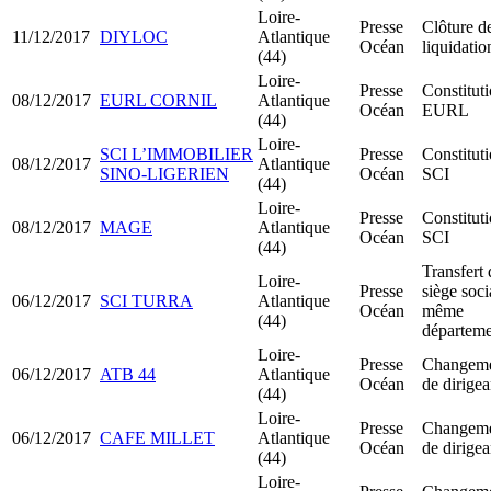
Loire-
Presse
Clôture d
11/12/2017
DIYLOC
Atlantique
Océan
liquidatio
(44)
Loire-
Presse
Constitut
08/12/2017
EURL CORNIL
Atlantique
Océan
EURL
(44)
Loire-
SCI L’IMMOBILIER
Presse
Constitut
08/12/2017
Atlantique
SINO-LIGERIEN
Océan
SCI
(44)
Loire-
Presse
Constitut
08/12/2017
MAGE
Atlantique
Océan
SCI
(44)
Transfert 
Loire-
Presse
siège soci
06/12/2017
SCI TURRA
Atlantique
Océan
même
(44)
départeme
Loire-
Presse
Changem
06/12/2017
ATB 44
Atlantique
Océan
de dirigea
(44)
Loire-
Presse
Changem
06/12/2017
CAFE MILLET
Atlantique
Océan
de dirigea
(44)
Loire-