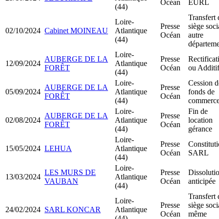
Océan
EURL
(44)
Transfert 
Loire-
Presse
siège soci
02/10/2024
Cabinet MOINEAU
Atlantique
Océan
autre
(44)
départeme
Loire-
AUBERGE DE LA
Presse
Rectificat
12/09/2024
Atlantique
FORÊT
Océan
ou Additi
(44)
Loire-
Cession d
AUBERGE DE LA
Presse
05/09/2024
Atlantique
fonds de
FORÊT
Océan
(44)
commerc
Loire-
Fin de
AUBERGE DE LA
Presse
02/08/2024
Atlantique
location
FORÊT
Océan
(44)
gérance
Loire-
Presse
Constitut
15/05/2024
LEHUA
Atlantique
Océan
SARL
(44)
Loire-
LES MURS DE
Presse
Dissoluti
13/03/2024
Atlantique
VAUBAN
Océan
anticipée
(44)
Transfert 
Loire-
Presse
siège soci
24/02/2024
SARL KONCAR
Atlantique
Océan
même
(44)