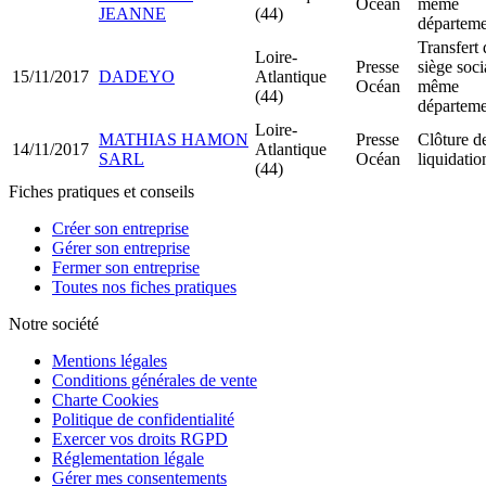
Océan
même
JEANNE
(44)
départeme
Transfert 
Loire-
Presse
siège soci
15/11/2017
DADEYO
Atlantique
Océan
même
(44)
départeme
Loire-
MATHIAS HAMON
Presse
Clôture d
14/11/2017
Atlantique
SARL
Océan
liquidatio
(44)
Fiches pratiques et conseils
Créer son entreprise
Gérer son entreprise
Fermer son entreprise
Toutes nos fiches pratiques
Notre société
Mentions légales
Conditions générales de vente
Charte Cookies
Politique de confidentialité
Exercer vos droits RGPD
Réglementation légale
Gérer mes consentements