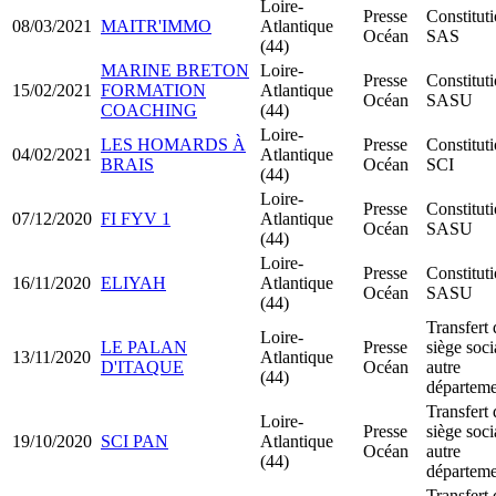
Loire-
Presse
Constitut
08/03/2021
MAITR'IMMO
Atlantique
Océan
SAS
(44)
MARINE BRETON
Loire-
Presse
Constitut
15/02/2021
FORMATION
Atlantique
Océan
SASU
COACHING
(44)
Loire-
LES HOMARDS À
Presse
Constitut
04/02/2021
Atlantique
BRAIS
Océan
SCI
(44)
Loire-
Presse
Constitut
07/12/2020
FI FYV 1
Atlantique
Océan
SASU
(44)
Loire-
Presse
Constitut
16/11/2020
ELIYAH
Atlantique
Océan
SASU
(44)
Transfert 
Loire-
LE PALAN
Presse
siège soci
13/11/2020
Atlantique
D'ITAQUE
Océan
autre
(44)
départeme
Transfert 
Loire-
Presse
siège soci
19/10/2020
SCI PAN
Atlantique
Océan
autre
(44)
départeme
Transfert 