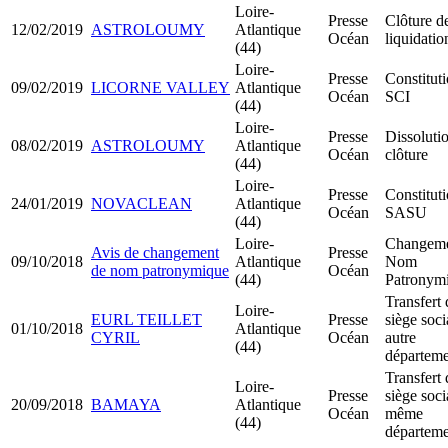
Loire-
Presse
Clôture d
12/02/2019
ASTROLOUMY
Atlantique
Océan
liquidatio
(44)
Loire-
Presse
Constitut
09/02/2019
LICORNE VALLEY
Atlantique
Océan
SCI
(44)
Loire-
Presse
Dissoluti
08/02/2019
ASTROLOUMY
Atlantique
Océan
clôture
(44)
Loire-
Presse
Constitut
24/01/2019
NOVACLEAN
Atlantique
Océan
SASU
(44)
Loire-
Changem
Avis de changement
Presse
09/10/2018
Atlantique
Nom
de nom patronymique
Océan
(44)
Patronym
Transfert 
Loire-
EURL TEILLET
Presse
siège soci
01/10/2018
Atlantique
CYRIL
Océan
autre
(44)
départeme
Transfert 
Loire-
Presse
siège soci
20/09/2018
BAMAYA
Atlantique
Océan
même
(44)
départeme