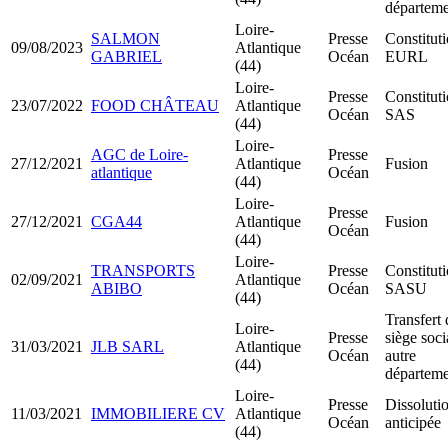
départeme
Loire-
SALMON
Presse
Constitut
09/08/2023
Atlantique
GABRIEL
Océan
EURL
(44)
Loire-
Presse
Constitut
23/07/2022
FOOD CHÂTEAU
Atlantique
Océan
SAS
(44)
Loire-
AGC de Loire-
Presse
27/12/2021
Atlantique
Fusion
atlantique
Océan
(44)
Loire-
Presse
27/12/2021
CGA44
Atlantique
Fusion
Océan
(44)
Loire-
TRANSPORTS
Presse
Constitut
02/09/2021
Atlantique
ABIBO
Océan
SASU
(44)
Transfert 
Loire-
Presse
siège soci
31/03/2021
JLB SARL
Atlantique
Océan
autre
(44)
départeme
Loire-
Presse
Dissoluti
11/03/2021
IMMOBILIERE CV
Atlantique
Océan
anticipée
(44)