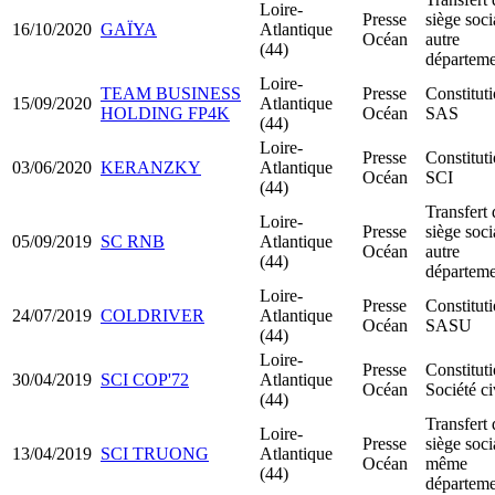
Loire-
Presse
siège soci
16/10/2020
GAÏYA
Atlantique
Océan
autre
(44)
départeme
Loire-
TEAM BUSINESS
Presse
Constitut
15/09/2020
Atlantique
HOLDING FP4K
Océan
SAS
(44)
Loire-
Presse
Constitut
03/06/2020
KERANZKY
Atlantique
Océan
SCI
(44)
Transfert 
Loire-
Presse
siège soci
05/09/2019
SC RNB
Atlantique
Océan
autre
(44)
départeme
Loire-
Presse
Constitut
24/07/2019
COLDRIVER
Atlantique
Océan
SASU
(44)
Loire-
Presse
Constitut
30/04/2019
SCI COP'72
Atlantique
Océan
Société ci
(44)
Transfert 
Loire-
Presse
siège soci
13/04/2019
SCI TRUONG
Atlantique
Océan
même
(44)
départeme