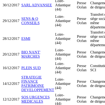
Loire-
Presse
Changem
30/12/2017
SARL ADVANSEE
Atlantique
Océan
de dirigea
(44)
Transfert 
Loire-
SENS & O
Presse
siège soci
29/12/2017
Atlantique
CONSEILS
Océan
même
(44)
départeme
Transfert 
Loire-
Presse
siège soci
28/12/2017
ESMI
Atlantique
Océan
même
(44)
départeme
Loire-
BIO NANT'
Presse
Changem
20/12/2017
Atlantique
MARCHES
Océan
de dirigea
(44)
Loire-
Presse
Constitut
16/12/2017
PLEIN SUD
Atlantique
Océan
SCI
(44)
STRATEGIE
Loire-
FINANCE
Presse
Changem
14/12/2017
Atlantique
PATRIMOINE
Océan
de dirigea
(44)
DEVELOPPEMENT
Loire-
SOS URGENCES
Presse
Changem
12/12/2017
Atlantique
MEDICALES
Océan
de dirigea
(44)