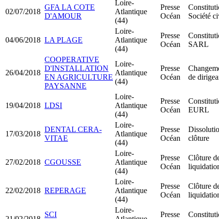
Loire-
GFA LA COTE
Presse
Constitut
02/07/2018
Atlantique
D'AMOUR
Océan
Société ci
(44)
Loire-
Presse
Constitut
04/06/2018
LA PLAGE
Atlantique
Océan
SARL
(44)
COOPERATIVE
Loire-
D'INSTALLATION
Presse
Changem
26/04/2018
Atlantique
EN AGRICULTURE
Océan
de dirigea
(44)
PAYSANNE
Loire-
Presse
Constitut
19/04/2018
LDSI
Atlantique
Océan
EURL
(44)
Loire-
DENTAL CERA-
Presse
Dissoluti
17/03/2018
Atlantique
VITAE
Océan
clôture
(44)
Loire-
Presse
Clôture d
27/02/2018
CGOUSSE
Atlantique
Océan
liquidatio
(44)
Loire-
Presse
Clôture d
22/02/2018
REPERAGE
Atlantique
Océan
liquidatio
(44)
Loire-
SCI
Presse
Constitut
21/02/2018
Atlantique