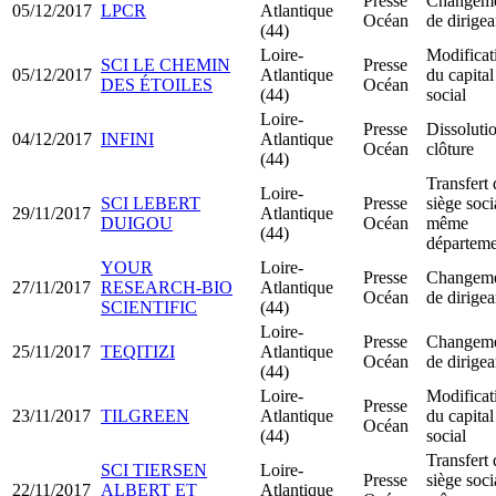
Presse
Changem
05/12/2017
LPCR
Atlantique
Océan
de dirigea
(44)
Loire-
Modificat
SCI LE CHEMIN
Presse
05/12/2017
Atlantique
du capital
DES ÉTOILES
Océan
(44)
social
Loire-
Presse
Dissoluti
04/12/2017
INFINI
Atlantique
Océan
clôture
(44)
Transfert 
Loire-
SCI LEBERT
Presse
siège soci
29/11/2017
Atlantique
DUIGOU
Océan
même
(44)
départeme
YOUR
Loire-
Presse
Changem
27/11/2017
RESEARCH-BIO
Atlantique
Océan
de dirigea
SCIENTIFIC
(44)
Loire-
Presse
Changem
25/11/2017
TEQITIZI
Atlantique
Océan
de dirigea
(44)
Loire-
Modificat
Presse
23/11/2017
TILGREEN
Atlantique
du capital
Océan
(44)
social
Transfert 
SCI TIERSEN
Loire-
Presse
siège soci
22/11/2017
ALBERT ET
Atlantique