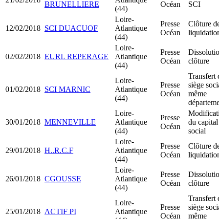
BRUNELLIERE
Océan
SCI
(44)
Loire-
Presse
Clôture d
12/02/2018
SCI DUACUOF
Atlantique
Océan
liquidatio
(44)
Loire-
Presse
Dissoluti
02/02/2018
EURL REPERAGE
Atlantique
Océan
clôture
(44)
Transfert 
Loire-
Presse
siège soci
01/02/2018
SCI MARNIC
Atlantique
Océan
même
(44)
départeme
Loire-
Modificat
Presse
30/01/2018
MENNEVILLE
Atlantique
du capital
Océan
(44)
social
Loire-
Presse
Clôture d
29/01/2018
H..R.C.F
Atlantique
Océan
liquidatio
(44)
Loire-
Presse
Dissoluti
26/01/2018
CGOUSSE
Atlantique
Océan
clôture
(44)
Transfert 
Loire-
Presse
siège soci
25/01/2018
ACTIF PI
Atlantique
Océan
même