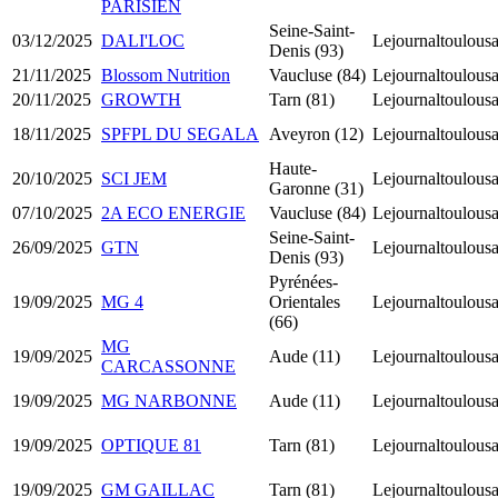
PARISIEN
Seine-Saint-
03/12/2025
DALI'LOC
Lejournaltoulousa
Denis (93)
21/11/2025
Blossom Nutrition
Vaucluse (84)
Lejournaltoulousa
20/11/2025
GROWTH
Tarn (81)
Lejournaltoulousa
18/11/2025
SPFPL DU SEGALA
Aveyron (12)
Lejournaltoulousa
Haute-
20/10/2025
SCI JEM
Lejournaltoulousa
Garonne (31)
07/10/2025
2A ECO ENERGIE
Vaucluse (84)
Lejournaltoulousa
Seine-Saint-
26/09/2025
GTN
Lejournaltoulousa
Denis (93)
Pyrénées-
19/09/2025
MG 4
Orientales
Lejournaltoulousa
(66)
MG
19/09/2025
Aude (11)
Lejournaltoulousa
CARCASSONNE
19/09/2025
MG NARBONNE
Aude (11)
Lejournaltoulousa
19/09/2025
OPTIQUE 81
Tarn (81)
Lejournaltoulousa
19/09/2025
GM GAILLAC
Tarn (81)
Lejournaltoulousa