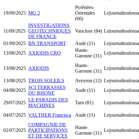
Pyrénées-
19/09/2025
MG 2
Orientales
Lejournaltoulousa
(66)
INVESTIGATIONS
11/09/2025
GEOTECHNIQUES
Vaucluse (84)
Lejournaltoulousa
DE FRANCE
01/09/2025
BN TRANSPORT
Aude (11)
Lejournaltoulousa
Haute-
13/08/2025
AXIODIS CRO
Lejournaltoulousa
Garonne (31)
Haute-
13/08/2025
AXIODIS
Lejournaltoulousa
Garonne (31)
13/08/2025
TROIS SOLEILS
Aveyron (12)
Lejournaltoulousa
SCI TERRASSES
04/08/2025
Aude (11)
Lejournaltoulousa
DU RHONE
LE PARADIS DES
29/07/2025
Tarn (81)
Lejournaltoulousa
MACHINES
04/07/2025
VALTHER Francisca
Aude (11)
Lejournaltoulousa
COMPAGNIE DE
Haute-
02/07/2025
PARTICIPATIONS
Lejournaltoulousa
Garonne (31)
ET DE SERVICES