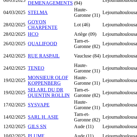
06/03/2025
Lejournaltoulousa
DEMENAGEMENTS
(94)
Haute-
04/03/2025
STELMA
Lejournaltoulousa
Garonne (31)
GOYON
28/02/2025
Lot (46)
Lejournaltoulousa
CHARPENTE
28/02/2025
HCO
Ariège (09)
Lejournaltoulousa
Tarn-et-
26/02/2025
QUALIFOOD
Lejournaltoulousa
Garonne (82)
24/02/2025
RUE RASPAIL
Vaucluse (84)
Lejournaltoulousa
Haute-
24/02/2025
TENEO
Lejournaltoulousa
Garonne (31)
MONSIEUR OLOF
Haute-
19/02/2025
Lejournaltoulousa
KOPPENBERG
Garonne (31)
SELARL DU DR
Tarn-et-
19/02/2025
Lejournaltoulousa
QUENTIN ROLLIN
Garonne (82)
Haute-
17/02/2025
SYSVAPE
Lejournaltoulousa
Garonne (31)
Tarn-et-
14/02/2025
SARL H. ASIE
Lejournaltoulousa
Garonne (82)
12/02/2025
GILS SN
Aude (11)
Lejournaltoulousa
10/02/2025
PLUME
Aude (11)
Lejournaltoulousa