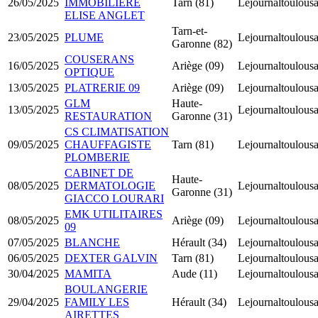
26/05/2025
IMMOBILIERE
Tarn (81)
Lejournaltoulousa
ELISE ANGLET
Tarn-et-
23/05/2025
PLUME
Lejournaltoulousa
Garonne (82)
COUSERANS
16/05/2025
Ariège (09)
Lejournaltoulousa
OPTIQUE
13/05/2025
PLATRERIE 09
Ariège (09)
Lejournaltoulousa
GLM
Haute-
13/05/2025
Lejournaltoulousa
RESTAURATION
Garonne (31)
CS CLIMATISATION
09/05/2025
CHAUFFAGISTE
Tarn (81)
Lejournaltoulousa
PLOMBERIE
CABINET DE
Haute-
08/05/2025
DERMATOLOGIE
Lejournaltoulousa
Garonne (31)
GIACCO LOURARI
EMK UTILITAIRES
08/05/2025
Ariège (09)
Lejournaltoulousa
09
07/05/2025
BLANCHE
Hérault (34)
Lejournaltoulousa
06/05/2025
DEXTER GALVIN
Tarn (81)
Lejournaltoulousa
30/04/2025
MAMITA
Aude (11)
Lejournaltoulousa
BOULANGERIE
29/04/2025
FAMILY LES
Hérault (34)
Lejournaltoulousa
AIRETTES