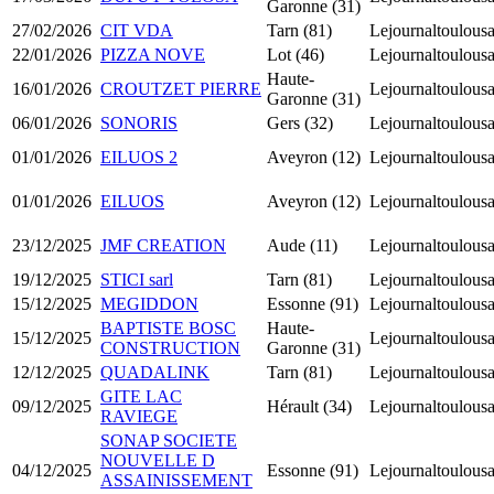
Garonne (31)
27/02/2026
CIT VDA
Tarn (81)
Lejournaltoulousa
22/01/2026
PIZZA NOVE
Lot (46)
Lejournaltoulousa
Haute-
16/01/2026
CROUTZET PIERRE
Lejournaltoulousa
Garonne (31)
06/01/2026
SONORIS
Gers (32)
Lejournaltoulousa
01/01/2026
EILUOS 2
Aveyron (12)
Lejournaltoulousa
01/01/2026
EILUOS
Aveyron (12)
Lejournaltoulousa
23/12/2025
JMF CREATION
Aude (11)
Lejournaltoulousa
19/12/2025
STICI sarl
Tarn (81)
Lejournaltoulousa
15/12/2025
MEGIDDON
Essonne (91)
Lejournaltoulousa
BAPTISTE BOSC
Haute-
15/12/2025
Lejournaltoulousa
CONSTRUCTION
Garonne (31)
12/12/2025
QUADALINK
Tarn (81)
Lejournaltoulousa
GITE LAC
09/12/2025
Hérault (34)
Lejournaltoulousa
RAVIEGE
SONAP SOCIETE
NOUVELLE D
04/12/2025
Essonne (91)
Lejournaltoulousa
ASSAINISSEMENT