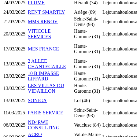
24/03/2025
PLUME
Hérault (34)
Lejournaltoulousa
24/03/2025
RENT SMARTLY
Ariège (09)
Lejournaltoulousa
Seine-Saint-
21/03/2025
MMS RENOV
Lejournaltoulousa
Denis (93)
VITICOLE
Haute-
20/03/2025
Lejournaltoulousa
SERVICES
Garonne (31)
Haute-
17/03/2025
MES FRANCE
Lejournaltoulousa
Garonne (31)
2 ALLEE
Haute-
13/03/2025
Lejournaltoulousa
CHANTECAILLE
Garonne (31)
10 B IMPASSE
Haute-
13/03/2025
Lejournaltoulousa
LIFFARD
Garonne (31)
LES VILLAS DU
Haute-
13/03/2025
Lejournaltoulousa
VIDAILLON
Garonne (31)
13/03/2025
SONIGA
Lot (46)
Lejournaltoulousa
Seine-Saint-
11/03/2025
PARIS SERVICE
Lejournaltoulousa
Denis (93)
ND4RWE
06/03/2025
Vaucluse (84)
Lejournaltoulousa
CONSULTING
ACRO
Val-de-Marne