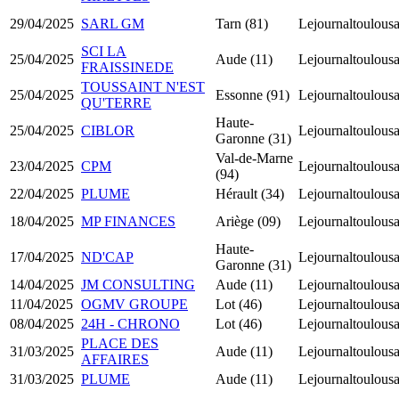
29/04/2025
SARL GM
Tarn (81)
Lejournaltoulousa
SCI LA
25/04/2025
Aude (11)
Lejournaltoulousa
FRAISSINEDE
TOUSSAINT N'EST
25/04/2025
Essonne (91)
Lejournaltoulousa
QU'TERRE
Haute-
25/04/2025
CIBLOR
Lejournaltoulousa
Garonne (31)
Val-de-Marne
23/04/2025
CPM
Lejournaltoulousa
(94)
22/04/2025
PLUME
Hérault (34)
Lejournaltoulousa
18/04/2025
MP FINANCES
Ariège (09)
Lejournaltoulousa
Haute-
17/04/2025
ND'CAP
Lejournaltoulousa
Garonne (31)
14/04/2025
JM CONSULTING
Aude (11)
Lejournaltoulousa
11/04/2025
OGMV GROUPE
Lot (46)
Lejournaltoulousa
08/04/2025
24H - CHRONO
Lot (46)
Lejournaltoulousa
PLACE DES
31/03/2025
Aude (11)
Lejournaltoulousa
AFFAIRES
31/03/2025
PLUME
Aude (11)
Lejournaltoulousa