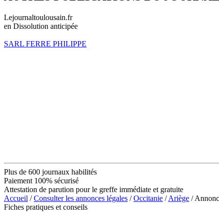
Lejournaltoulousain.fr
en Dissolution anticipée
SARL FERRE PHILIPPE
Plus de 600 journaux habilités
Paiement 100% sécurisé
Attestation de parution pour le greffe immédiate et gratuite
Accueil
/
Consulter les annonces légales
/
Occitanie
/
Ariège
/ Annon
Fiches pratiques et conseils