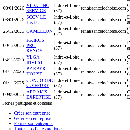
VIDALINC
Indre-et-Loire
C
08/01/2026
renaissancelochoise.com
SERVICE
(37)
SCCV LE
Indre-et-Loire
D
08/01/2026
renaissancelochoise.com
HALO
(37)
a
Indre-et-Loire
C
25/12/2025
CAMELEON
renaissancelochoise.com
(37)
S
KAIROS
Indre-et-Loire
D
09/12/2025
PRO
renaissancelochoise.com
(37)
a
RENOV
YLGA
Indre-et-Loire
C
04/11/2025
renaissancelochoise.com
INVEST
(37)
S
BARBER
Indre-et-Loire
C
01/11/2025
renaissancelochoise.com
HOUSE
(37)
d
CONCORDE
Indre-et-Loire
C
01/11/2025
renaissancelochoise.com
COIFFURE
(37)
d
ARRAKIS
Indre-et-Loire
C
09/09/2025
renaissancelochoise.com
EXPERTISE
(37)
Fiches pratiques et conseils
Créer son entreprise
Gérer son entreprise
Fermer son entreprise
Toutes nos fiches pratiques