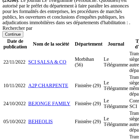
(29200)
. Le journal Le Télégramme (Périodicité: Quotidien) est
autorisé par le préfet du département à faire paraître les annonces
pour les formalités des entreprises, les procédures de marchés
publics, les ouvertures et conclusions d'enquêtes publiques, les
adjudications immobilières dans ses départements d'habilitation : .
Rechercher par
Continue
Date de
T
Nom de la société
Département
Journal
publication
d
Tran
Morbihan
Le
siège
22/11/2022
SCI SALSA & CO
(56)
Télégramme
autre
dépa
Tran
Le
siège
10/11/2022
A2P CHARPENTE
Finistère (29)
Télégramme
mêm
dépa
Le
Cons
24/10/2022
BEJONGE FAMILY
Finistère (29)
Télégramme
SCI
Tran
Le
siège
05/10/2022
BEHEOLIS
Finistère (29)
Télégramme
autre
dépa
Tran