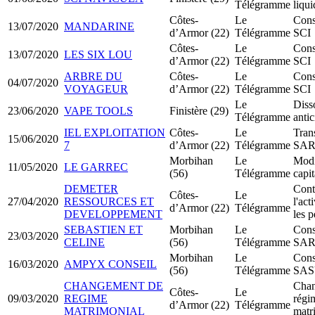
Télégramme
liqui
Côtes-
Le
Cons
13/07/2020
MANDARINE
d’Armor (22)
Télégramme
SCI
Côtes-
Le
Cons
13/07/2020
LES SIX LOU
d’Armor (22)
Télégramme
SCI
ARBRE DU
Côtes-
Le
Cons
04/07/2020
VOYAGEUR
d’Armor (22)
Télégramme
SCI
Le
Diss
23/06/2020
VAPE TOOLS
Finistère (29)
Télégramme
anti
IEL EXPLOITATION
Côtes-
Le
Tran
15/06/2020
7
d’Armor (22)
Télégramme
SAR
Morbihan
Le
Modi
11/05/2020
LE GARREC
(56)
Télégramme
capit
DEMETER
Cont
Côtes-
Le
27/04/2020
RESSOURCES ET
l'act
d’Armor (22)
Télégramme
DEVELOPPEMENT
les p
SEBASTIEN ET
Morbihan
Le
Cons
23/03/2020
CELINE
(56)
Télégramme
SA
Morbihan
Le
Cons
16/03/2020
AMPYX CONSEIL
(56)
Télégramme
SA
CHANGEMENT DE
Chan
Côtes-
Le
09/03/2020
REGIME
régi
d’Armor (22)
Télégramme
MATRIMONIAL
matr