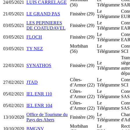
24/05/2021
LUIS CARRELAGE
(56)
Télégramme
SA
Le
Cons
21/05/2021
LE GRAND PAS
Finistère (29)
Télégramme
EU
LES PEPINIERES
Le
Cons
03/05/2021
Finistère (29)
DE COATUDAVEL
Télégramme
EA
Le
Cons
03/05/2021
FLOCH
Finistère (29)
Télégramme
EA
Morbihan
Le
Cons
03/05/2021
TY NEZ
(56)
Télégramme
SCI
Tran
Le
siège
22/03/2021
SYNATHOS
Finistère (29)
Télégramme
autre
dépa
Côtes-
Le
Cons
27/02/2021
JTAD
d’Armor (22)
Télégramme
SCI
Côtes-
Le
Cons
05/02/2021
IEL ENR 110
d’Armor (22)
Télégramme
SAS
Côtes-
Le
Cons
05/02/2021
IEL ENR 104
d’Armor (22)
Télégramme
SAS
Office de Tourisme du
Le
Cha
13/10/2020
Finistère (29)
Pays des Abers
Télégramme
d'Ad
Morbihan
Le
Recti
10/10/2020
BMGNV