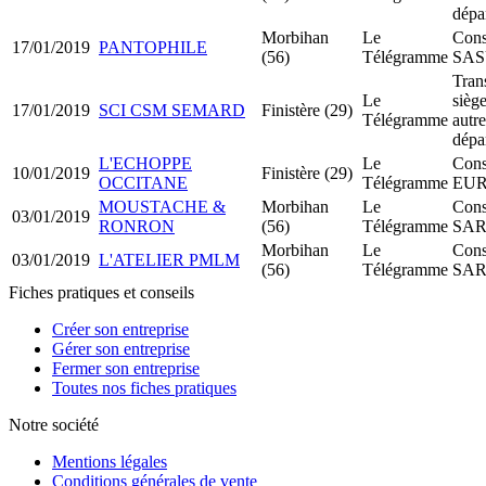
dépa
Morbihan
Le
Cons
17/01/2019
PANTOPHILE
(56)
Télégramme
SA
Tran
Le
siège
17/01/2019
SCI CSM SEMARD
Finistère (29)
Télégramme
autre
dépa
L'ECHOPPE
Le
Cons
10/01/2019
Finistère (29)
OCCITANE
Télégramme
EU
MOUSTACHE &
Morbihan
Le
Cons
03/01/2019
RONRON
(56)
Télégramme
SA
Morbihan
Le
Cons
03/01/2019
L'ATELIER PMLM
(56)
Télégramme
SA
Fiches pratiques et conseils
Créer son entreprise
Gérer son entreprise
Fermer son entreprise
Toutes nos fiches pratiques
Notre société
Mentions légales
Conditions générales de vente