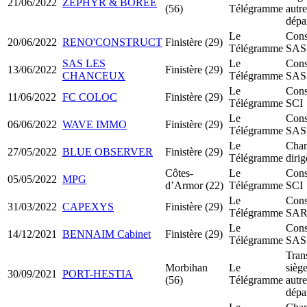
21/06/2022
ZÉPHYR & BORÉE
(56)
Télégramme
autre
dépa
Le
Cons
20/06/2022
RENO'CONSTRUCT
Finistère (29)
Télégramme
SA
SAS LES
Le
Cons
13/06/2022
Finistère (29)
CHANCEUX
Télégramme
SAS
Le
Cons
11/06/2022
FC COLOC
Finistère (29)
Télégramme
SCI
Le
Cons
06/06/2022
WAVE IMMO
Finistère (29)
Télégramme
SA
Le
Chan
27/05/2022
BLUE OBSERVER
Finistère (29)
Télégramme
dirig
Côtes-
Le
Cons
05/05/2022
MPG
d’Armor (22)
Télégramme
SCI
Le
Cons
31/03/2022
CAPEXYS
Finistère (29)
Télégramme
SA
Le
Cons
14/12/2021
BENNAIM Cabinet
Finistère (29)
Télégramme
SAS
Tran
Morbihan
Le
siège
30/09/2021
PORT-HESTIA
(56)
Télégramme
autre
dépa