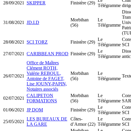
Le
Chan
28/09/2021
SKIPPER
Finistère (29)
Télégramme
dirig
Diss
Tran
Morbihan
Le
31/08/2021
JD.I.D
Univ
(56)
Télégramme
Patr
(TU
Le
Cons
28/08/2021
SCI TORZ
Finistère (29)
Télégramme
SCI
Le
Diss
27/07/2021
CARIBBEAN PROD
Finistère (29)
Télégramme
anti
Office de Maîtres
Clément ROTH,
Valérie REBOUL,
Morbihan
Le
26/07/2021
Texte
Antoine de FAGET,
(56)
Télégramme
Lise JOUNY-PAPIN,
Notaires associés
CALIPETON
Morbihan
Le
Cons
02/07/2021
FORMATIONS
(56)
Télégramme
SA
Le
Cons
01/06/2021
JP DOM
Finistère (29)
Télégramme
SCI
LES BUREAUX DE
Côtes-
Le
Cons
25/05/2021
LA GARE
d’Armor (22)
Télégramme
SCI
Morbihan
Le
Cons