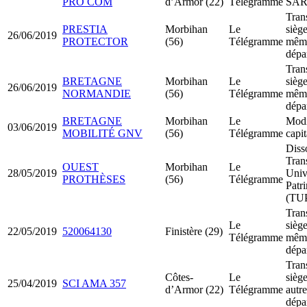
PRO COM
d’Armor (22)
Télégramme
SA
Tran
PRESTIA
Morbihan
Le
siège
26/06/2019
PROTECTOR
(56)
Télégramme
mêm
dépa
Tran
BRETAGNE
Morbihan
Le
siège
26/06/2019
NORMANDIE
(56)
Télégramme
mêm
dépa
BRETAGNE
Morbihan
Le
Modi
03/06/2019
MOBILITÉ GNV
(56)
Télégramme
capit
Diss
Tran
OUEST
Morbihan
Le
28/05/2019
Univ
PROTHÈSES
(56)
Télégramme
Patr
(TU
Tran
Le
siège
22/05/2019
520064130
Finistère (29)
Télégramme
mêm
dépa
Tran
Côtes-
Le
siège
25/04/2019
SCI AMA 357
d’Armor (22)
Télégramme
autre
dépa