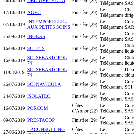
24/10/2019
DELJUVIC AUTO
Finistère (29)
Télégramme
SA
Le
Chan
17/10/2019
AGEG
Finistère (29)
Télégramme
dirig
INTEMPORELLE -
Le
Cons
07/10/2019
Finistère (29)
AUX PETITS SOINS
Télégramme
SA
Le
Cons
25/09/2019
INGEAS
Finistère (29)
Télégramme
SA
Le
Clôt
16/08/2019
SCI 74 S
Finistère (29)
Télégramme
liqui
SCI SEBASTOPOL
Le
Clôt
16/08/2019
Finistère (29)
74
Télégramme
liqui
SCI SEBASTOPOL
Le
Diss
11/08/2019
Finistère (29)
74
Télégramme
clôtu
Le
Cons
26/07/2019
SCI NAVICULA
Finistère (29)
Télégramme
SCI
Le
Cons
24/07/2019
ISOLATEO
Finistère (29)
Télégramme
SA
Côtes-
Le
Cons
16/07/2019
PORCOM
d’Armor (22)
Télégramme
SA
Le
Cons
09/07/2019
PRESTACOP
Finistère (29)
Télégramme
SA
LP CONSULTING
Côtes-
Le
Cons
27/06/2019