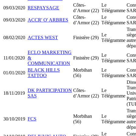
Côtes-
Le
Cons
09/03/2020
RESPAYSAGE
d’Armor (22)
Télégramme
SA
Côtes-
Le
Cons
09/03/2020
ACCR' O' ARBRES
d’Armor (22)
Télégramme
SA
Tran
Le
siège
08/02/2020
ACTES WEST
Finistère (29)
Télégramme
autre
dépa
ECLO MARKETING
Le
Cons
11/01/2020
&
Finistère (29)
Télégramme
SA
COMMUNICATION
BLACK HILLS
Morbihan
Le
Cons
01/01/2020
TATTOO
(56)
Télégramme
SA
Diss
Tran
DK PARTICIPATION
Côtes-
Le
18/11/2019
Univ
SAS
d’Armor (22)
Télégramme
Patr
(TU
Tran
Morbihan
Le
siège
30/10/2019
FCS
(56)
Télégramme
autre
dépa
Le
Cons