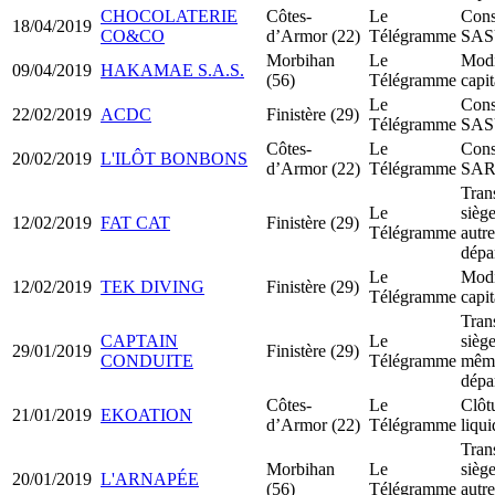
CHOCOLATERIE
Côtes-
Le
Cons
18/04/2019
CO&CO
d’Armor (22)
Télégramme
SA
Morbihan
Le
Modi
09/04/2019
HAKAMAE S.A.S.
(56)
Télégramme
capit
Le
Cons
22/02/2019
ACDC
Finistère (29)
Télégramme
SA
Côtes-
Le
Cons
20/02/2019
L'ILÔT BONBONS
d’Armor (22)
Télégramme
SA
Tran
Le
siège
12/02/2019
FAT CAT
Finistère (29)
Télégramme
autre
dépa
Le
Modi
12/02/2019
TEK DIVING
Finistère (29)
Télégramme
capit
Tran
CAPTAIN
Le
siège
29/01/2019
Finistère (29)
CONDUITE
Télégramme
mêm
dépa
Côtes-
Le
Clôt
21/01/2019
EKOATION
d’Armor (22)
Télégramme
liqui
Tran
Morbihan
Le
siège
20/01/2019
L'ARNAPÉE
(56)
Télégramme
autre