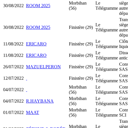
Morbihan
Le
siège
30/08/2022
ROOM 2025
(56)
Télégramme
autre
dépa
Tran
Le
siège
30/08/2022
ROOM 2025
Finistère (29)
Télégramme
autre
dépa
Le
Clôt
11/08/2022
ERICARO
Finistère (29)
Télégramme
liqui
Le
Diss
11/08/2022
ERICARO
Finistère (29)
Télégramme
anti
Le
Cons
26/07/2022
MAZUELPERON
Finistère (29)
Télégramme
SAS
Le
Cons
12/07/2022
Finistère (29)
Télégramme
SA
Morbihan
Le
Cons
04/07/2022
(56)
Télégramme
SA
Morbihan
Le
Cons
04/07/2022
R.HAYBANA
(56)
Télégramme
SA
Morbihan
Le
Cons
01/07/2022
MAAT
(56)
Télégramme
SCI
Tran
Morbihan
Le
siège