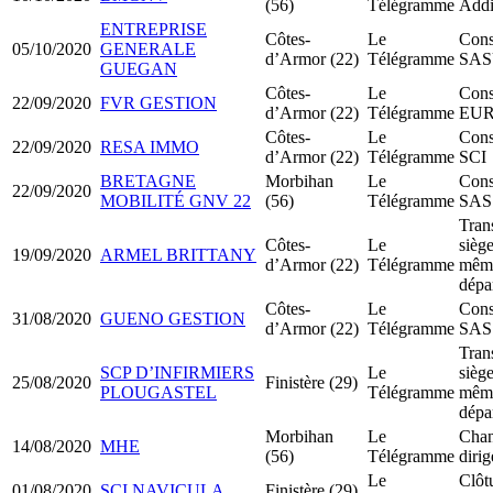
(56)
Télégramme
Addi
ENTREPRISE
Côtes-
Le
Cons
05/10/2020
GENERALE
d’Armor (22)
Télégramme
SA
GUEGAN
Côtes-
Le
Cons
22/09/2020
FVR GESTION
d’Armor (22)
Télégramme
EU
Côtes-
Le
Cons
22/09/2020
RESA IMMO
d’Armor (22)
Télégramme
SCI
BRETAGNE
Morbihan
Le
Cons
22/09/2020
MOBILITÉ GNV 22
(56)
Télégramme
SAS
Tran
Côtes-
Le
siège
19/09/2020
ARMEL BRITTANY
d’Armor (22)
Télégramme
mêm
dépa
Côtes-
Le
Cons
31/08/2020
GUENO GESTION
d’Armor (22)
Télégramme
SAS
Tran
SCP D’INFIRMIERS
Le
siège
25/08/2020
Finistère (29)
PLOUGASTEL
Télégramme
mêm
dépa
Morbihan
Le
Chan
14/08/2020
MHE
(56)
Télégramme
dirig
Le
Clôt
01/08/2020
SCI NAVICULA
Finistère (29)