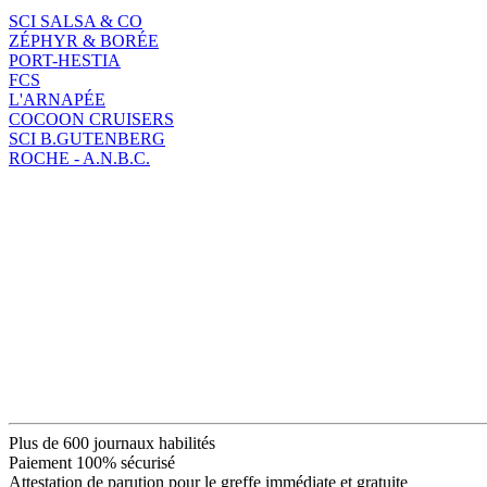
SCI SALSA & CO
ZÉPHYR & BORÉE
PORT-HESTIA
FCS
L'ARNAPÉE
COCOON CRUISERS
SCI B.GUTENBERG
ROCHE - A.N.B.C.
Plus de 600 journaux habilités
Paiement 100% sécurisé
Attestation de parution pour le greffe immédiate et gratuite