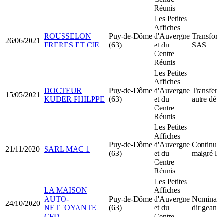
Réunis
Les Petites
Affiches
ROUSSELON
Puy-de-Dôme
d'Auvergne
Transfo
26/06/2021
FRERES ET CIE
(63)
et du
SAS
Centre
Réunis
Les Petites
Affiches
DOCTEUR
Puy-de-Dôme
d'Auvergne
Transfer
15/05/2021
KUDER PHILPPE
(63)
et du
autre d
Centre
Réunis
Les Petites
Affiches
Puy-de-Dôme
d'Auvergne
Continua
21/11/2020
SARL MAC 1
(63)
et du
malgré l
Centre
Réunis
Les Petites
LA MAISON
Affiches
AUTO-
Puy-de-Dôme
d'Auvergne
Nominat
24/10/2020
NETTOYANTE
(63)
et du
dirigea
CFD
Centre