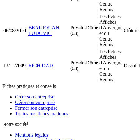
Centre
Réunis
Les Petites
Affiches
BEAUJOUAN
Puy-de-Dôme
d'Auvergne
06/08/2010
Clôture 
LUDOVIC
(63)
et du
Centre
Réunis
Les Petites
Affiches
Puy-de-Dôme
d'Auvergne
13/11/2009
RICH DAD
Dissolut
(63)
et du
Centre
Réunis
Fiches pratiques et conseils
Créer son entreprise
Gérer son entreprise
Fermer son entreprise
Toutes nos fiches pratiques
Notre société
Mentions légales