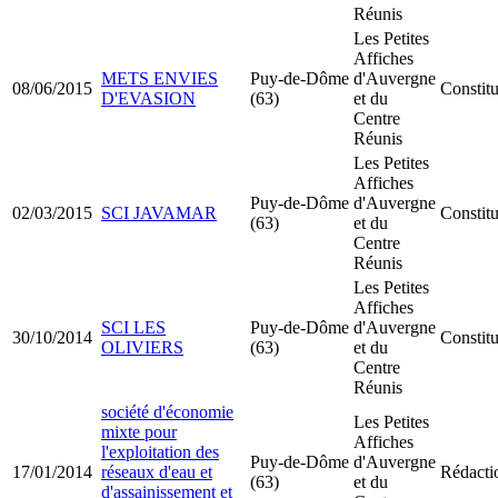
Réunis
Les Petites
Affiches
METS ENVIES
Puy-de-Dôme
d'Auvergne
08/06/2015
Constit
D'EVASION
(63)
et du
Centre
Réunis
Les Petites
Affiches
Puy-de-Dôme
d'Auvergne
02/03/2015
SCI JAVAMAR
Constit
(63)
et du
Centre
Réunis
Les Petites
Affiches
SCI LES
Puy-de-Dôme
d'Auvergne
30/10/2014
Constit
OLIVIERS
(63)
et du
Centre
Réunis
société d'économie
Les Petites
mixte pour
Affiches
l'exploitation des
Puy-de-Dôme
d'Auvergne
17/01/2014
réseaux d'eau et
Rédactio
(63)
et du
d'assainissement et