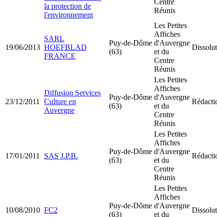
Centre
la protection de
Réunis
l'environnement
Les Petites
Affiches
SARL
Puy-de-Dôme
d'Auvergne
19/06/2013
HOEFBLAD
Dissolut
(63)
et du
FRANCE
Centre
Réunis
Les Petites
Affiches
Diffusion Services
Puy-de-Dôme
d'Auvergne
23/12/2011
Culture en
Rédactio
(63)
et du
Auvergne
Centre
Réunis
Les Petites
Affiches
Puy-de-Dôme
d'Auvergne
17/01/2011
SAS J.P.B.
Rédactio
(63)
et du
Centre
Réunis
Les Petites
Affiches
Puy-de-Dôme
d'Auvergne
10/08/2010
FC2
Dissolut
(63)
et du