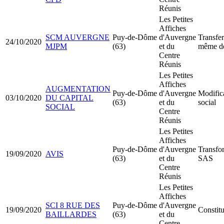
Réunis
Les Petites
Affiches
SCM AUVERGNE
Puy-de-Dôme
d'Auvergne
Transfer
24/10/2020
MJPM
(63)
et du
même d
Centre
Réunis
Les Petites
Affiches
AUGMENTATION
Puy-de-Dôme
d'Auvergne
Modifica
03/10/2020
DU CAPITAL
(63)
et du
social
SOCIAL
Centre
Réunis
Les Petites
Affiches
Puy-de-Dôme
d'Auvergne
Transfo
19/09/2020
AVIS
(63)
et du
SAS
Centre
Réunis
Les Petites
Affiches
SCI 8 RUE DES
Puy-de-Dôme
d'Auvergne
19/09/2020
Constit
BAILLARDES
(63)
et du
Centre