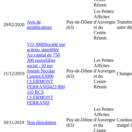
Réunis
Les Petites
Affiches
Avis de
Puy-de-Dôme
d'Auvergne
Transfer
29/02/2020
modifications
(63)
et du
autre d
Centre
Réunis
VO 3000Société par
actions simplifiée
Au capital de 750
300 eurosSiège
Les Petites
social : 10 rue
Affiches
Joseph Nicolas
Puy-de-Dôme
d'Auvergne
21/12/2019
Changem
Cugnot 63000
(63)
et du
CLERMONT
Centre
FERRAND423 890
Réunis
110 RCS
CLERMONT
FERRAND
Les Petites
Affiches
Puy-de-Dôme
d'Auvergne
Continua
30/11/2019
Non dissolution
(63)
et du
malgré l
Centre