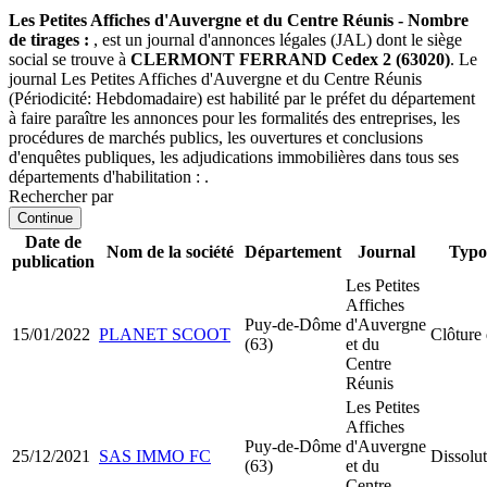
Les Petites Affiches d'Auvergne et du Centre Réunis - Nombre
de tirages :
, est un journal d'annonces légales (JAL) dont le siège
social se trouve à
CLERMONT FERRAND Cedex 2 (63020)
. Le
journal Les Petites Affiches d'Auvergne et du Centre Réunis
(Périodicité: Hebdomadaire) est habilité par le préfet du département
à faire paraître les annonces pour les formalités des entreprises, les
procédures de marchés publics, les ouvertures et conclusions
d'enquêtes publiques, les adjudications immobilières dans tous ses
départements d'habilitation : .
Rechercher par
Continue
Date de
Nom de la société
Département
Journal
Typo
publication
Les Petites
Affiches
Puy-de-Dôme
d'Auvergne
15/01/2022
PLANET SCOOT
Clôture 
(63)
et du
Centre
Réunis
Les Petites
Affiches
Puy-de-Dôme
d'Auvergne
25/12/2021
SAS IMMO FC
Dissolut
(63)
et du
Centre