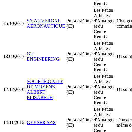
Réunis
Les Petites
Affiches
SN AUVERGNE
Puy-de-Dôme
d'Auvergne
Change
26/10/2017
AERONAUTIQUE
(63)
et du
commiss
Centre
Réunis
Les Petites
Affiches
GT
Puy-de-Dôme
d'Auvergne
18/09/2017
Dissolut
ENGINEERING
(63)
et du
Centre
Réunis
Les Petites
SOCIÉTÉ CIVILE
Affiches
DE MOYENS
Puy-de-Dôme
d'Auvergne
12/12/2016
Dissolut
ALBERT
(63)
et du
ELISABETH
Centre
Réunis
Les Petites
Affiches
Puy-de-Dôme
d'Auvergne
Transfer
14/11/2016
GEYSER SAS
(63)
et du
même d
Centre