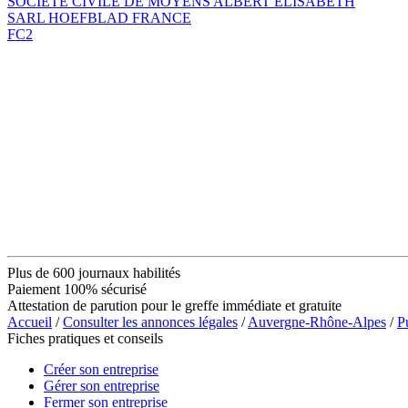
SOCIÉTÉ CIVILE DE MOYENS ALBERT ELISABETH
SARL HOEFBLAD FRANCE
FC2
Plus de 600 journaux habilités
Paiement 100% sécurisé
Attestation de parution pour le greffe immédiate et gratuite
Accueil
/
Consulter les annonces légales
/
Auvergne-Rhône-Alpes
/
P
Fiches pratiques et conseils
Créer son entreprise
Gérer son entreprise
Fermer son entreprise