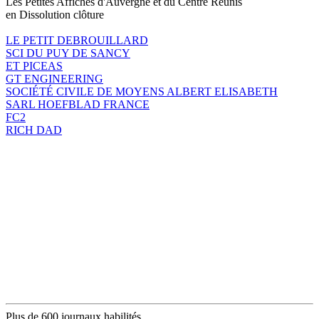
Les Petites Affiches d'Auvergne et du Centre Réunis
en Dissolution clôture
LE PETIT DEBROUILLARD
SCI DU PUY DE SANCY
ET PICEAS
GT ENGINEERING
SOCIÉTÉ CIVILE DE MOYENS ALBERT ELISABETH
SARL HOEFBLAD FRANCE
FC2
RICH DAD
Plus de 600 journaux habilités