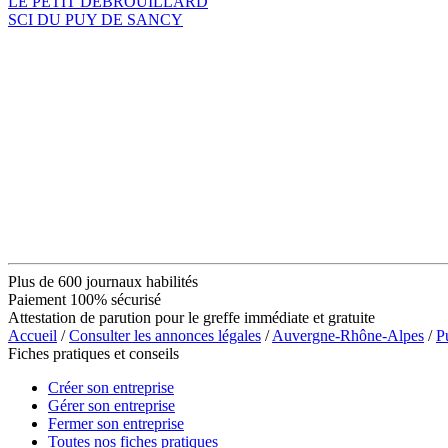
LE PETIT DEBROUILLARD
SCI DU PUY DE SANCY
Plus de 600 journaux habilités
Paiement 100% sécurisé
Attestation de parution pour le greffe immédiate et gratuite
Accueil
/
Consulter les annonces légales
/
Auvergne-Rhône-Alpes
/
P
Fiches pratiques et conseils
Créer son entreprise
Gérer son entreprise
Fermer son entreprise
Toutes nos fiches pratiques