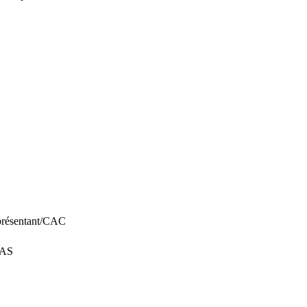
eprésentant/CAC
SAS