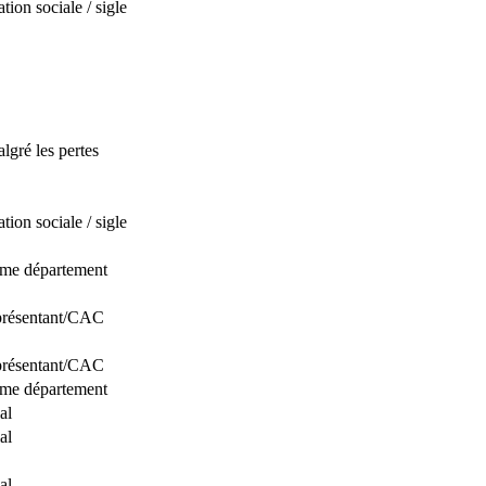
ion sociale / sigle
algré les pertes
ion sociale / sigle
même département
eprésentant/CAC
eprésentant/CAC
même département
al
al
al