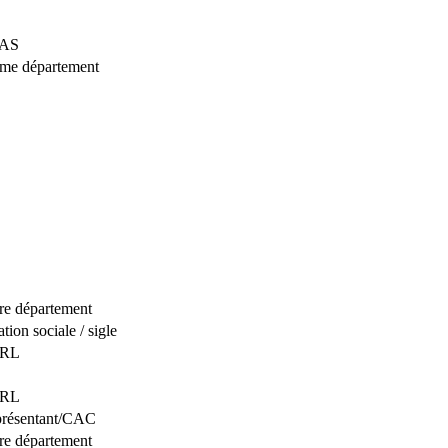
SAS
même département
tre département
ion sociale / sigle
ARL
ARL
eprésentant/CAC
tre département