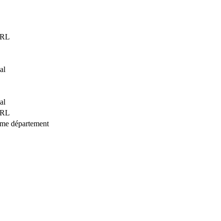
ARL
al
al
ARL
même département