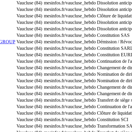
Vaucluse (84)
mesinfos.fr/vaucluse_hebdo
Dissolution antici
Vaucluse (84)
mesinfos.fr/vaucluse_hebdo
Dissolution antici
Vaucluse (84)
mesinfos.fr/vaucluse_hebdo
Clôture de liquidat
Vaucluse (84)
mesinfos.fr/vaucluse_hebdo
Dissolution antici
Vaucluse (84)
mesinfos.fr/vaucluse_hebdo
Dissolution antici
Vaucluse (84)
mesinfos.fr/vaucluse_hebdo
Constitution SAS
 GROUP
Vaucluse (84)
mesinfos.fr/vaucluse_hebdo
Démission / Révoc
Vaucluse (84)
mesinfos.fr/vaucluse_hebdo
Constitution SAR
Vaucluse (84)
mesinfos.fr/vaucluse_hebdo
Constitution EUR
Vaucluse (84)
mesinfos.fr/vaucluse_hebdo
Continuation de l'a
Vaucluse (84)
mesinfos.fr/vaucluse_hebdo
Changement de dir
Vaucluse (84)
mesinfos.fr/vaucluse_hebdo
Nomination de dir
Vaucluse (84)
mesinfos.fr/vaucluse_hebdo
Nomination de dir
Vaucluse (84)
mesinfos.fr/vaucluse_hebdo
Changement de dir
Vaucluse (84)
mesinfos.fr/vaucluse_hebdo
Changement de dir
Vaucluse (84)
mesinfos.fr/vaucluse_hebdo
Transfert de siège 
Vaucluse (84)
mesinfos.fr/vaucluse_hebdo
Continuation de l'a
Vaucluse (84)
mesinfos.fr/vaucluse_hebdo
Clôture de liquidat
Vaucluse (84)
mesinfos.fr/vaucluse_hebdo
Constitution SCI
Vaucluse (84)
mesinfos.fr/vaucluse_hebdo
Transformation 