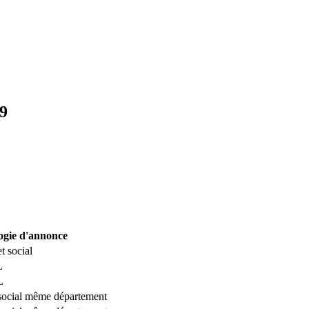
9
ogie d'annonce
t social
L
L
 social même département