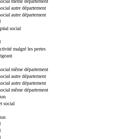
 social même département
social autre département
social autre département
U
ital social
U
ctivité malgré les pertes
igeant
 social même département
social autre département
social autre département
 social même département
ion
t social
ion
U
U
U