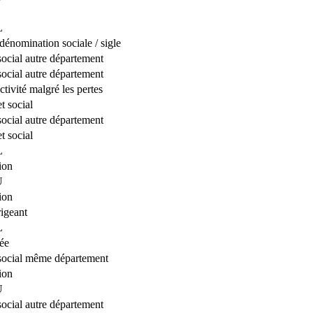
L
énomination sociale / sigle
social autre département
social autre département
ctivité malgré les pertes
t social
social autre département
t social
L
ion
U
ion
igeant
L
pée
 social même département
ion
U
social autre département