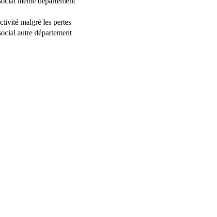
 social même département
ctivité malgré les pertes
social autre département