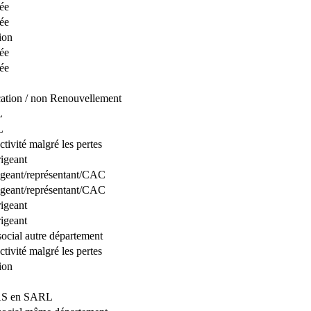
pée
pée
ion
pée
pée
ation / non Renouvellement
L
L
ctivité malgré les pertes
igeant
igeant/représentant/CAC
igeant/représentant/CAC
igeant
igeant
social autre département
ctivité malgré les pertes
ion
SAS en SARL