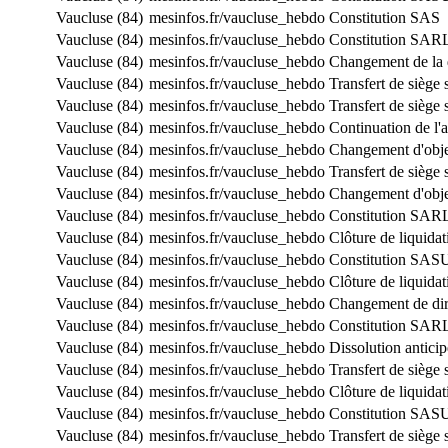
Vaucluse (84)
mesinfos.fr/vaucluse_hebdo
Constitution SAS
Vaucluse (84)
mesinfos.fr/vaucluse_hebdo
Constitution SAR
Vaucluse (84)
mesinfos.fr/vaucluse_hebdo
Changement de la d
Vaucluse (84)
mesinfos.fr/vaucluse_hebdo
Transfert de siège 
Vaucluse (84)
mesinfos.fr/vaucluse_hebdo
Transfert de siège 
Vaucluse (84)
mesinfos.fr/vaucluse_hebdo
Continuation de l'a
Vaucluse (84)
mesinfos.fr/vaucluse_hebdo
Changement d'obje
Vaucluse (84)
mesinfos.fr/vaucluse_hebdo
Transfert de siège 
Vaucluse (84)
mesinfos.fr/vaucluse_hebdo
Changement d'obje
Vaucluse (84)
mesinfos.fr/vaucluse_hebdo
Constitution SAR
Vaucluse (84)
mesinfos.fr/vaucluse_hebdo
Clôture de liquidat
Vaucluse (84)
mesinfos.fr/vaucluse_hebdo
Constitution SAS
Vaucluse (84)
mesinfos.fr/vaucluse_hebdo
Clôture de liquidat
Vaucluse (84)
mesinfos.fr/vaucluse_hebdo
Changement de dir
Vaucluse (84)
mesinfos.fr/vaucluse_hebdo
Constitution SAR
Vaucluse (84)
mesinfos.fr/vaucluse_hebdo
Dissolution antici
Vaucluse (84)
mesinfos.fr/vaucluse_hebdo
Transfert de siège
Vaucluse (84)
mesinfos.fr/vaucluse_hebdo
Clôture de liquidat
Vaucluse (84)
mesinfos.fr/vaucluse_hebdo
Constitution SAS
Vaucluse (84)
mesinfos.fr/vaucluse_hebdo
Transfert de siège 