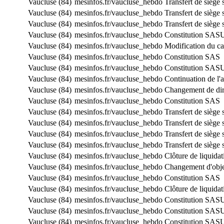
Vaucluse (84)
mesinfos.fr/vaucluse_hebdo
Transfert de siège
Vaucluse (84)
mesinfos.fr/vaucluse_hebdo
Transfert de siège 
Vaucluse (84)
mesinfos.fr/vaucluse_hebdo
Transfert de siège 
Vaucluse (84)
mesinfos.fr/vaucluse_hebdo
Constitution SAS
Vaucluse (84)
mesinfos.fr/vaucluse_hebdo
Modification du cap
Vaucluse (84)
mesinfos.fr/vaucluse_hebdo
Constitution SAS
Vaucluse (84)
mesinfos.fr/vaucluse_hebdo
Constitution SAS
Vaucluse (84)
mesinfos.fr/vaucluse_hebdo
Continuation de l'a
Vaucluse (84)
mesinfos.fr/vaucluse_hebdo
Changement de dir
Vaucluse (84)
mesinfos.fr/vaucluse_hebdo
Constitution SAS
Vaucluse (84)
mesinfos.fr/vaucluse_hebdo
Transfert de siège
Vaucluse (84)
mesinfos.fr/vaucluse_hebdo
Transfert de siège 
Vaucluse (84)
mesinfos.fr/vaucluse_hebdo
Transfert de siège 
Vaucluse (84)
mesinfos.fr/vaucluse_hebdo
Transfert de siège
Vaucluse (84)
mesinfos.fr/vaucluse_hebdo
Clôture de liquidat
Vaucluse (84)
mesinfos.fr/vaucluse_hebdo
Changement d'obje
Vaucluse (84)
mesinfos.fr/vaucluse_hebdo
Constitution SAS
Vaucluse (84)
mesinfos.fr/vaucluse_hebdo
Clôture de liquidat
Vaucluse (84)
mesinfos.fr/vaucluse_hebdo
Constitution SAS
Vaucluse (84)
mesinfos.fr/vaucluse_hebdo
Constitution SAS
Vaucluse (84)
mesinfos.fr/vaucluse_hebdo
Constitution SAS