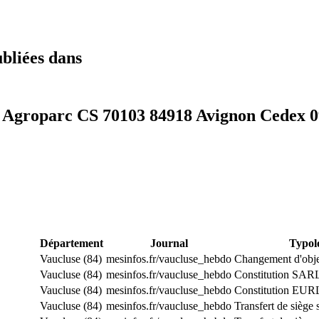
ubliées dans
 Agroparc CS 70103 84918 Avignon Cedex 0
Département
Journal
Typol
Vaucluse (84)
mesinfos.fr/vaucluse_hebdo
Changement d'obje
Vaucluse (84)
mesinfos.fr/vaucluse_hebdo
Constitution SAR
Vaucluse (84)
mesinfos.fr/vaucluse_hebdo
Constitution EUR
Vaucluse (84)
mesinfos.fr/vaucluse_hebdo
Transfert de siège