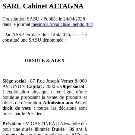
SARL Cabinet ALTAGNA
Constitution SASU - Publiée le 24/04/2026
dans le journal
mesinfos.fr/vaucluse_hebdo (84)
Par ASSP en date du 21/04/2026, il a été
constitué une SASU dénommée :
URSULE & ALEX
Siège social
: 87 Rue Joseph Vernet 84000
AVIGNON
Capital
: 2000 €
Objet social
:
L’exploitation physique et en ligne d’une
boutique proposant la vente de produits et
objets de décoration
Admission aux AG et
droit de vote :
toutes les décisions sont
prises par le Président
Président
: M GASTINEAU Alexandre élu
pour une durée illimitée
Durée
: 99 ans à
compter de son immatriculation au RCS de