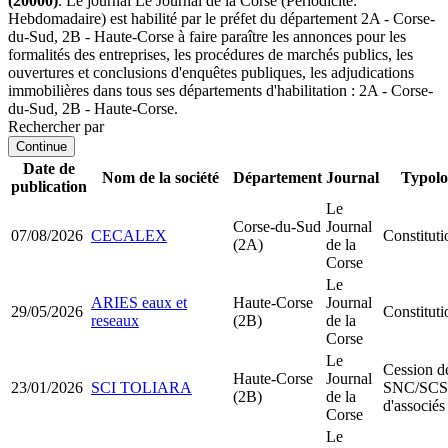
(20000)
. Le journal Le Journal de la Corse (Périodicité:
Hebdomadaire) est habilité par le préfet du département 2A - Corse-
du-Sud, 2B - Haute-Corse à faire paraître les annonces pour les
formalités des entreprises, les procédures de marchés publics, les
ouvertures et conclusions d'enquêtes publiques, les adjudications
immobilières dans tous ses départements d'habilitation : 2A - Corse-
du-Sud, 2B - Haute-Corse.
Rechercher par
Continue
Date de
Nom de la société
Département
Journal
Typolo
publication
Le
Corse-du-Sud
Journal
07/08/2026
CECALEX
Constitut
(2A)
de la
Corse
Le
ARIES eaux et
Haute-Corse
Journal
29/05/2026
Constitu
reseaux
(2B)
de la
Corse
Le
Cession de
Haute-Corse
Journal
23/01/2026
SCI TOLIARA
SNC/SCS
(2B)
de la
d'associés
Corse
Le