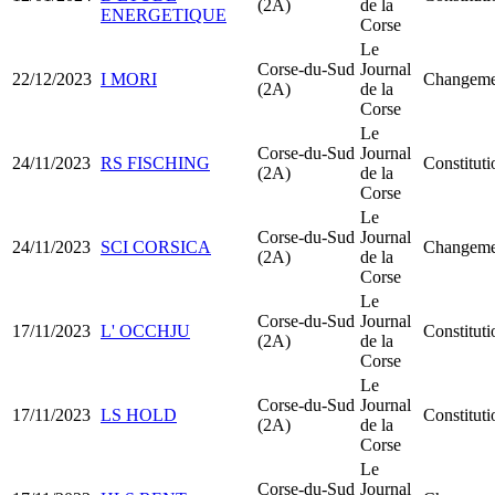
(2A)
de la
ENERGETIQUE
Corse
Le
Corse-du-Sud
Journal
22/12/2023
I MORI
Changemen
(2A)
de la
Corse
Le
Corse-du-Sud
Journal
24/11/2023
RS FISCHING
Constitu
(2A)
de la
Corse
Le
Corse-du-Sud
Journal
24/11/2023
SCI CORSICA
Changemen
(2A)
de la
Corse
Le
Corse-du-Sud
Journal
17/11/2023
L' OCCHJU
Constitut
(2A)
de la
Corse
Le
Corse-du-Sud
Journal
17/11/2023
LS HOLD
Constitu
(2A)
de la
Corse
Le
Corse-du-Sud
Journal