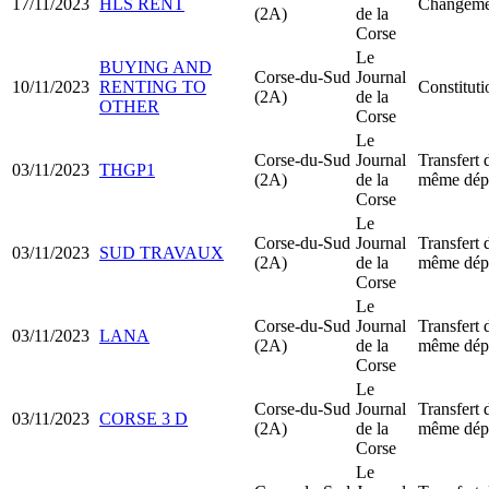
17/11/2023
HLS RENT
Changemen
(2A)
de la
Corse
Le
BUYING AND
Corse-du-Sud
Journal
10/11/2023
RENTING TO
Constitu
(2A)
de la
OTHER
Corse
Le
Corse-du-Sud
Journal
Transfert 
03/11/2023
THGP1
(2A)
de la
même dép
Corse
Le
Corse-du-Sud
Journal
Transfert 
03/11/2023
SUD TRAVAUX
(2A)
de la
même dép
Corse
Le
Corse-du-Sud
Journal
Transfert 
03/11/2023
LANA
(2A)
de la
même dép
Corse
Le
Corse-du-Sud
Journal
Transfert 
03/11/2023
CORSE 3 D
(2A)
de la
même dép
Corse
Le