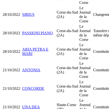
Corse
Le
Corse-du-Sud
Journal
28/10/2022
SIRIUS
Changemen
(2A)
de la
Corse
Le
Corse-du-Sud
Journal
Transfert 
28/10/2022
PASSIONI PIANO
(2A)
de la
même dép
Corse
Le
ARIA PETRA E
Corse-du-Sud
Journal
28/10/2022
Constitu
MARI
(2A)
de la
Corse
Le
Corse-du-Sud
Journal
21/10/2022
ANTONIA
Constitut
(2A)
de la
Corse
Le
Corse-du-Sud
Journal
21/10/2022
CONCORDE
Constitut
(2A)
de la
Corse
Le
Haute-Corse
Journal
21/10/2022
UNA DEA
Constitut