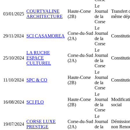
Le
COURTYALINE
Haute-Corse
Journal
Transfert 
03/01/2025
ARCHITECTURE
(2B)
de la
même dép
Corse
Le
Corse-du-Sud
Journal
29/11/2024
SCI CASAMOREA
Constitut
(2A)
de la
Corse
Le
LA RUCHE
Corse-du-Sud
Journal
25/10/2024
ESPACE
Constitut
(2A)
de la
CULTUREL
Corse
Le
Haute-Corse
Journal
11/10/2024
SPC & CO
Constituti
(2B)
de la
Corse
Le
Haute-Corse
Journal
Modificati
16/08/2024
SCI FLO
(2B)
de la
social
Corse
Le
CORSE LUXE
Corse-du-Sud
Journal
Démission
19/07/2024
PRESTIGE
(2A)
de la
non Reno