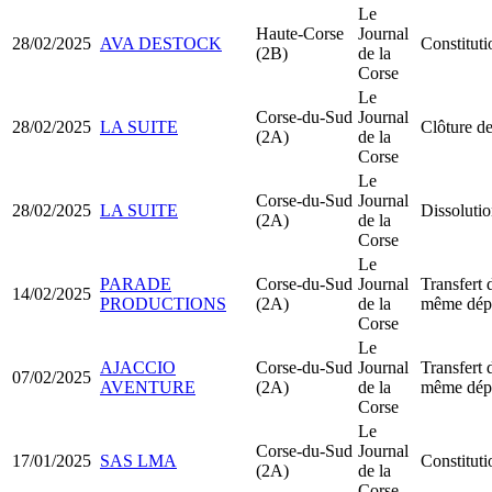
Le
Haute-Corse
Journal
28/02/2025
AVA DESTOCK
Constitut
(2B)
de la
Corse
Le
Corse-du-Sud
Journal
28/02/2025
LA SUITE
Clôture de
(2A)
de la
Corse
Le
Corse-du-Sud
Journal
28/02/2025
LA SUITE
Dissolutio
(2A)
de la
Corse
Le
PARADE
Corse-du-Sud
Journal
Transfert 
14/02/2025
PRODUCTIONS
(2A)
de la
même dép
Corse
Le
AJACCIO
Corse-du-Sud
Journal
Transfert 
07/02/2025
AVENTURE
(2A)
de la
même dép
Corse
Le
Corse-du-Sud
Journal
17/01/2025
SAS LMA
Constitut
(2A)
de la
Corse