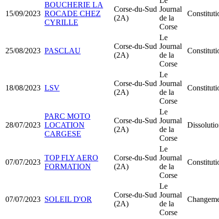
Le
BOUCHERIE LA
Corse-du-Sud
Journal
15/09/2023
ROCADE CHEZ
Constitu
(2A)
de la
CYRILLE
Corse
Le
Corse-du-Sud
Journal
25/08/2023
PASCLAU
Constitut
(2A)
de la
Corse
Le
Corse-du-Sud
Journal
18/08/2023
LSV
Constitu
(2A)
de la
Corse
Le
PARC MOTO
Corse-du-Sud
Journal
28/07/2023
LOCATION
Dissolutio
(2A)
de la
CARGESE
Corse
Le
TOP FLY AERO
Corse-du-Sud
Journal
07/07/2023
Constitu
FORMATION
(2A)
de la
Corse
Le
Corse-du-Sud
Journal
07/07/2023
SOLEIL D'OR
Changemen
(2A)
de la
Corse