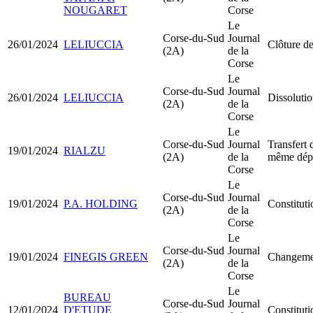
NOUGARET
Corse
Le
Corse-du-Sud
Journal
26/01/2024
LELIUCCIA
Clôture de
(2A)
de la
Corse
Le
Corse-du-Sud
Journal
26/01/2024
LELIUCCIA
Dissolutio
(2A)
de la
Corse
Le
Corse-du-Sud
Journal
Transfert 
19/01/2024
RIALZU
(2A)
de la
même dép
Corse
Le
Corse-du-Sud
Journal
19/01/2024
P.A. HOLDING
Constitu
(2A)
de la
Corse
Le
Corse-du-Sud
Journal
19/01/2024
FINEGIS GREEN
Changemen
(2A)
de la
Corse
Le
BUREAU
Corse-du-Sud
Journal
12/01/2024
D'ETUDE
Constitut