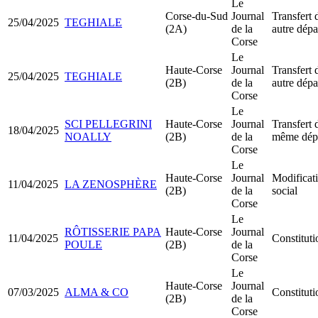
Le
Corse-du-Sud
Journal
Transfert 
25/04/2025
TEGHIALE
(2A)
de la
autre dép
Corse
Le
Haute-Corse
Journal
Transfert 
25/04/2025
TEGHIALE
(2B)
de la
autre dép
Corse
Le
SCI PELLEGRINI
Haute-Corse
Journal
Transfert 
18/04/2025
NOALLY
(2B)
de la
même dép
Corse
Le
Haute-Corse
Journal
Modificati
11/04/2025
LA ZENOSPHÈRE
(2B)
de la
social
Corse
Le
RÔTISSERIE PAPA
Haute-Corse
Journal
11/04/2025
Constitu
POULE
(2B)
de la
Corse
Le
Haute-Corse
Journal
07/03/2025
ALMA & CO
Constitu
(2B)
de la
Corse