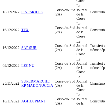
Corse
Le
Corse-du-Sud
Journal
16/12/2022
FINESKILLS
Constitut
(2A)
de la
Corse
Le
Corse-du-Sud
Journal
16/12/2022
TFX
Constitut
(2A)
de la
Corse
Le
Corse-du-Sud
Journal
Transfert 
16/12/2022
SAP SUR
(2A)
de la
même dép
Corse
Le
Corse-du-Sud
Journal
Transfert 
02/12/2022
LEGNU
(2A)
de la
même dép
Corse
Le
SUPERMARCHE
Corse-du-Sud
Journal
25/11/2022
Changemen
RP MADONUCCIA
(2A)
de la
Corse
Le
Corse-du-Sud
Journal
18/11/2022
AGHJA PIANI
Constitu
(2A)
de la