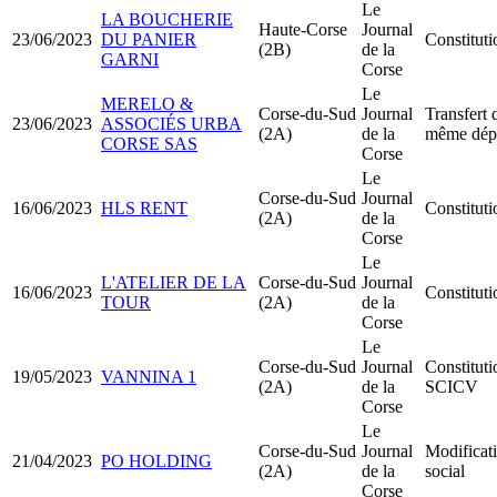
Le
LA BOUCHERIE
Haute-Corse
Journal
23/06/2023
DU PANIER
Constitu
(2B)
de la
GARNI
Corse
Le
MERELO &
Corse-du-Sud
Journal
Transfert 
23/06/2023
ASSOCIÉS URBA
(2A)
de la
même dép
CORSE SAS
Corse
Le
Corse-du-Sud
Journal
16/06/2023
HLS RENT
Constitu
(2A)
de la
Corse
Le
L'ATELIER DE LA
Corse-du-Sud
Journal
16/06/2023
Constitu
TOUR
(2A)
de la
Corse
Le
Corse-du-Sud
Journal
Constitut
19/05/2023
VANNINA 1
(2A)
de la
SCICV
Corse
Le
Corse-du-Sud
Journal
Modificati
21/04/2023
PO HOLDING
(2A)
de la
social
Corse