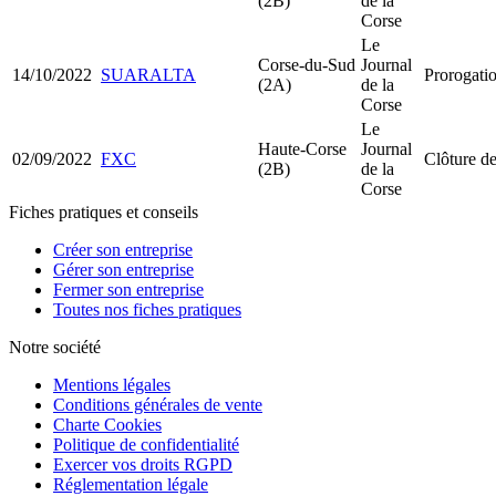
(2B)
de la
Corse
Le
Corse-du-Sud
Journal
14/10/2022
SUARALTA
Prorogati
(2A)
de la
Corse
Le
Haute-Corse
Journal
02/09/2022
FXC
Clôture de
(2B)
de la
Corse
Fiches pratiques et conseils
Créer son entreprise
Gérer son entreprise
Fermer son entreprise
Toutes nos fiches pratiques
Notre société
Mentions légales
Conditions générales de vente
Charte Cookies
Politique de confidentialité
Exercer vos droits RGPD
Réglementation légale