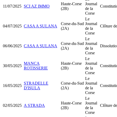
Haute-Corse
Journal
11/07/2025
SCI AZ IMMO
Constitut
(2B)
de la
Corse
Le
Corse-du-Sud
Journal
04/07/2025
CASA A SULANA
Clôture de
(2A)
de la
Corse
Le
Corse-du-Sud
Journal
06/06/2025
CASA A SULANA
Dissolutio
(2A)
de la
Corse
Le
MANCA
Haute-Corse
Journal
30/05/2025
Constitut
ROTISSERIE
(2B)
de la
Corse
Le
STRADELLE
Corse-du-Sud
Journal
16/05/2025
Constitu
D'ISULA
(2A)
de la
Corse
Le
Haute-Corse
Journal
02/05/2025
A STRADA
Clôture de
(2B)
de la
Corse