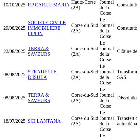
Haute-Corse
Journal
10/10/2025
RP CARLU MARIA
Constitu
(2B)
de la
Corse
Le
SOCIETE CIVILE
Corse-du-Sud
Journal
29/08/2025
IMMOBILIERE
Constitut
(2A)
de la
PIPPIN
Corse
Le
TERRA &
Corse-du-Sud
Journal
22/08/2025
Clôture de
SAVEURS
(2A)
de la
Corse
Le
STRADELLE
Corse-du-Sud
Journal
Transfor
08/08/2025
D'ISULA
(2A)
de la
SAS
Corse
Le
TERRA &
Corse-du-Sud
Journal
08/08/2025
Dissolutio
SAVEURS
(2A)
de la
Corse
Le
Corse-du-Sud
Journal
Transfert 
18/07/2025
SCI LANTANA
(2A)
de la
autre dép
Corse
Le