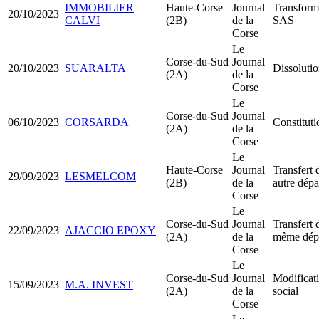
IMMOBILIER
Haute-Corse
Journal
Transfor
20/10/2023
CALVI
(2B)
de la
SAS
Corse
Le
Corse-du-Sud
Journal
20/10/2023
SUARALTA
Dissolutio
(2A)
de la
Corse
Le
Corse-du-Sud
Journal
06/10/2023
CORSARDA
Constitut
(2A)
de la
Corse
Le
Haute-Corse
Journal
Transfert 
29/09/2023
LESMELCOM
(2B)
de la
autre dép
Corse
Le
Corse-du-Sud
Journal
Transfert 
22/09/2023
AJACCIO EPOXY
(2A)
de la
même dép
Corse
Le
Corse-du-Sud
Journal
Modificati
15/09/2023
M.A. INVEST
(2A)
de la
social
Corse