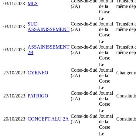
Corse-du-Sud
Journal
Transfert 
03/11/2023
MLS
(2A)
de la
même dép
Corse
Le
SUD
Corse-du-Sud
Journal
Transfert 
03/11/2023
ASSAINISSEMENT
(2A)
de la
même dép
Corse
Le
ASSAINISSEMENT
Corse-du-Sud
Journal
Transfert 
03/11/2023
2B
(2A)
de la
même dép
Corse
Le
Corse-du-Sud
Journal
27/10/2023
CYRNEO
Changemen
(2A)
de la
Corse
Le
Corse-du-Sud
Journal
27/10/2023
PATRIGO
Constitut
(2A)
de la
Corse
Le
Corse-du-Sud
Journal
20/10/2023
CONCEPT ALU 2A
Constitu
(2A)
de la
Corse
Le