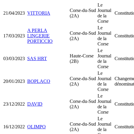
Le
Corse-du-Sud
Journal
21/04/2023
VITTORIA
Constitu
(2A)
de la
Corse
Le
A PERLA
Corse-du-Sud
Journal
17/03/2023
LINGERIE
Constitu
(2A)
de la
PORTICCIO
Corse
Le
Haute-Corse
Journal
03/03/2023
SAS HRT
Constitut
(2B)
de la
Corse
Le
Corse-du-Sud
Journal
Changemen
20/01/2023
BOPLACO
(2A)
de la
dénominati
Corse
Le
Corse-du-Sud
Journal
23/12/2022
DAVID
Constitut
(2A)
de la
Corse
Le
Corse-du-Sud
Journal
16/12/2022
OLIMPO
Constitut
(2A)
de la