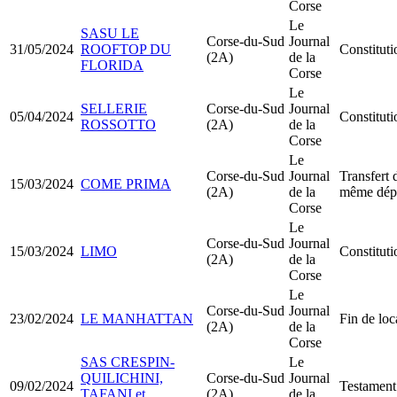
Corse
Le
SASU LE
Corse-du-Sud
Journal
31/05/2024
ROOFTOP DU
Constitu
(2A)
de la
FLORIDA
Corse
Le
SELLERIE
Corse-du-Sud
Journal
05/04/2024
Constitu
ROSSOTTO
(2A)
de la
Corse
Le
Corse-du-Sud
Journal
Transfert 
15/03/2024
COME PRIMA
(2A)
de la
même dép
Corse
Le
Corse-du-Sud
Journal
15/03/2024
LIMO
Constitut
(2A)
de la
Corse
Le
Corse-du-Sud
Journal
23/02/2024
LE MANHATTAN
Fin de loc
(2A)
de la
Corse
SAS CRESPIN-
Le
QUILICHINI,
Corse-du-Sud
Journal
09/02/2024
Testament
TAFANI et
(2A)
de la