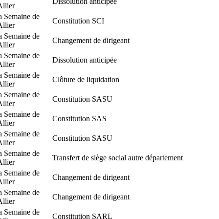
Dissolution anticipée
Allier
a Semaine de
Constitution SCI
Allier
a Semaine de
Changement de dirigeant
Allier
a Semaine de
Dissolution anticipée
Allier
a Semaine de
Clôture de liquidation
Allier
a Semaine de
Constitution SASU
Allier
a Semaine de
Constitution SAS
Allier
a Semaine de
Constitution SASU
Allier
a Semaine de
Transfert de siège social autre département
Allier
a Semaine de
Changement de dirigeant
Allier
a Semaine de
Changement de dirigeant
Allier
a Semaine de
Constitution SARL