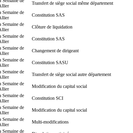
a Semaine de
Transfert de siège social même département
Allier
a Semaine de
Constitution SAS
Allier
a Semaine de
Clôture de liquidation
Allier
a Semaine de
Constitution SAS
Allier
a Semaine de
Changement de dirigeant
Allier
a Semaine de
Constitution SASU
Allier
a Semaine de
Transfert de siège social autre département
Allier
a Semaine de
Modification du capital social
Allier
a Semaine de
Constitution SCI
Allier
a Semaine de
Modification du capital social
Allier
a Semaine de
Multi-modifications
Allier
a Semaine de