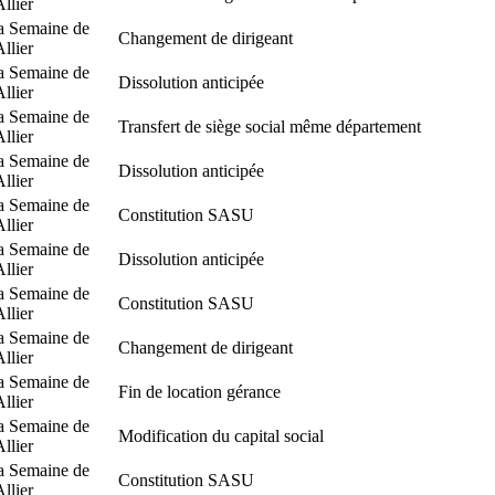
Allier
a Semaine de
Changement de dirigeant
Allier
a Semaine de
Dissolution anticipée
Allier
a Semaine de
Transfert de siège social même département
Allier
a Semaine de
Dissolution anticipée
Allier
a Semaine de
Constitution SASU
Allier
a Semaine de
Dissolution anticipée
Allier
a Semaine de
Constitution SASU
Allier
a Semaine de
Changement de dirigeant
Allier
a Semaine de
Fin de location gérance
Allier
a Semaine de
Modification du capital social
Allier
a Semaine de
Constitution SASU
Allier