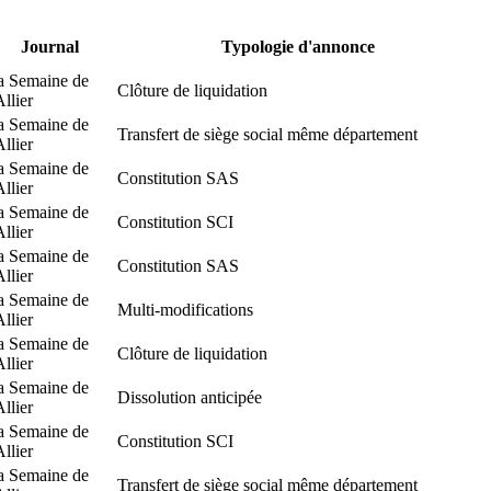
Journal
Typologie d'annonce
a Semaine de
Clôture de liquidation
Allier
a Semaine de
Transfert de siège social même département
Allier
a Semaine de
Constitution SAS
Allier
a Semaine de
Constitution SCI
Allier
a Semaine de
Constitution SAS
Allier
a Semaine de
Multi-modifications
Allier
a Semaine de
Clôture de liquidation
Allier
a Semaine de
Dissolution anticipée
Allier
a Semaine de
Constitution SCI
Allier
a Semaine de
Transfert de siège social même département