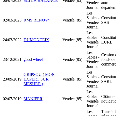
06/07/2023
SCI LA BALANCE
Vendée (85)
Vendée
autre
Journal
départem
Les
Sables -
Constitu
02/03/2023
RMS RENOV'
Vendée (85)
Vendée
SAS
Journal
Les
Sables -
Constitu
24/03/2022
DUMONTEIX
Vendée (85)
Vendée
EURL
Journal
Les
Cession 
Sables -
23/12/2021
good wheel
Vendée (85)
fonds de
Vendée
commerc
Journal
Les
GRIPSOU ( MON
Sables -
Constitu
23/09/2019
EXPERT SUR
Vendée (85)
Vendée
SARL
MESURE )
Journal
Les
Sables -
Clôture 
02/07/2019
MANIFER
Vendée (85)
Vendée
liquidati
Journal
Les
Transfert