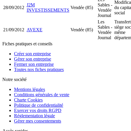
Modifica
J2M
Sables -
28/09/2012
Vendée (85)
du capita
INVESTISSEMENTS
Vendée
social
Journal
Les
Transfert
Sables -
siège soc
21/09/2012
AVEXE
Vendée (85)
Vendée
même
Journal
départem
Fiches pratiques et conseils
Créer son entreprise
Gérer son entreprise
Fermer son entreprise
Toutes nos fiches pratiques
Notre société
Mentions légales
Conditions générales de vente
Charte Cookies
Politique de confidentialité
Exercer vos droits RGPD
Réglementation légale
Gérer mes consentements
Accès rapides