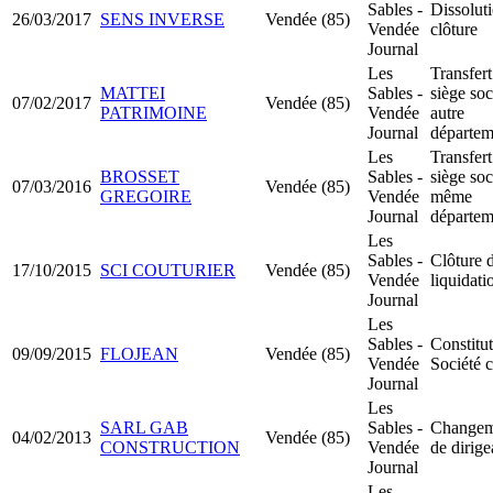
Sables -
Dissolut
26/03/2017
SENS INVERSE
Vendée (85)
Vendée
clôture
Journal
Les
Transfert
MATTEI
Sables -
siège soc
07/02/2017
Vendée (85)
PATRIMOINE
Vendée
autre
Journal
départem
Les
Transfert
BROSSET
Sables -
siège soc
07/03/2016
Vendée (85)
GREGOIRE
Vendée
même
Journal
départem
Les
Sables -
Clôture 
17/10/2015
SCI COUTURIER
Vendée (85)
Vendée
liquidati
Journal
Les
Sables -
Constitu
09/09/2015
FLOJEAN
Vendée (85)
Vendée
Société c
Journal
Les
SARL GAB
Sables -
Changem
04/02/2013
Vendée (85)
CONSTRUCTION
Vendée
de dirige
Journal
Les