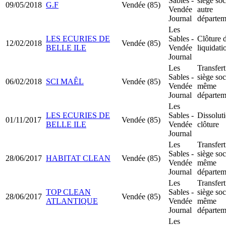
Sables -
siège soc
09/05/2018
G.F
Vendée (85)
Vendée
autre
Journal
départem
Les
LES ECURIES DE
Sables -
Clôture 
12/02/2018
Vendée (85)
BELLE ILE
Vendée
liquidati
Journal
Les
Transfert
Sables -
siège soc
06/02/2018
SCI MAÊL
Vendée (85)
Vendée
même
Journal
départem
Les
LES ECURIES DE
Sables -
Dissolut
01/11/2017
Vendée (85)
BELLE ILE
Vendée
clôture
Journal
Les
Transfert
Sables -
siège soc
28/06/2017
HABITAT CLEAN
Vendée (85)
Vendée
même
Journal
départem
Les
Transfert
TOP CLEAN
Sables -
siège soc
28/06/2017
Vendée (85)
ATLANTIQUE
Vendée
même
Journal
départem
Les