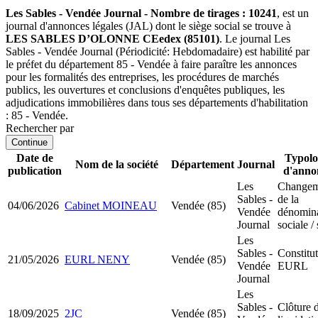
Les Sables - Vendée Journal - Nombre de tirages : 10241
, est un
journal d'annonces légales (JAL) dont le siège social se trouve à
LES SABLES D’OLONNE CEedex (85101)
. Le journal Les
Sables - Vendée Journal (Périodicité: Hebdomadaire) est habilité par
le préfet du département 85 - Vendée à faire paraître les annonces
pour les formalités des entreprises, les procédures de marchés
publics, les ouvertures et conclusions d'enquêtes publiques, les
adjudications immobilières dans tous ses départements d'habilitation
: 85 - Vendée.
Rechercher par
Continue
Date de
Typolo
Nom de la société
Département
Journal
publication
d'anno
Les
Changem
Sables -
de la
04/06/2026
Cabinet MOINEAU
Vendée (85)
Vendée
dénomin
Journal
sociale / 
Les
Sables -
Constitu
21/05/2026
EURL NENY
Vendée (85)
Vendée
EURL
Journal
Les
Sables -
Clôture 
18/09/2025
2JC
Vendée (85)