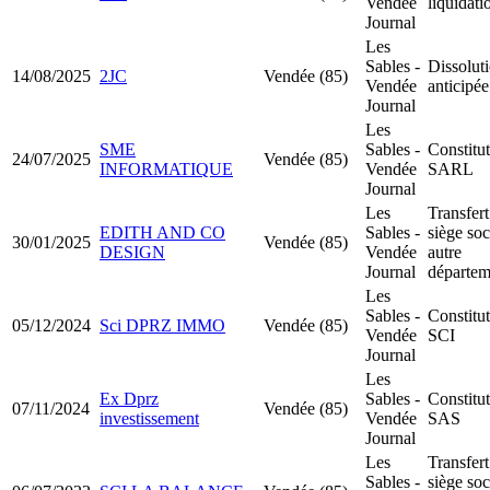
Vendée
liquidati
Journal
Les
Sables -
Dissolut
14/08/2025
2JC
Vendée (85)
Vendée
anticipée
Journal
Les
SME
Sables -
Constitu
24/07/2025
Vendée (85)
INFORMATIQUE
Vendée
SARL
Journal
Les
Transfert
EDITH AND CO
Sables -
siège soc
30/01/2025
Vendée (85)
DESIGN
Vendée
autre
Journal
départem
Les
Sables -
Constitu
05/12/2024
Sci DPRZ IMMO
Vendée (85)
Vendée
SCI
Journal
Les
Ex Dprz
Sables -
Constitu
07/11/2024
Vendée (85)
investissement
Vendée
SAS
Journal
Les
Transfert
Sables -
siège soc